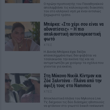
Ο πρώην προπονητής του Παναθηναϊκού
απολαμβάνει τις καλοκαιρινές διακοπές
του στο ελληνικό νησί με έναν εντελώς
ξεχωριστό τρόπο.
Μπάρκα: «Στο χέρι σου είναι να
αδυνατίσεις» – Η πιο
απολαυστική αυτοσαρκαστική
φωτό
ΧΤΕΣ
Η Δανάη Μπάρκα έχει δείξει
επανειλημμένα πως δεν φοβάται να
τσαλακώσει την εικόνα της και να
αντιμετωπίζει με χιούμορ τα σχόλια που
γίνονται για εκείνη.
Στη Μύκονο Νικόλ Κίντμαν και
Ζόε Σαλντάνα ‑ Πλάνα από την
άφιξή τους στο Nammos
ΧΤΕΣ
Αποκλειστικά πλάνα του Mykonos Live
TV, δείχνουν τις δύο διάσημες ηθοποιούς
να φτάνουν στο γνωστό beach restaurant