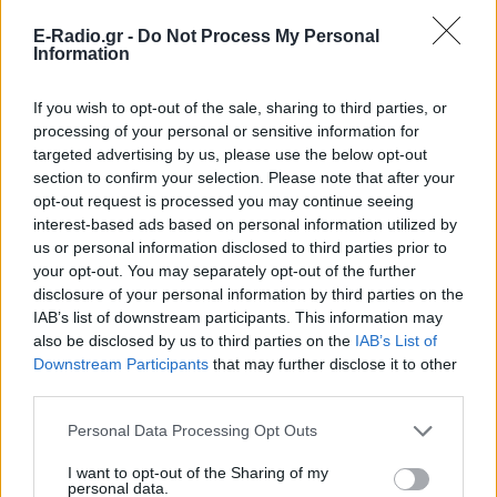
Κίντμαν: Οι δύο σταρ του
Χόλιγουντ στη Μύκονο
E-Radio.gr -
Do Not Process My Personal
ΠΡΙΝ 9 ΏΡΕΣ
Information
Η Νικόλ Κίντμαν και η Ζόε Σαλντάνα
ακολούθησαν τα χνάρια των
If you wish to opt-out of the sale, sharing to third parties, or
μεγαλύτερων αστέρων του παγκόσμιου
processing of your personal or sensitive information for
σινεμά και της showbiz, διαλέγοντας τη
Μύκονο για τις φετινές καλοκαιρινές
targeted advertising by us, please use the below opt-out
τους αποδράσεις.
section to confirm your selection. Please note that after your
opt-out request is processed you may continue seeing
Ο Γιώργος Μανίκας έστησε
απίθανη φάρσα σε υπάλληλο
interest-based ads based on personal information utilized by
καφετέριας – Τι έγινε στο
us or personal information disclosed to third parties prior to
βίντεο
your opt-out. You may separately opt-out of the further
disclosure of your personal information by third parties on the
ΠΡΙΝ 9 ΏΡΕΣ
IAB’s list of downstream participants. This information may
Συνεχή παράπονα για τον καφέ, στημένος
also be disclosed by us to third parties on the
IAB’s List of
καβγάς και ενθουσιώδεις αντιδράσεις
Downstream Participants
that may further disclose it to other
από τους followers του
third parties.
Οι συναυλίες επιτέλους
βγάζουν φτηνά εισιτήρια ‑
Personal Data Processing Opt Outs
Ποιοι καλλιτέχνες κατέβασαν
τις τιμές
I want to opt-out of the Sharing of my
personal data.