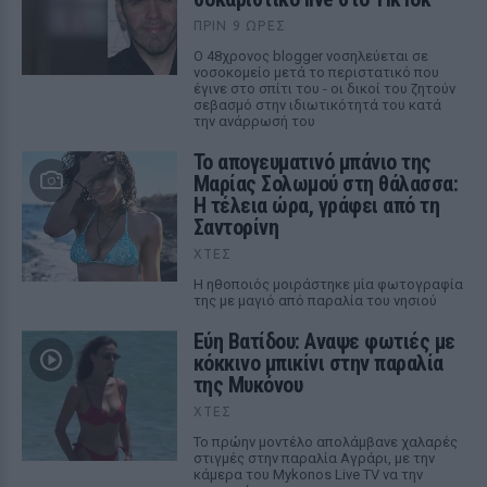
ΠΡΙΝ 9 ΏΡΕΣ
Ο 48χρονος blogger νοσηλεύεται σε
νοσοκομείο μετά το περιστατικό που
έγινε στο σπίτι του - οι δικοί του ζητούν
σεβασμό στην ιδιωτικότητά του κατά
την ανάρρωσή του
Το απογευματινό μπάνιο της
Μαρίας Σολωμού στη θάλασσα:
Η τέλεια ώρα, γράφει από τη
Σαντορίνη
ΧΤΕΣ
Η ηθοποιός μοιράστηκε μία φωτογραφία
της με μαγιό από παραλία του νησιού
Εύη Βατίδου: Αναψε φωτιές με
κόκκινο μπικίνι στην παραλία
της Μυκόνου
ΧΤΕΣ
Το πρώην μοντέλο απολάμβανε χαλαρές
στιγμές στην παραλία Αγράρι, με την
κάμερα του Mykonos Live TV να την