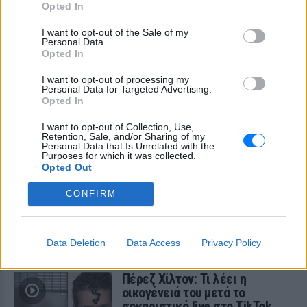
ΠΡΙΝ 9 ΏΡΕΣ
Opted In
Οι fans δεν αντέχουν άλλες αυξήσεις: Τα
φθηνά εισιτήρια που εξαφανίζονται σε
I want to opt-out of the Sale of my
λίγα λεπτά
Personal Data.
Opted In
I want to opt-out of processing my
Personal Data for Targeted Advertising.
Opted In
I want to opt-out of Collection, Use,
Retention, Sale, and/or Sharing of my
Personal Data that Is Unrelated with the
Purposes for which it was collected.
Ο διάσημος κιθαρίστας απο τον οποιο
Opted Out
εμπνεύστηκε το όνομα της η Αση Μπήλιου ‑
Πώς τη βάφτισαν
CONFIRM
Το πραγματικό της όνομα δεν είναι Αση: Η απίστευτη ιστορία
πίσω από την απόφαση της Ασης Μπήλιου που ελάχιστοι
γνώριζαν
Data Deletion
Data Access
Privacy Policy
ΠΡΙΝ 9 ΏΡΕΣ
Πέρεζ Χίλτον: Τι λέει η
οικογένειά του μετά το
σοκαριστικό live στο TikTok