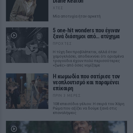
Diane Keaton
ΧΤΕΣ
Μία αποτυχία ήταν αρκετή
5 one‑hit wonders που έγιναν
ξανά διάσημοι από… ατύχημα
ΠΡΟΧΤΈΣ
Η τύχη δεν προβλέπεται, αλλά όταν
χαμογελάσει, αποδεικνύει ότι ορισμένα
τραγούδια έχουν πολύ περισσότερες
«ζωές» από όσες νομίζαμε
Η κωμωδία που σατίρισε τον
νεοπλουτισμό και παραμένει
επίκαιρη
ΠΡΙΝ 3 ΜΈΡΕΣ
108 επεισόδια γέλιου: Η σειρά του Χάρη
Ρώμα που αξίζει να δούμε ξανά στις
επαναλήψεις