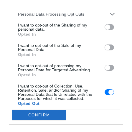
Ντοκιμαντέρ, Ελλάδα, 2015
third parties.
Ντοκιμαντέρ που ακολουθεί για δύο χρόνια την
Personal Data Processing Opt Outs
οικογένεια του Ψαρογιώργη (της γνωστής
I want to opt-out of the Sharing of my
οικογένειας των Ξυλούρηδων), τις επαγγελματικές
personal data.
Opted In
και οικογενειακές προκλήσεις τους, καθώς
προετοιμάζονται για μια μεγάλη συνάντηση στο
I want to opt-out of the Sale of my
Personal Data.
WOMAdelaide στην Αυστραλία.
Opted In
I want to opt-out of processing my
Personal Data for Targeted Advertising.
Opted In
I want to opt-out of Collection, Use,
Retention, Sale, and/or Sharing of my
Personal Data that Is Unrelated with the
Purposes for which it was collected.
Opted Out
CONFIRM