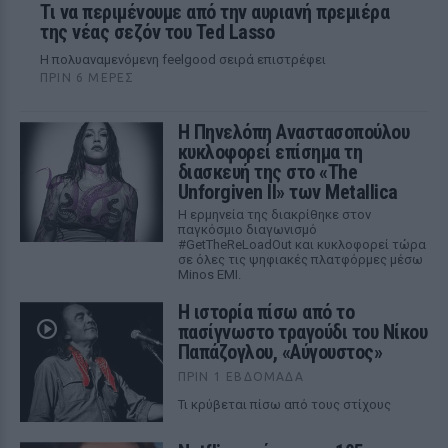
Τι να περιμένουμε από την αυριανή πρεμιέρα
της νέας σεζόν του Ted Lasso
Η πολυαναμενόμενη feelgood σειρά επιστρέφει
ΠΡΙΝ 6 ΜΈΡΕΣ
Η Πηνελόπη Αναστασοπούλου
κυκλοφορεί επίσημα τη
διασκευή της στο «The
Unforgiven II» των Metallica
Η ερμηνεία της διακρίθηκε στον
παγκόσμιο διαγωνισμό
#GetTheReLoadOut και κυκλοφορεί τώρα
σε όλες τις ψηφιακές πλατφόρμες μέσω
Minos EMI.
Η ιστορία πίσω από το
πασίγνωστο τραγούδι του Νίκου
Παπάζογλου, «Αύγουστος»
ΠΡΙΝ 1 ΕΒΔΟΜΆΔΑ
Τι κρύβεται πίσω από τους στίχους