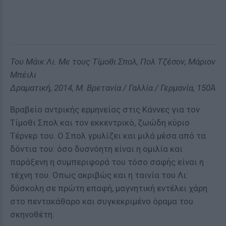
Του Μάικ Λι. Με τους Τίμοθι Σπολ, Πολ Τζέσον, Μάριον
Μπέιλι
Δραματική, 2014, Μ. Βρετανία / Γαλλία / Γερμανία, 150Ά
Βραβείο αντρικής ερμηνείας στις Κάννες για τον
Τίμοθι Σπολ και τον εκκεντρικό, ζωώδη κύριο
Τέρνερ του. Ο Σπολ γρυλίζει και μιλά μέσα από τα
δόντια του: όσο δυσνόητη είναι η ομιλία και
παράξενη η συμπεριφορά του τόσο σαφής είναι η
τέχνη του. Οπως ακριβώς και η ταινία του Λι:
δύσκολη σε πρώτη επαφή, μαγνητική εντέλει χάρη
στο πεντακάθαρο και συγκεκριμένο όραμα του
σκηνοθέτη.