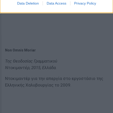
Data Deletion
Data Access
Privacy Policy
Non Omnis Moriar
Της Θεοδοσίας Γραμματικού
Ντοκιμαντέρ, 2015, Ελλάδα.
Ντοκιμαντέρ για την απεργία στο εργοστάσιο της
Ελληνικής Χαλυβουργίας το 2009.