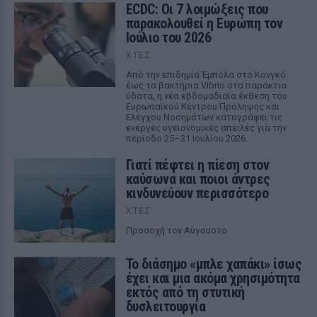
ECDC: Οι 7 λοιμώξεις που
παρακολουθεί η Ευρώπη τον
Ιούλιο του 2026
ΧΤΕΣ
Από την επιδημία Έμπολα στο Κονγκό
έως τα βακτήρια Vibrio στα παράκτια
ύδατα, η νέα εβδομαδιαία έκθεση του
Ευρωπαϊκού Κέντρου Πρόληψης και
Ελέγχου Νοσημάτων καταγράφει τις
ενεργές υγειονομικές απειλές για την
περίοδο 25–31 Ιουλίου 2026.
Γιατί πέφτει η πίεση στον
καύσωνα και ποιοι άντρες
κινδυνεύουν περισσότερο
ΧΤΕΣ
Προσοχή τον Αύγουστο
Το διάσημο «μπλε χαπάκι» ίσως
έχει και μια ακόμα χρησιμότητα
εκτός από τη στυτική
δυσλειτουργία