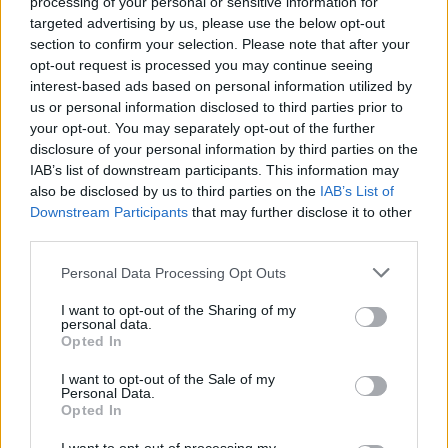
processing of your personal or sensitive information for
targeted advertising by us, please use the below opt-out
section to confirm your selection. Please note that after your
opt-out request is processed you may continue seeing
interest-based ads based on personal information utilized by
us or personal information disclosed to third parties prior to
your opt-out. You may separately opt-out of the further
disclosure of your personal information by third parties on the
IAB’s list of downstream participants. This information may
also be disclosed by us to third parties on the
IAB’s List of
Ακολουθήστε το E-Radio.gr στο
Google News
Downstream Participants
that may further disclose it to other
και μάθετε πρώτοι
τα πιο hot νέα
.
third parties.
Εσύ μπήκες στο E-Daily.gr; Τα νέα της ημέρας
Personal Data Processing Opt Outs
και ότι σου κάνει κλικ!
I want to opt-out of the Sharing of my
personal data.
Opted In
Ακολουθήστε το E-Radio.gr και στο Instagram
I want to opt-out of the Sale of my
ΔΙΑΦΗΜΙΣΗ
Personal Data.
Opted In