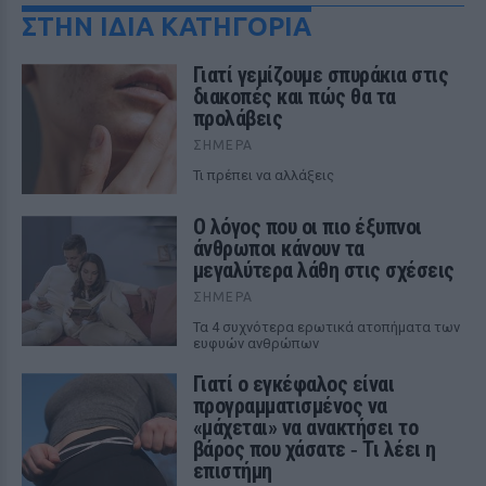
ΣΤΗΝ ΙΔΙΑ ΚΑΤΗΓΟΡΙΑ
Γιατί γεμίζουμε σπυράκια στις
διακοπές και πώς θα τα
προλάβεις
ΣΉΜΕΡΑ
Τι πρέπει να αλλάξεις
Ο λόγος που οι πιο έξυπνοι
άνθρωποι κάνουν τα
μεγαλύτερα λάθη στις σχέσεις
ΣΉΜΕΡΑ
Τα 4 συχνότερα ερωτικά ατοπήματα των
ευφυών ανθρώπων
Γιατί ο εγκέφαλος είναι
προγραμματισμένος να
«μάχεται» να ανακτήσει το
βάρος που χάσατε ‑ Τι λέει η
επιστήμη