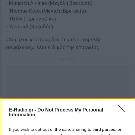
- Monarch Airlines (Μεγάλη Βρετανία)
- Thomas Cook (Μεγάλη Βρετανία)
- TUIfly (Γερμανία) και
- WestJet (Καναδάς)
«Χαμηλού κόστους δεν σημαίνει χαμηλής
ασφάλειας», λέει ειδικός της εταιρείας.
ΔΙΑΦΗΜΙΣΗ
E-Radio.gr -
Do Not Process My Personal
Information
If you wish to opt-out of the sale, sharing to third parties, or