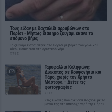
Τους είδαν με δαχτυλίδι αρραβώνων στο
Παρίσι ‑ Μήπως διάσημο ζευγάρι έκανε το
επόμενο βήμα;
Το ζευγάρι εντοπίστηκε στο Παρίσι με βέρες του γαλλικού
οίκου Boucheron στο αριστερό χέρι
ΧΤΕΣ
Γαρυφαλλιά Καληφώνη:
Διακοπές σε Κουφονήσια και
Πάρο, χωρίς τον Χρήστο
Μάστορα – Δείτε τις
φωτογραφίες
ΧΤΕΣ
Στις εικόνες που ανέβασε ποζάρει με το
μαγιό της στα υπέροχα νερά της Πάρου