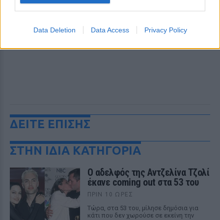
Data Deletion
Data Access
Privacy Policy
ΔΕΙΤΕ ΕΠΙΣΗΣ
ΣΤΗΝ ΙΔΙΑ ΚΑΤΗΓΟΡΙΑ
Ο αδελφός της Αντζελίνα Τζολί
έκανε coming out στα 53 του
ΠΡΙΝ 10 ΏΡΕΣ
Τώρα, στα 53 του, μίλησε δημόσια για
κάτι που δεν χωρούσε σε εκείνη την