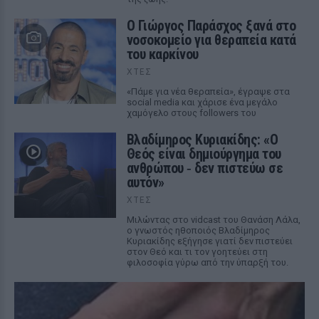
O Γιώργος Παράσχος ξανά στο
νοσοκομείο για θεραπεία κατά
του καρκίνου
ΧΤΕΣ
«Πάμε για νέα θεραπεία», έγραψε στα
social media και χάρισε ένα μεγάλο
χαμόγελο στους followers του
Βλαδίμηρος Κυριακίδης: «Ο
Θεός είναι δημιούργημα του
ανθρώπου ‑ δεν πιστεύω σε
αυτόν»
ΧΤΕΣ
Μιλώντας στο vidcast του Θανάση Λάλα,
ο γνωστός ηθοποιός Βλαδίμηρος
Κυριακίδης εξήγησε γιατί δεν πιστεύει
στον Θεό και τι τον γοητεύει στη
φιλοσοφία γύρω από την ύπαρξή του.