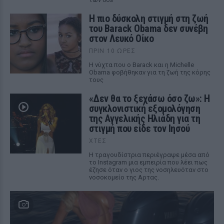
Η πιο δύσκολη στιγμή στη ζωή
του Barack Obama δεν συνέβη
στον Λευκό Οίκο
ΠΡΙΝ 10 ΏΡΕΣ
Η νύχτα που ο Barack και η Michelle
Obama φοβήθηκαν για τη ζωή της κόρης
τους
«Δεν θα το ξεχάσω όσο ζω»: Η
συγκλονιστική εξομολόγηση
της Αγγελικής Ηλιάδη για τη
στιγμή που είδε τον Ιησού
ΧΤΕΣ
Η τραγουδίστρια περιέγραψε μέσα από
το Instagram μια εμπειρία που λέει πως
έζησε όταν ο γιος της νοσηλευόταν στο
νοσοκομείο της Αρτας.