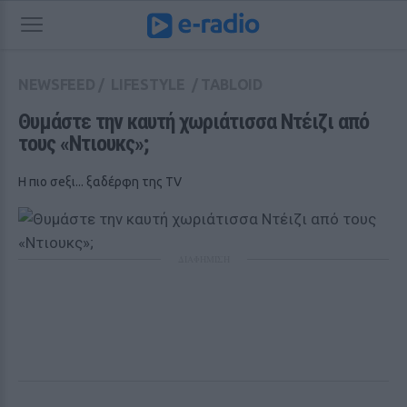
NEWSFEED
/
LIFESTYLE
/
TABLOID
Θυμάστε την καυτή χωριάτισσα Ντέιζι από 
τους «Ντιουκς»; 
Η πιο σeξι... ξαδέρφη της TV
ΔΙΑΦΗΜΙΣΗ