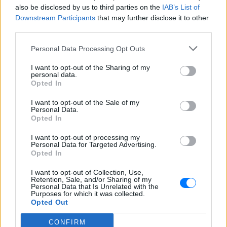
also be disclosed by us to third parties on the
IAB’s List of
Downstream Participants
that may further disclose it to other
Ακολουθήστε το E-Radio.gr στο
Google News
third parties.
και μάθετε πρώτοι
τα πιο hot νέα
.
Personal Data Processing Opt Outs
Εσύ μπήκες στο E-Daily.gr; Τα νέα της ημέρας
και ότι σου κάνει κλικ!
I want to opt-out of the Sharing of my
personal data.
Opted In
Ακολουθήστε το E-Radio.gr και στο Instagram
I want to opt-out of the Sale of my
Personal Data.
ΔΙΑΦΗΜΙΣΗ
Opted In
I want to opt-out of processing my
Personal Data for Targeted Advertising.
Opted In
I want to opt-out of Collection, Use,
Retention, Sale, and/or Sharing of my
Personal Data that Is Unrelated with the
Purposes for which it was collected.
Opted Out
CONFIRM