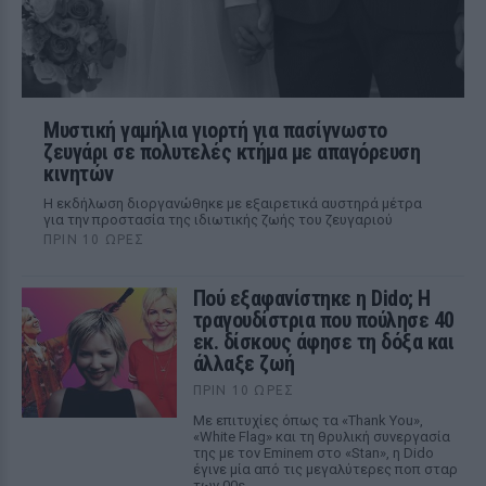
Μυστική γαμήλια γιορτή για πασίγνωστο
ζευγάρι σε πολυτελές κτήμα με απαγόρευση
κινητών
Η εκδήλωση διοργανώθηκε με εξαιρετικά αυστηρά μέτρα
για την προστασία της ιδιωτικής ζωής του ζευγαριού
ΠΡΙΝ 10 ΏΡΕΣ
Πού εξαφανίστηκε η Dido; Η
τραγουδίστρια που πούλησε 40
εκ. δίσκους άφησε τη δόξα και
άλλαξε ζωή
ΠΡΙΝ 10 ΏΡΕΣ
Με επιτυχίες όπως τα «Thank You»,
«White Flag» και τη θρυλική συνεργασία
της με τον Eminem στο «Stan», η Dido
έγινε μία από τις μεγαλύτερες ποπ σταρ
των 00s