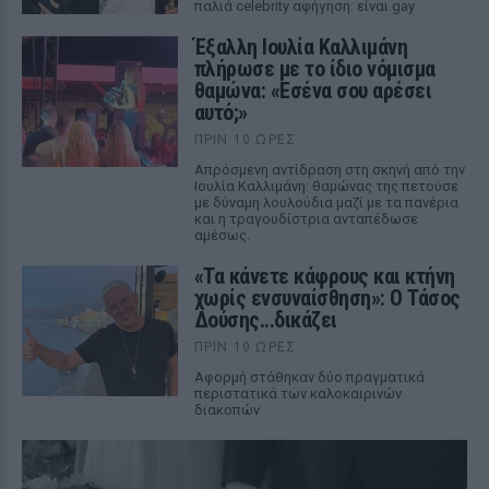
παλιά celebrity αφήγηση: είναι gay
Έξαλλη Ιουλία Καλλιμάνη
πλήρωσε με το ίδιο νόμισμα
θαμώνα: «Εσένα σου αρέσει
αυτό;»
ΠΡΙΝ 10 ΏΡΕΣ
Απρόσμενη αντίδραση στη σκηνή από την
Ιουλία Καλλιμάνη: θαμώνας της πετούσε
με δύναμη λουλούδια μαζί με τα πανέρια
και η τραγουδίστρια ανταπέδωσε
αμέσως.
«Τα κάνετε κάφρους και κτήνη
χωρίς ενσυναίσθηση»: Ο Τάσος
Δούσης...δικάζει
ΠΡΙΝ 10 ΏΡΕΣ
Αφορμή στάθηκαν δύο πραγματικά
περιστατικά των καλοκαιρινών
διακοπών