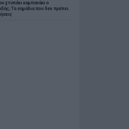
ου χτυπάει καμπανάκι ο
ιδής; Τα σημάδια που δεν πρέπει
οήσεις