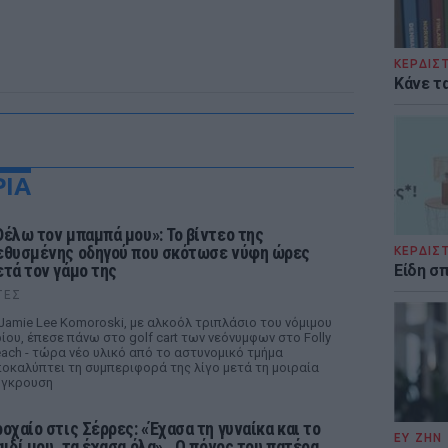
ΚΕΡΔΙΣ
Κάνε τα
ΡΙΑ
Θέλω τον μπαμπά μου»: Το βίντεο της
εθυσμένης οδηγού που σκότωσε νύφη ώρες
ΚΕΡΔΙΣ
ετά τον γάμο της
Είδη σ
ΤΕΣ
Jamie Lee Komoroski, με αλκοόλ τριπλάσιο του νόμιμου
ίου, έπεσε πάνω στο golf cart των νεόνυμφων στο Folly
ach - τώρα νέο υλικό από το αστυνομικό τμήμα
οκαλύπτει τη συμπεριφορά της λίγο μετά τη μοιραία
ύγκρουση
ροχαίο στις Σέρρες: «Έχασα τη γυναίκα και το
ΕΥ ΖΗΝ
αιδί μου, τα έχασα όλα» ‑ Ο πόνος του πατέρα