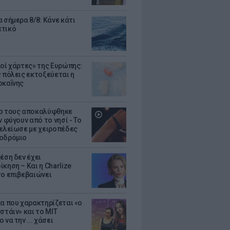
 σήμερα 8/8: Κάνε κάτι
ετικό
κοί χάρτες» της Ευρώπης:
ς πόλεις εκτοξεύεται η
οκαΐνης
ο τους αποκαλύφθηκε
ν φύγουν από το νησί - Το
τελείωσε με χειροπέδες
οδρόμιο
έση δεν έχει
κηση – Και η Charlize
το επιβεβαιώνει
κα που χαρακτηρίζεται «ο
στάιν» και το MIT
 να την ... χάσει