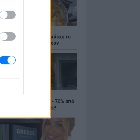
ό γιαούρτι: Μία κουταλιά και τα
led eggs θα απογειωθούν
ΤΕ
ιρινές εκπτώσεις έως - 70% από
αλύτερα eshops ένδυσης!