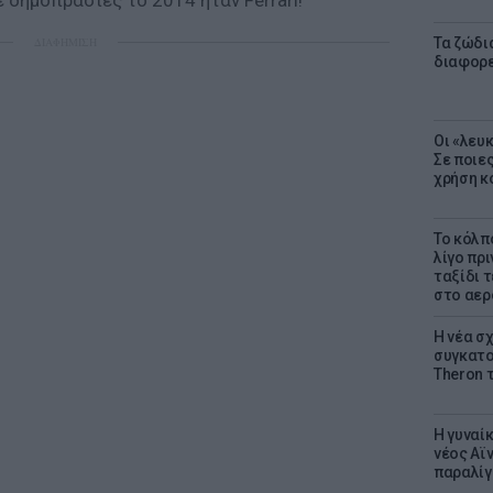
δημοπρασίες το 2014 ήταν Ferrari!
ΔΙΑΦΗΜΙΣΗ
Τα ζώδια
διαφορ
Οι «λευ
Σε ποιε
χρήση κ
Το κόλπ
λίγο πρι
ταξίδι 
στο αερ
Η νέα σχ
συγκατοί
Theron 
Η γυναί
νέος Αϊν
παραλίγο