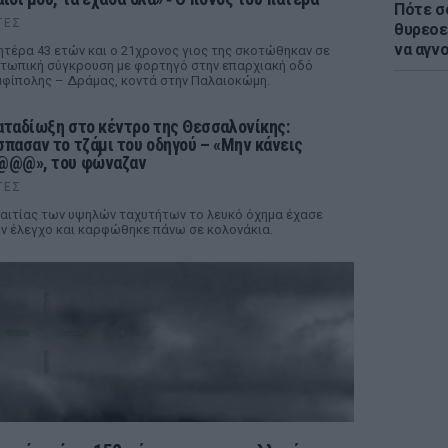
Πότε σ
ΤΕΣ
θυρεοε
να αγν
τέρα 43 ετών και ο 21χρονος γιος της σκοτώθηκαν σε
τωπική σύγκρουση με φορτηγό στην επαρχιακή οδό
φίπολης – Δράμας, κοντά στην Παλαιοκώμη.
αταδίωξη στο κέντρο της Θεσσαλονίκης:
σπασαν το τζάμι του οδηγού – «Μην κάνεις
@@@», του φώναζαν
ΤΕΣ
αιτίας των υψηλών ταχυτήτων το λευκό όχημα έχασε
ν έλεγχο και καρφώθηκε πάνω σε κολονάκια.