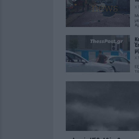
Χ
Μη
με
Αμ
Κ
Έ
μ
Χ
Εξ
το