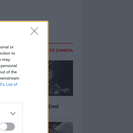
sonal or
ΔΙΑΒΑΣΤΕ ΣΗΜΕΡΑ
ection to
ou may
 personal
out of the
 downstream
B’s List of
LTURE
it wonders που έγιναν ξανά
οι από… ατύχημα