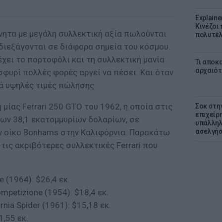
Explaine
Κινέζοι
νητα με μεγάλη συλλεκτική αξία πωλούνται
πολυτέλ
διεξάγονται σε διάφορα σημεία του κόσμου.
έχει το πορτοφόλι και τη συλλεκτική μανία
Τι αποκ
αρχαιότ
φυρί πολλές φορές αργεί να πέσει. Και όταν
κά υψηλές τιμές πώλησης.
ίας Ferrari 250 GTO του 1962, η οποία στις
Σοκ στη
επιχείρ
των 38,1 εκατομμυρίων δολαρίων, σε
υπάλληλ
ν οίκο Bonhams στην Καλιφόρνια. Παρακάτω
ασελγήσ
 τις ακριβότερες συλλεκτικές Ferrari που
e (1964): $26,4 εκ.
ompetizione (1954): $18,4 εκ.
rnia Spider (1961): $15,18 εκ.
1,55 εκ.