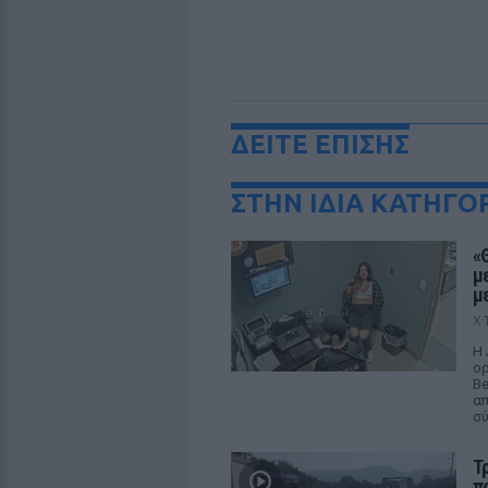
ΔΕΙΤΕ ΕΠΙΣΗΣ
ΣΤΗΝ ΙΔΙΑ ΚΑΤΗΓΟ
«
μ
μ
Χ
Η 
ορ
Be
απ
σ
Τ
π