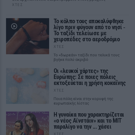
ΧΤΕΣ
Το κόλπο τους αποκαλύφθηκε
λίγο πριν φύγουν από το νησί ‑
Το ταξίδι τελείωσε με
χειροπέδες στο αεροδρόμιο
ΧΤΕΣ
Το «δωρεάν» ταξίδι που τελικά τους
βγήκε πολύ ακριβό
Οι «λευκοί χάρτες» της
Ευρώπης: Σε ποιες πόλεις
εκτοξεύεται η χρήση κοκαΐνης
ΧΤΕΣ
Ποια πόλη είναι στην κορυφή της
ευρωπαϊκής λίστας
Η γυναίκα που χαρακτηρίζεται
«ο νέος Αϊνστάιν» και το MIT
παραλίγο να την ... χάσει
ΧΤΕΣ