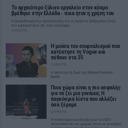
Το αρχαιότερο ξύλινο εργαλείο στον κόσμο
βρέθηκε στην Ελλάδα ‑ ποια ήταν η χρήση του
Η ανακάλυψη που αποδεικνύει ότι οι πρώτοι άνθρωποι ήταν
πιο εφευρετικοί απ’ όσο νομίζαμε
ΣΉΜΕΡΑ
Η μούσα του σουρεαλισμού που
κατέκτησε τη Vogue και
πέθανε στα 35
ΣΉΜΕΡΑ
Η απίστευτη ζωή της Milena Pavlović-
Barilli
Ποια χώρα είναι η πιο ασφαλής
για να ζει μια γυναίκα; Η
παγκόσμια λίστα που αλλάζει
όσα ξέραμε
ΣΉΜΕΡΑ
Η παγκόσμια κατάταξη για το 2025
αποκαλύπτει τις χώρες όπου οι γυναίκες