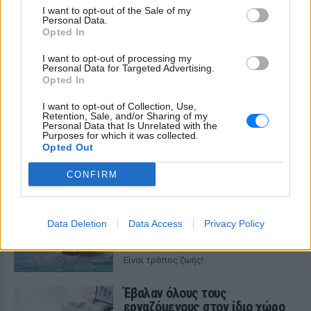
I want to opt-out of the Sale of my
Personal Data.
Opted In
I want to opt-out of processing my
Personal Data for Targeted Advertising.
Opted In
I want to opt-out of Collection, Use,
Retention, Sale, and/or Sharing of my
ΔΕΙΤΕ ΕΠΙΣΗΣ
Personal Data that Is Unrelated with the
Purposes for which it was collected.
Opted Out
ΣΤΗΝ ΙΔΙΑ ΚΑΤΗΓΟΡΙΑ
CONFIRM
Η παράξενη ελευθερία: Σε αυτή
τη χώρα της Ευρώπης, το γuμνό
δεν θεωρείται πρόκληση
Data Deletion
Data Access
Privacy Policy
ΣΉΜΕΡΑ
Είναι τρόπος ζωής!
Έβαλαν όλους τους
εργαζόμενους στον ίδιο χώρο