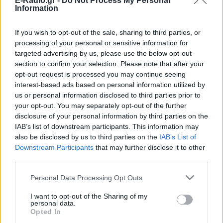
E-Radio.gr -
Do Not Process My Personal
Information
Εσύ μπήκες στο E-Daily.gr; Τα νέα της ημέρας
και ότι σου κάνει κλικ!
If you wish to opt-out of the sale, sharing to third parties, or
processing of your personal or sensitive information for
targeted advertising by us, please use the below opt-out
Ακολουθήστε το E-Radio.gr και στο Instagram
section to confirm your selection. Please note that after your
ΔΙΑΦΗΜΙΣΗ
opt-out request is processed you may continue seeing
interest-based ads based on personal information utilized by
us or personal information disclosed to third parties prior to
your opt-out. You may separately opt-out of the further
disclosure of your personal information by third parties on the
IAB’s list of downstream participants. This information may
also be disclosed by us to third parties on the
IAB’s List of
Downstream Participants
that may further disclose it to other
third parties.
Personal Data Processing Opt Outs
I want to opt-out of the Sharing of my
personal data.
Opted In