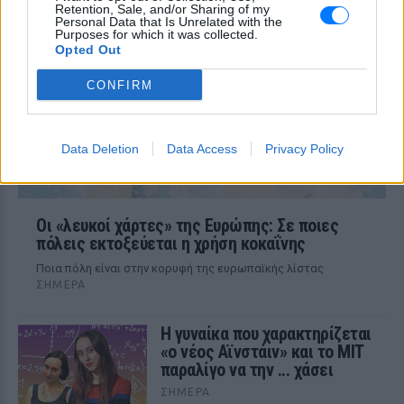
Το «δωρεάν» ταξίδι που τελικά τους
Retention, Sale, and/or Sharing of my
βγήκε πολύ ακριβό
Personal Data that Is Unrelated with the
Purposes for which it was collected.
Opted Out
CONFIRM
Data Deletion
Data Access
Privacy Policy
Οι «λευκοί χάρτες» της Ευρώπης: Σε ποιες
πόλεις εκτοξεύεται η χρήση κοκαΐνης
Ποια πόλη είναι στην κορυφή της ευρωπαϊκής λίστας
ΣΉΜΕΡΑ
Η γυναίκα που χαρακτηρίζεται
«ο νέος Αϊνστάιν» και το MIT
παραλίγο να την ... χάσει
ΣΉΜΕΡΑ