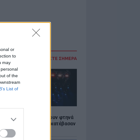
sonal or
ection to
ΔΙΑΒΑΣΤΕ ΣΗΜΕΡΑ
ou may
 personal
out of the
 downstream
B’s List of
LE
αυλίες επιτέλους βγάζουν φτηνά
ια - Ποιοι καλλιτέχνες κατέβασαν
ές