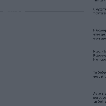
Things»
Ο αρχιτ
ΔΙΑΦΗΜΙΣΗ
πάντα τ
Η δολοφ
επιστρέ
συνέβησ
Νίνο: «
Καλάσνι
Η αποκά
Τα ζώδια
ευνοεί 
Αυτό εί
μέχρι τ
τη ζωή 