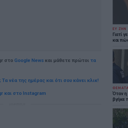
ΕΥ ΖΗΝ
Γιατί γ
και πώ
gr στο
Google News
και μάθετε πρώτοι
τα
; Τα νέα της ημέρας και ότι σου κάνει κλικ!
ΘΕΜΑΤ
r και στο Instagram
Όταν η
βγήκε 
ΔΙΑΦΗΜΙΣΗ