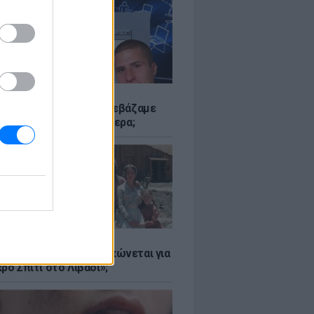
Α
αν το Napster που κατεβάζαμε
 - Πού βρίσκονται σήμερα;
Α
er: Γιατί η Αμερική τσακώνεται για
ρό Σπίτι στο Λιβάδι»;