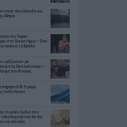
έκτονας που άλλαξε για
ην Αθήνα
ονία του Tupac
φει στο δικαστήριο – Όσα
αν εκείνο το βράδυ
Τον «γάζωσαν» με
κοφ στη Θεσσαλονίκη» –
λυψη του Ψινάκη
 σήμερα 6/8: Η μέρα
τις συζητήσεις
ναι το μόνο ζώδιο που
α τέλη Αυγούστου θα δει
του να αλλάζει