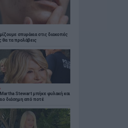
εμίζουμε σπυράκια στις διακοπές
ς θα τα προλάβεις
Α
 Martha Stewart μπήκε φυλακή και
πιο διάσημη από ποτέ