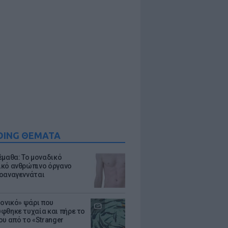
DING ΘΕΜΑΤΑ
έμαθα: Το μοναδικό
κό ανθρώπινο όργανο
οαναγεννάται
μονικό» ψάρι που
φθηκε τυχαία και πήρε το
ου από το «Stranger