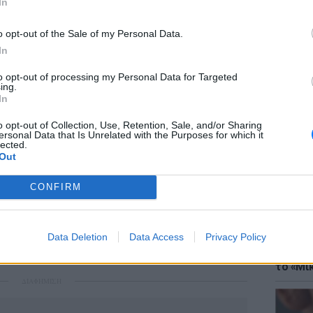
In
o opt-out of the Sale of my Personal Data.
In
ερεκτιμημένοι/υπερεκτιμημένες
to opt-out of processing my Personal Data for Targeted
ing.
ΘΕΜΑΤ
In
ι φιλοδωρήματα για να ζήσουν, ενώ η ζωή
Έφτιαξ
λαμπερή.
μουσική
o opt-out of Collection, Use, Retention, Sale, and/or Sharing
ersonal Data that Is Unrelated with the Purposes for which it
lected.
θέλω ένα ποτό δωρεάν!»
Out
ν σημαίνει πως δικαιούται τζάμπα πράγματα.
εράσει, τότε εντάξει, αλλιώς δεν δίνεται
CONFIRM
ια τις οποίες δυστυχώς το πλήρωμα του
Data Deletion
Data Access
Privacy Policy
ΘΕΜΑΤ
Explain
κάνει κάτι.
το «Μικ
ΔΙΑΦΗΜΙΣΗ