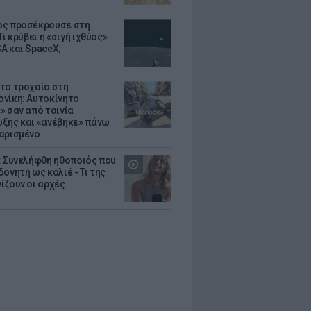
ς προσέκρουσε στη
Τι κρύβει η «σιγή ιχθύος»
A και SpaceX;
το τροχαίο στη
νίκη: Αυτοκίνητο
» σαν από ταινία
ξης και «ανέβηκε» πάνω
αρισμένο
: Συνελήφθη ηθοποιός που
oνητή ως κολιέ - Τι της
ίζουν οι αρχές