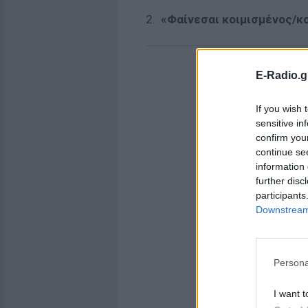
2.
«Φαίνεσαι κοιμισμένος/κ
E-Radio.g
If you wish 
sensitive in
confirm you
continue se
information 
further disc
participants
Downstream 
Persona
I want t