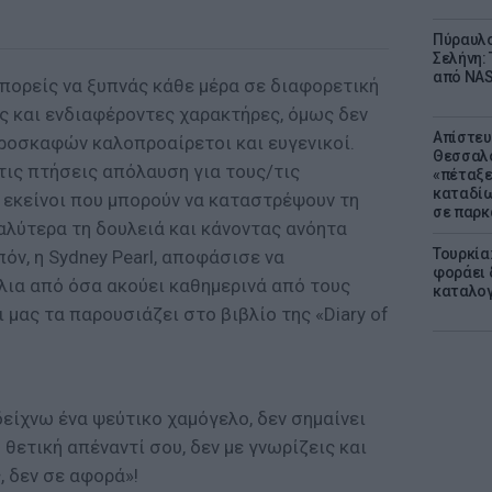
Πύραυλο
Σελήνη: 
από NAS
μπορείς να ξυπνάς κάθε μέρα σε διαφορετική
ς και ενδιαφέροντες χαρακτήρες, όμως δεν
Απίστευ
εροσκαφών καλοπροαίρετοι και ευγενικοί.
Θεσσαλο
τις πτήσεις απόλαυση για τους/τις
«πέταξε
καταδίω
 εκείνοι που μπορούν να καταστρέψουν τη
σε παρκ
καλύτερα τη δουλειά και κάνοντας ανόητα
Τουρκία
όν, η Sydney Pearl, αποφάσισε να
φοράει δ
λια από όσα ακούει καθημερινά από τους
καταλογ
 μας τα παρουσιάζει στο βιβλίο της «Diary of
 δείχνω ένα ψεύτικο χαμόγελο, δεν σημαίνει
 θετική απέναντί σου, δεν με γνωρίζεις και
 δεν σε αφορά»!