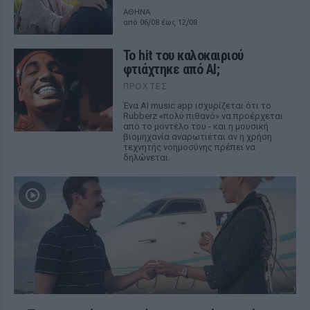
ΑΘΗΝΑ
από 06/08 έως 12/08
Το hit του καλοκαιριού
φτιάχτηκε από AI;
ΠΡΟΧΤΈΣ
Ένα AI music app ισχυρίζεται ότι το
Rubberz «πολύ πιθανό» να προέρχεται
από το μοντέλο του - και η μουσική
βιομηχανία αναρωτιέται αν η χρήση
τεχνητής νοημοσύνης πρέπει να
δηλώνεται.