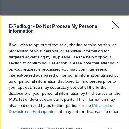
E-Radio.gr -
Do Not Process My Personal
Information
If you wish to opt-out of the sale, sharing to third parties, or
ΔΕΙΤΕ ΕΠΙΣΗΣ
processing of your personal or sensitive information for
targeted advertising by us, please use the below opt-out
section to confirm your selection. Please note that after your
ΣΤΗΝ ΙΔΙΑ ΚΑΤΗΓΟΡΙΑ
opt-out request is processed you may continue seeing
interest-based ads based on personal information utilized by
Σάλος στο Λονδίνο με αφίσα
us or personal information disclosed to third parties prior to
της «Μούμιας» που θύμιζε
your opt-out. You may separately opt-out of the further
νεκρό παιδί ‑ Την απέσυραν από
disclosure of your personal information by third parties on the
το μετρό
IAB’s list of downstream participants. This information may
ΣΉΜΕΡΑ
also be disclosed by us to third parties on the
IAB’s List of
Downstream Participants
Οι αρμόδιες βρετανικές αρχές έκριναν
that may further disclose it to other
ότι το υλικό ήταν ικανό να προκαλέσει
third parties.
αναστάτωση σε ανήλικους
Personal Data Processing Opt Outs