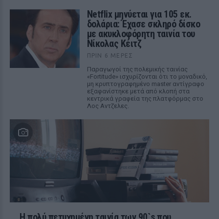
Netflix μηνύεται για 105 εκ.
δολάρια: Έχασε σκληρό δίσκο
με ακυκλοφόρητη ταινία του
Νίκολας Κέιτζ
ΠΡΙΝ 6 ΜΈΡΕΣ
Παραγωγοί της πολεμικής ταινίας
«Fortitude» ισχυρίζονται ότι το μοναδικό,
μη κρυπτογραφημένο master αντίγραφο
εξαφανίστηκε μετά από κλοπή στα
κεντρικά γραφεία της πλατφόρμας στο
Λος Αντζελες.
Η πολύ πετυχημένη ταινία των 90`s που