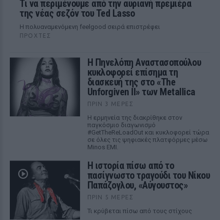
Τι να περιμένουμε από την αυριανή πρεμιέρα
της νέας σεζόν του Ted Lasso
Η πολυαναμενόμενη feelgood σειρά επιστρέφει
ΠΡΟΧΤΈΣ
Η Πηνελόπη Αναστασοπούλου
κυκλοφορεί επίσημα τη
διασκευή της στο «The
Unforgiven II» των Metallica
ΠΡΙΝ 3 ΜΈΡΕΣ
Η ερμηνεία της διακρίθηκε στον
παγκόσμιο διαγωνισμό
#GetTheReLoadOut και κυκλοφορεί τώρα
σε όλες τις ψηφιακές πλατφόρμες μέσω
Minos EMI.
Η ιστορία πίσω από το
πασίγνωστο τραγούδι του Νίκου
Παπάζογλου, «Αύγουστος»
ΠΡΙΝ 5 ΜΈΡΕΣ
Τι κρύβεται πίσω από τους στίχους