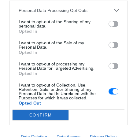
ΣΉΜΕΡΑ
Personal Data Processing Opt Outs
Το βίντεο πλημμύρισε με σχόλια το
διαδίκτυο, με πολλούς χρήστες να
αστειεύονται ότι το κοράκι «θυμόταν»
I want to opt-out of the Sharing of my
κάποιο παλιό παράπονο
personal data.
Opted In
Ουαλία: Τρόμος σε νοσοκομείο
με άνδρα ντυμένο «Χάρο» στη
I want to opt-out of the Sale of my
Personal Data.
σκεπή ‑ Το μυστήριο πίσω από
Opted In
την πράξη του
ΣΉΜΕΡΑ
I want to opt-out of processing my
Personal Data for Targeted Advertising.
Ο 26χρονος Λέον Τζιλέσπι παρέμεινε για
Opted In
50 λεπτά πάνω από την κεντρική είσοδο,
κρατώντας ένα αντικείμενο που έμοιαζε
με λεπίδα, μέχρι να συλληφθεί και να
I want to opt-out of Collection, Use,
Retention, Sale, and/or Sharing of my
οδηγηθεί στο δικαστήριο.
Personal Data that Is Unrelated with the
Purposes for which it was collected.
Opted Out
CONFIRM
Data Deletion
Data Access
Privacy Policy