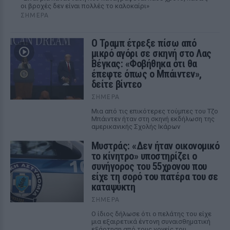
οι βροχές δεν είναι πολλές το καλοκαίρι»
ΣΉΜΕΡΑ
Ο Τραμπ έτρεξε πίσω από
μικρό αγόρι σε σκηνή στο Λας
Βέγκας: «Φοβήθηκα ότι θα
έπεφτε όπως ο Μπάιντεν»,
δείτε βίντεο
ΣΉΜΕΡΑ
Μια από τις επικότερες τούμπες του Τζο
Μπάιντεν ήταν στη σκηνή εκδήλωση της
αμερικανικής Σχολής Ικάρων
Μυστράς: «Δεν ήταν οικονομικό
το κίνητρο» υποστηρίζει ο
συνήγορος του 55χρονου που
είχε τη σορό του πατέρα του σε
καταψύκτη
ΣΉΜΕΡΑ
Ο ίδιος δήλωσε ότι ο πελάτης του είχε
μια εξαιρετικά έντονη συναισθηματική
εξάρτηση από τους γονείς του