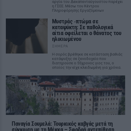
αργία του Δεκαπενταύγουστου παρέχει
η ΓΣΕΕ. Μέσω του Κέντρου
Πληροφόρησης Εργαζόμενων
Μυστράς ‑πτώμα σε
καταψύκτη: Σε παθολογικά
αίτια οφείλεται ο θάνατος του
ηλικιωμένου
ΣΉΜΕΡΑ
Η σορός βρέθηκε σε κατάσταση βαθιάς
κατάψυξης σε ξενοδοχείο που
διατηρούσε ο 55χρονος γιος του, ο
οποίος την είχε κλειδωμένη για χρόνια.
Παναγία Σουμελά: Τουρκικός καβγάς μετά τη
σύγκριση με τη Μέκκα – Σφοδρή αντεπίθεση