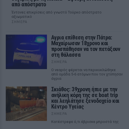
από απόστρατο
Έντονες επικρίσεις από γνωστό Τούρκο απόστρατο
αξιωματικό
ΣΉΜΕΡΑ
Αγρια επίθεση στην Πάτρα:
Μαχαίρωσαν 18χρονο και
προσπάθησαν να τον πετάξουν
στη θάλασσα
ΣΉΜΕΡΑ
Ο νεαρός φέρεται να περικυκλώθηκε
από ομάδα 5-6 ατόμων που τον χτύπησαν
άγρια
Σκιάθος: 39χρονη ήπιε με την
ανήλικη κόρη της σε boat trip
και λεηλάτησε ξενοδοχείο και
Κέντρο Υγείας
ΣΉΜΕΡΑ
Κατέστρεφε ό,τι έβρισκε μπροστά της