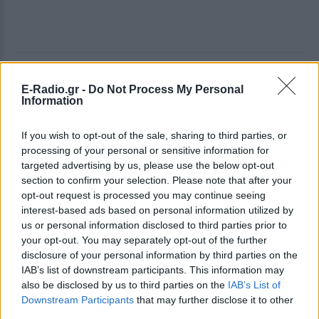
ΔΕΙΤΕ ΕΠΙΣΗΣ
E-Radio.gr -
Do Not Process My Personal
Information
ΣΤΗΝ ΙΔΙΑ ΚΑΤΗΓΟΡΙΑ
If you wish to opt-out of the sale, sharing to third parties, or
42χρονη από το Ρότερνταμ
processing of your personal or sensitive information for
πνίγηκε στα Μάλια – Αυτόπτες
targeted advertising by us, please use the below opt-out
μάρτυρες τα 3 παιδιά της
section to confirm your selection. Please note that after your
opt-out request is processed you may continue seeing
ΣΉΜΕΡΑ
interest-based ads based on personal information utilized by
Τα τρία ανήλικα παιδιά της 42χρονης
us or personal information disclosed to third parties prior to
ήταν παρόν όταν εκτυλίχθηκε το τραγικό
συμβάν.
your opt-out. You may separately opt-out of the further
disclosure of your personal information by third parties on the
Kοράκι στην Αγγλία δεν
IAB’s list of downstream participants. This information may
αστειευόταν καθόλου:
also be disclosed by us to third parties on the
IAB’s List of
Επιτέθηκε σε γυναίκα και την
Downstream Participants
that may further disclose it to other
έριξε κάτω ‑ Δες τι έγινε!
third parties.