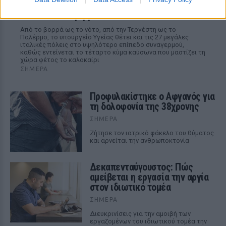
Ιταλία: 27 μεγάλες πόλεις στο υψηλότερο
επίπεδο συναγερμού
Από το βορρά ως το νότο, από την Τεργέστη ως το
Παλέρμο, το υπουργείο Υγείας θέτει και τις 27 μεγάλες
ιταλικές πόλεις στο υψηλότερο επίπεδο συναγερμού,
καθώς εντείνεται το τέταρτο κύμα καύσωνα που μαστίζει τη
χώρα φέτος το καλοκαίρι
ΣΉΜΕΡΑ
Προφυλακίστηκε ο Αφγανός για
τη δολοφονία της 38χρονης
ΣΉΜΕΡΑ
Ζήτησε τον ιατρικό φάκελο του θύματος
και αρνείται την ανθρωποκτονία
Δεκαπενταύγουστος: Πώς
αμείβεται η εργασία την αργία
στον ιδιωτικό τομέα
ΣΉΜΕΡΑ
Διευκρινίσεις για την αμοιβή των
εργαζομένων του ιδιωτικού τομέα την