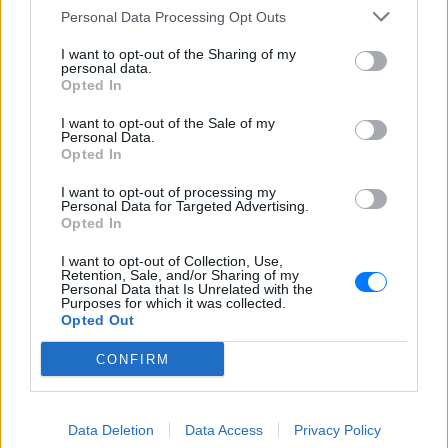
Personal Data Processing Opt Outs
ΣΤΗΝ ΙΔΙΑ ΚΑΤΗΓΟΡΙΑ
I want to opt-out of the Sharing of my
personal data.
«Δεν θα το ξεχάσω όσο ζω»: Η
Opted In
συγκλονιστική εξομολόγηση
της Αγγελικής Ηλιάδη για τη
I want to opt-out of the Sale of my
στιγμή που είδε τον Ιησού
Personal Data.
Opted In
ΣΉΜΕΡΑ
Η τραγουδίστρια περιέγραψε μέσα από
I want to opt-out of processing my
το Instagram μια εμπειρία που λέει πως
Personal Data for Targeted Advertising.
έζησε όταν ο γιος της νοσηλευόταν στο
Opted In
νοσοκομείο της Αρτας.
I want to opt-out of Collection, Use,
Η Ιωάννα Τούνη δημοσίευσε
Retention, Sale, and/or Sharing of my
υλικό από τις διακοπές της στη
Personal Data that Is Unrelated with the
Purposes for which it was collected.
Μύκονο: Όσο και αν έχω
Opted Out
ταξιδέψει, αυτός είναι ο
αγαπημένος μου προορισμός
CONFIRM
ΣΉΜΕΡΑ
Η Instagrammer έδειξε στους
διαδικτυακούς της ακόλουθους εικόνες
Data Deletion
Data Access
Privacy Policy
από την απόδρασή της