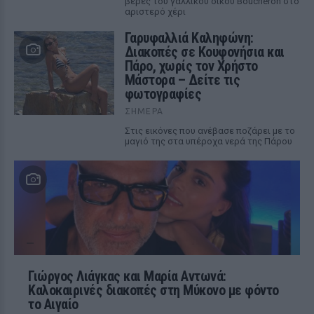
βέρες του γαλλικού οίκου Boucheron στο
αριστερό χέρι
Γαρυφαλλιά Καληφώνη:
Διακοπές σε Κουφονήσια και
Πάρο, χωρίς τον Χρήστο
Μάστορα – Δείτε τις
φωτογραφίες
ΣΉΜΕΡΑ
Στις εικόνες που ανέβασε ποζάρει με το
μαγιό της στα υπέροχα νερά της Πάρου
Γιώργος Λιάγκας και Μαρία Αντωνά:
Καλοκαιρινές διακοπές στη Μύκονο με φόντο
το Αιγαίο