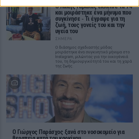
Ο Λάκης Γαβαλάς έκλεισε τα 74
και μοιράστηκε ένα μήνυμα που
συγκίνησε ‑ Τι έγραψε για τη
ζωή, τους γονείς του και την
υγεία του
ΣΉΜΕΡΑ
Ο διάσημος σχεδιαστής μόδας
μοιράστηκε ένα συγκινητικό μήνυμα στο
Instagram, μιλώντας για την οικογένειά
του, τη δημιουργικότητά του και τη χαρά
της ζωής.
O Γιώργος Παράσχος ξανά στο νοσοκομείο για
θεραπεία κατά του καρκίνου