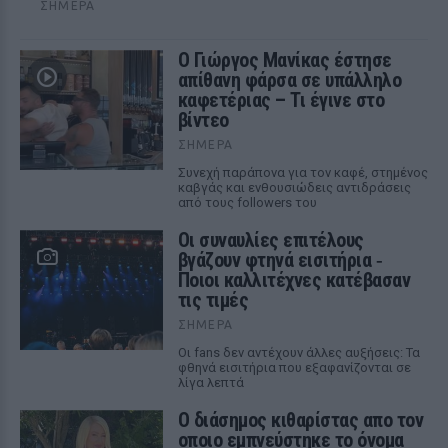
ΣΉΜΕΡΑ
Ο Γιώργος Μανίκας έστησε
απίθανη φάρσα σε υπάλληλο
καφετέριας – Τι έγινε στο
βίντεο
ΣΉΜΕΡΑ
Συνεχή παράπονα για τον καφέ, στημένος
καβγάς και ενθουσιώδεις αντιδράσεις
από τους followers του
Οι συναυλίες επιτέλους
βγάζουν φτηνά εισιτήρια ‑
Ποιοι καλλιτέχνες κατέβασαν
τις τιμές
ΣΉΜΕΡΑ
Οι fans δεν αντέχουν άλλες αυξήσεις: Τα
φθηνά εισιτήρια που εξαφανίζονται σε
λίγα λεπτά
Ο διάσημος κιθαρίστας απο τον
οποιο εμπνεύστηκε το όνομα