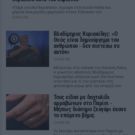
«Πάμε για νέα θεραπεία», έγραψε στα social media και
χάρισε ένα μεγάλο χαμόγελο στους followers του
ΣΉΜΕΡΑ
Βλαδίμηρος Κυριακίδης: «Ο
Θεός είναι δημιούργημα του
ανθρώπου ‑ δεν πιστεύω σε
αυτόν»
ΣΉΜΕΡΑ
Μιλώντας στο vidcast του Θανάση Λάλα,
ο γνωστός ηθοποιός Βλαδίμηρος
Κυριακίδης εξήγησε γιατί δεν πιστεύει
στον Θεό και τι τον γοητεύει στη
φιλοσοφία γύρω από την ύπαρξή του.
Τους είδαν με δαχτυλίδι
αρραβώνων στο Παρίσι ‑
Μήπως διάσημο ζευγάρι έκανε
το επόμενο βήμα;
ΣΉΜΕΡΑ
Το ζευγάρι εντοπίστηκε στο Παρίσι με