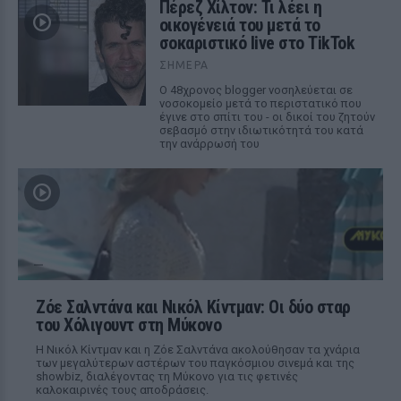
Πέρεζ Χίλτον: Τι λέει η
οικογένειά του μετά το
σοκαριστικό live στο TikTok
ΣΉΜΕΡΑ
Ο 48χρονος blogger νοσηλεύεται σε
νοσοκομείο μετά το περιστατικό που
έγινε στο σπίτι του - οι δικοί του ζητούν
σεβασμό στην ιδιωτικότητά του κατά
την ανάρρωσή του
Ζόε Σαλντάνα και Νικόλ Κίντμαν: Οι δύο σταρ
του Χόλιγουντ στη Μύκονο
Η Νικόλ Κίντμαν και η Ζόε Σαλντάνα ακολούθησαν τα χνάρια
των μεγαλύτερων αστέρων του παγκόσμιου σινεμά και της
showbiz, διαλέγοντας τη Μύκονο για τις φετινές
καλοκαιρινές τους αποδράσεις.