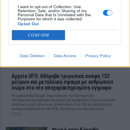
μ@@@», του φώναζαν
I want to opt-out of Collection, Use,
Retention, Sale, and/or Sharing of my
ΧΤΕΣ
Personal Data that Is Unrelated with the
Purposes for which it was collected.
Εξαιτίας των υψηλών ταχυτήτων το
Opted Out
λευκό όχημα έχασε τον έλεγχο και
καρφώθηκε πάνω σε κολονάκια.
CONFIRM
Data Deletion
Data Access
Privacy Policy
Αρχεία UFO: Αθόρυβα τριγωνικά σκάφη 152
μέτρων και μεταλλική σφαίρα με ανθρώπινο
σώμα στα νέα αποχαρακτηρισμένα έγγραφα
Η κυβέρνηση Τραμπ δημοσίευσε την 5η παρτίδα
αποχαρακτηρισμένων αρχείων με αναφορές στρατιωτικών
πιλότων, μαρτύρων και αναλύσεων του FBI για ανεξήγητα
εναέρια φαινόμενα σε ΗΠΑ, Βραζιλία και Αφγανιστάν.
ΧΤΕΣ
Φωτιά στην Κόρινθο: