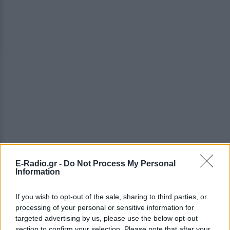
ΔΕΙΤΕ ΕΠΙΣΗΣ
E-Radio.gr -
Do Not Process My Personal
Information
ΣΤΗΝ ΙΔΙΑ ΚΑΤΗΓΟΡΙΑ
If you wish to opt-out of the sale, sharing to third parties, or
processing of your personal or sensitive information for
«Θέλω τον μπαμπά μου»: Το
targeted advertising by us, please use the below opt-out
βίντεο της μεθυσμένης οδηγού
section to confirm your selection. Please note that after your