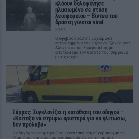
κλόουν δολοφόνησε
ηλικιωμένο σε στάση
λεωφορείου – Βίντεο του
δράστη γίνεται viral
ΧΤΕΣ
Ο έφηβος δράστης μαχαίρωσε
επανειλημμένα τον 78χρονο Τζον Γουέσλι
Αλεν σε στάση λεωφορείου, με
αποτέλεσμα τον θάνατό του, σύμφωνα
με τις αρχές
Σέρρες: Συγκλονίζει η κατάθεση του οδηγού –
«Κοίταξα να στρίψω αριστερά για να γλιτώσω,
δεν πρόλαβα»
Ο οδηγός του φορτηγού που ενεπλάκη στη σύγκρουση με το
ΙΧ μητέρας και γιου περιέγραψε πώς έγινε το μοιραίο