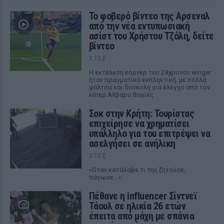
Το φοβερό βίντεο της Αρσεναλ
από την νέα εντυπωσιακή
ασίστ του Χρήστου Τζόλη, δείτε
βίντεο
ΧΤΕΣ
Η εκτέλεση κόρνερ του 24χρονου winger
ήταν πραγματικά εκπληκτική, με πολλά
φάλτσα και δύσκολη για έλεγχο από τον
κίπερ Αλβαρο Βαγιές
Σοκ στην Κρήτη: Τουρίστας
επιχείρησε να χρηματίσει
υπάλληλο για του επιτρέψει να
ασελγήσει σε ανήλικη
ΧΤΕΣ
«Όταν κατάλαβε τι της ζητούσε,
πάγωσε...»
Πέθανε η influencer Σίντνεϊ
Τάουλ σε ηλικία 26 ετών
έπειτα από μάχη με σπάνια