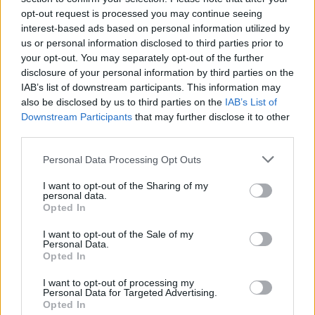
που σκότωσε νύφη ώρες μετά
opt-out request is processed you may continue seeing
τον γάμο της
interest-based ads based on personal information utilized by
ΧΤΕΣ
us or personal information disclosed to third parties prior to
your opt-out. You may separately opt-out of the further
Η Jamie Lee Komoroski, με αλκοόλ
τριπλάσιο του νόμιμου ορίου, έπεσε
disclosure of your personal information by third parties on the
πάνω στο golf cart των νεόνυμφων στο
IAB’s list of downstream participants. This information may
Folly Beach - τώρα νέο υλικό από το
αστυνομικό τμήμα αποκαλύπτει τη
also be disclosed by us to third parties on the
IAB’s List of
συμπεριφορά της λίγο μετά τη μοιραία
Downstream Participants
that may further disclose it to other
σύγκρουση
third parties.
Τροχαίο στις Σέρρες: «Έχασα τη
γυναίκα και το παιδί μου, τα
Personal Data Processing Opt Outs
έχασα όλα» ‑ Ο πόνος του
I want to opt-out of the Sharing of my
πατέρα
personal data.
Opted In
ΧΤΕΣ
Μητέρα 43 ετών και ο 21χρονος γιος της
I want to opt-out of the Sale of my
σκοτώθηκαν σε μετωπική σύγκρουση με
Personal Data.
φορτηγό στην επαρχιακή οδό Αμφίπολης
Opted In
– Δράμας, κοντά στην Παλαιοκώμη.
Καταδίωξη στο κέντρο της
I want to opt-out of processing my
Personal Data for Targeted Advertising.
Θεσσαλονίκης: Έσπασαν το
Opted In
τζάμι του οδηγού – «Μην κάνεις