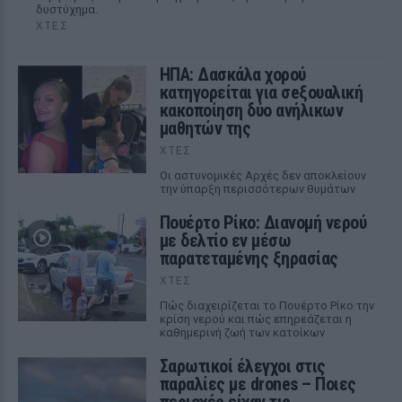
δυστύχημα.
ΧΤΕΣ
ΗΠΑ: Δασκάλα χορού
κατηγορείται για σeξουαλική
κακοποίηση δύο ανήλικων
μαθητών της
ΧΤΕΣ
Οι αστυνομικές Αρχές δεν αποκλείουν
την ύπαρξη περισσότερων θυμάτων
Πουέρτο Ρίκο: Διανομή νερού
με δελτίο εν μέσω
παρατεταμένης ξηρασίας
ΧΤΕΣ
Πώς διαχειρίζεται το Πουέρτο Ρίκο την
κρίση νερού και πώς επηρεάζεται η
καθημερινή ζωή των κατοίκων
Σαρωτικοί έλεγχοι στις
παραλίες με drones – Ποιες