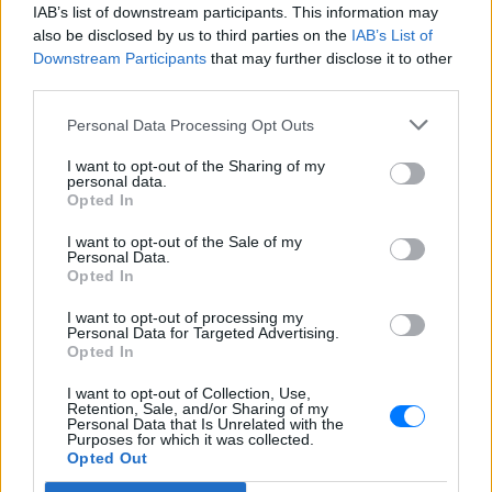
Η Ιωάννα Τούνη δημοσίευσε
IAB’s list of downstream participants. This information may
υλικό από τις διακοπές της στη
also be disclosed by us to third parties on the
IAB’s List of
Μύκονο: Όσο και αν έχω
Downstream Participants
that may further disclose it to other
ταξιδέψει, αυτός είναι ο
third parties.
αγαπημένος μου προορισμός
Personal Data Processing Opt Outs
ΣΉΜΕΡΑ
Η Instagrammer έδειξε στους
I want to opt-out of the Sharing of my
διαδικτυακούς της ακόλουθους εικόνες
personal data.
από την απόδρασή της
Opted In
Ο Λάκης Γαβαλάς έκλεισε τα 74
I want to opt-out of the Sale of my
και μοιράστηκε ένα μήνυμα που
Personal Data.
συγκίνησε ‑ Τι έγραψε για τη
Opted In
ζωή, τους γονείς του και την
I want to opt-out of processing my
υγεία του
Personal Data for Targeted Advertising.
Opted In
ΣΉΜΕΡΑ
Ο διάσημος σχεδιαστής μόδας
I want to opt-out of Collection, Use,
μοιράστηκε ένα συγκινητικό μήνυμα στο
Retention, Sale, and/or Sharing of my
Instagram, μιλώντας για την οικογένειά
Personal Data that Is Unrelated with the
του, τη δημιουργικότητά του και τη χαρά
Purposes for which it was collected.
της ζωής.
Opted Out