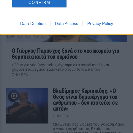
CONFIRM
Data Deletion
Data Access
Privacy Policy
O Γιώργος Παράσχος ξανά στο νοσοκομείο για
θεραπεία κατά του καρκίνου
«Πάμε για νέα θεραπεία», έγραψε στα social media και
χάρισε ένα μεγάλο χαμόγελο στους followers του
ΣΉΜΕΡΑ
Βλαδίμηρος Κυριακίδης: «Ο
Θεός είναι δημιούργημα του
ανθρώπου ‑ δεν πιστεύω σε
αυτόν»
ΣΉΜΕΡΑ
Μιλώντας στο vidcast του Θανάση Λάλα,
ο γνωστός ηθοποιός Βλαδίμηρος