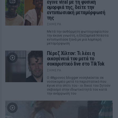
έγινε viral με τη φυσική
ομορφιά της, δείτε την
εντυπωσιακή μεταμόρφωσή
της
ΣΉΜΕΡΑ
Μετά την αυθόρμητη φωτογραφία που
την έκανε γνωστή, η Ελίζαμπεθ Ντέστα
εντυπωσίασε ξανά με μια λαμπερή
μεταμόρφωση
Πέρεζ Χίλτον: Τι λέει η
οικογένειά του μετά το
σοκαριστικό live στο TikTok
ΣΉΜΕΡΑ
Ο 48χρονος blogger νοσηλεύεται σε
νοσοκομείο μετά το περιστατικό που
έγινε στο σπίτι του - οι δικοί του ζητούν
σεβασμό στην ιδιωτικότητά του κατά
την ανάρρωσή του