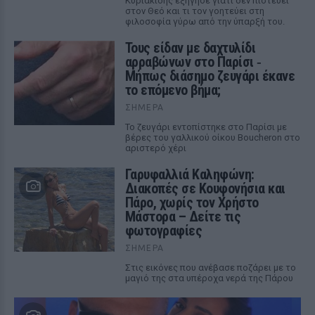
Κυριακίδης εξήγησε γιατί δεν πιστεύει
στον Θεό και τι τον γοητεύει στη
φιλοσοφία γύρω από την ύπαρξή του.
Τους είδαν με δαχτυλίδι
αρραβώνων στο Παρίσι ‑
Μήπως διάσημο ζευγάρι έκανε
το επόμενο βήμα;
ΣΉΜΕΡΑ
Το ζευγάρι εντοπίστηκε στο Παρίσι με
βέρες του γαλλικού οίκου Boucheron στο
αριστερό χέρι
Γαρυφαλλιά Καληφώνη:
Διακοπές σε Κουφονήσια και
Πάρο, χωρίς τον Χρήστο
Μάστορα – Δείτε τις
φωτογραφίες
ΣΉΜΕΡΑ
Στις εικόνες που ανέβασε ποζάρει με το
μαγιό της στα υπέροχα νερά της Πάρου