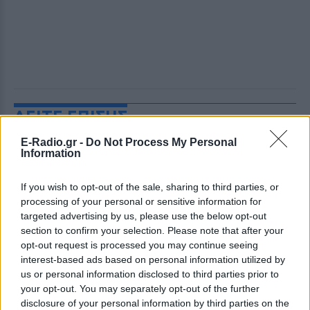
ΔΕΙΤΕ ΕΠΙΣΗΣ
E-Radio.gr -
Do Not Process My Personal
ΣΤΗΝ ΙΔΙΑ ΚΑΤΗΓΟΡΙΑ
Information
«Δεν θα το ξεχάσω όσο ζω»: Η
If you wish to opt-out of the sale, sharing to third parties, or
συγκλονιστική εξομολόγηση
processing of your personal or sensitive information for
της Αγγελικής Ηλιάδη για τη
targeted advertising by us, please use the below opt-out
στιγμή που είδε τον Ιησού
section to confirm your selection. Please note that after your
ΣΉΜΕΡΑ
opt-out request is processed you may continue seeing
interest-based ads based on personal information utilized by
Η τραγουδίστρια περιέγραψε μέσα από
το Instagram μια εμπειρία που λέει πως
us or personal information disclosed to third parties prior to
έζησε όταν ο γιος της νοσηλευόταν στο
your opt-out. You may separately opt-out of the further
νοσοκομείο της Αρτας.
disclosure of your personal information by third parties on the