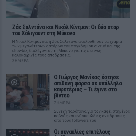
Ζόε Σαλντάνα και Νικόλ Κίντμαν: Οι δύο σταρ
του Χόλιγουντ στη Μύκονο
Η Νικόλ Κίντμαν και η Ζόε Σαλντάνα ακολούθησαν τα χνάρια
των μεγαλύτερων αστέρων του παγκόσμιου σινεμά και της
showbiz, διαλέγοντας τη Μύκονο για τις φετινές
καλοκαιρινές τους αποδράσεις.
ΣΉΜΕΡΑ
Ο Γιώργος Μανίκας έστησε
απίθανη φάρσα σε υπάλληλο
καφετέριας – Τι έγινε στο
βίντεο
ΣΉΜΕΡΑ
Συνεχή παράπονα για τον καφέ, στημένος
καβγάς και ενθουσιώδεις αντιδράσεις
από τους followers του
Οι συναυλίες επιτέλους