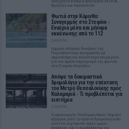
ανεξήγητα εναέρια φαινόμενα σε ΗΠΑ,
Βραζιλία και Αφγανιστάν.
Φωτιά στην Κόρινθο:
Συναγερμός στο Στεφάνι ‑
Εναέρια μέσα και μήνυμα
εκκένωσης από το 112
ΣΉΜΕΡΑ
Ισχυρές επίγειες δυνάμεις της
Πυροσβεστικής ενισχυμένες με
αεροσκάφη και ελικόπτερα επιχειρούν
για τον άμεσο περιορισμό της φωτιάς
στο Στεφάνι Κορίνθου.
Απόψε τα δοκιμαστικά
δρομολόγια για την επέκταση
του Μετρό Θεσσαλονίκης προς
Καλαμαριά ‑ Τι προβλέπεται για
εισιτήρια
ΣΉΜΕΡΑ
Ο υφυπουργός Υποδομών Νίκος Ταχιάος
εξήγησε γιατί τα πρώτα δρομολόγια θα
γίνονται νυχτερινές ώρες χωρίς
επιβάτες, και τι προβλέπεται για