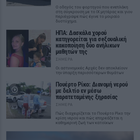
Ο οδηγός του φορτηγού που ενεπλάκη
στη σύγκρουση με το ΙΧ μητέρας και γιου
περιέγραψε πώς έγινε το μοιραίο
δυστύχημα.
ΗΠΑ: Δασκάλα χορού
κατηγορείται για σeξουαλική
κακοποίηση δύο ανήλικων
μαθητών της
ΣΉΜΕΡΑ
Οι αστυνομικές Αρχές δεν αποκλείουν
την ύπαρξη περισσότερων θυμάτων
Πουέρτο Ρίκο: Διανομή νερού
με δελτίο εν μέσω
παρατεταμένης ξηρασίας
ΣΉΜΕΡΑ
Πώς διαχειρίζεται το Πουέρτο Ρίκο την
κρίση νερού και πώς επηρεάζεται η
καθημερινή ζωή των κατοίκων