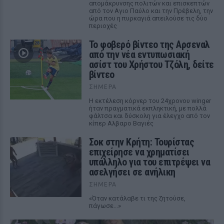
απομάκρυνσης πολιτών και επισκεπτών
από τον Αγιο Παύλο και την Πρέβελη, την
ώρα που η πυρκαγιά απειλούσε τις δύο
περιοχές
Το φοβερό βίντεο της Αρσεναλ
από την νέα εντυπωσιακή
ασίστ του Χρήστου Τζόλη, δείτε
βίντεο
ΣΉΜΕΡΑ
Η εκτέλεση κόρνερ του 24χρονου winger
ήταν πραγματικά εκπληκτική, με πολλά
φάλτσα και δύσκολη για έλεγχο από τον
κίπερ Αλβαρο Βαγιές
Σοκ στην Κρήτη: Τουρίστας
επιχείρησε να χρηματίσει
υπάλληλο για του επιτρέψει να
ασελγήσει σε ανήλικη
ΣΉΜΕΡΑ
«Όταν κατάλαβε τι της ζητούσε,
πάγωσε...»