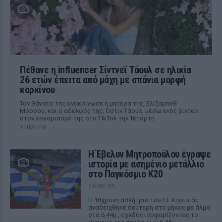
Πέθανε η influencer Σίντνεϊ Τάουλ σε ηλικία
26 ετών έπειτα από μάχη με σπάνια μορφή
καρκίνου
Τον θάνατο της ανακοίνωσε η μητέρα της, Ελίζαμπεθ
Μόροου, και ο αδελφός της, Όστιν Τάουλ, μέσω ενός βίντεο
στον λογαριασμό της στο TikTok την Τετάρτη
ΣΉΜΕΡΑ
Η Έβελυν Μητροπούλου έγραψε
ιστορία με ασημένιο μετάλλιο
στο Παγκόσμιο Κ20
ΣΉΜΕΡΑ
Η 18χρονη αθλήτρια του ΓΣ Κηφισιάς
αναδείχθηκε δεύτερη στο μήκος με άλμα
στα 6,44μ., σχεδόν ισοφαρίζοντας το