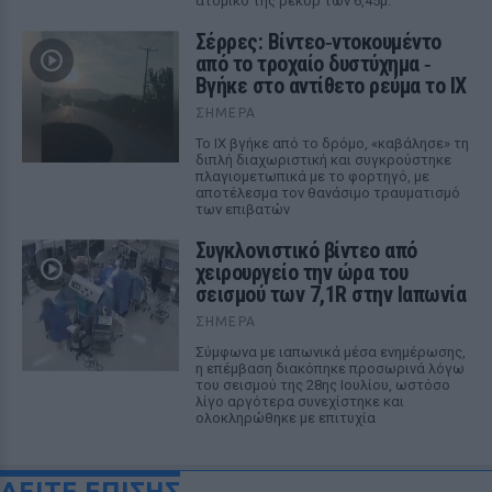
ατομικό της ρεκόρ των 6,45μ.
Σέρρες: Βίντεο‑ντοκουμέντο
από το τροχαίο δυστύχημα ‑
Βγήκε στο αντίθετο ρεύμα το ΙΧ
ΣΉΜΕΡΑ
Το ΙΧ βγήκε από το δρόμο, «καβάλησε» τη
διπλή διαχωριστική και συγκρούστηκε
πλαγιομετωπικά με το φορτηγό, με
αποτέλεσμα τον θανάσιμο τραυματισμό
των επιβατών
Συγκλονιστικό βίντεο από
χειρουργείο την ώρα του
σεισμού των 7,1R στην Ιαπωνία
ΣΉΜΕΡΑ
Σύμφωνα με ιαπωνικά μέσα ενημέρωσης,
η επέμβαση διακόπηκε προσωρινά λόγω
του σεισμού της 28ης Ιουλίου, ωστόσο
λίγο αργότερα συνεχίστηκε και
ολοκληρώθηκε με επιτυχία
ΔΕΙΤΕ ΕΠΙΣΗΣ