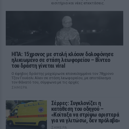
εισιτήρια και νέες επεκτάσεις.
ΗΠΑ: 15χρονος με στολή κλόουν δολοφόνησε
ηλικιωμένο σε στάση λεωφορείου – Βίντεο
του δράστη γίνεται viral
Ο έφηβος δράστης μαχαίρωσε επανειλημμένα τον 78χρονο
Τζον Γουέσλι Αλεν σε στάση λεωφορείου, με αποτέλεσμα
τον θάνατό του, σύμφωνα με τις αρχές
ΣΉΜΕΡΑ
Σέρρες: Συγκλονίζει η
κατάθεση του οδηγού –
«Κοίταξα να στρίψω αριστερά
για να γλιτώσω, δεν πρόλαβα»
ΣΉΜΕΡΑ