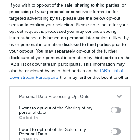
If you wish to opt-out of the sale, sharing to third parties, or
processing of your personal or sensitive information for
targeted advertising by us, please use the below opt-out
section to confirm your selection. Please note that after your
opt-out request is processed you may continue seeing
interest-based ads based on personal information utilized by
us or personal information disclosed to third parties prior to
ΔΕΙΤΕ ΕΠΙΣΗΣ
your opt-out. You may separately opt-out of the further
disclosure of your personal information by third parties on the
IAB’s list of downstream participants. This information may
ΣΤΗΝ ΙΔΙΑ ΚΑΤΗΓΟΡΙΑ
also be disclosed by us to third parties on the
IAB’s List of
Downstream Participants
that may further disclose it to other
Χρήστος Δάντης: «Συνάδελφοι
third parties.
προσπαθούν να ξεχάσουν ότι
έγραψα το """"My Number
Personal Data Processing Opt Outs
One""""»
ΧΤΕΣ
I want to opt-out of the Sharing of my
personal data.
Ο συνθέτης μίλησε ανοιχτά για την
Opted In
αχαριστία που βιώνει στον χώρο της
μουσικής, 22 χρόνια μετά τη νίκη της
I want to opt-out of the Sale of my
Ελλάδας στη Eurovision.
Personal Data.
Opted In