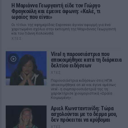
Η Μαριάννα Γεωργαντή είδε τον Γιώργο
Φραγκούλη και έμεινε άφωνη: «Καλέ, τι
ωραίος που είναι»
Οι τίτλοι της εφημερίδας Espresso έγιναν αφορμή για ένα
χαριτωμένο σχόλιο στην εκπομπή της Μαριάννας Γεωργαντή
και του Γιάννη Κολοκυθά
ΧΤΕΣ
Viral η παρουσιάστρια που
αποκοιμήθηκε κατά τη διάρκεια
δελτίου ειδήσεων
ΧΤΕΣ
Παρουσιάστρια ειδήσεων στις ΗΠΑ
αποκοιμήθηκε on air και έγινε αμέσως
viral - η συμπαρουσιάστριά της τη
χαρακτήρισε χιουμοριστικά «Ωραία
Κοιμωμένη».
Αριελ Κωνσταντινίδη: Τώρα
ασχολούνται με το δέρμα μου,
δεν πρόκειται να κρύβομαι
ΧΤΕΣ