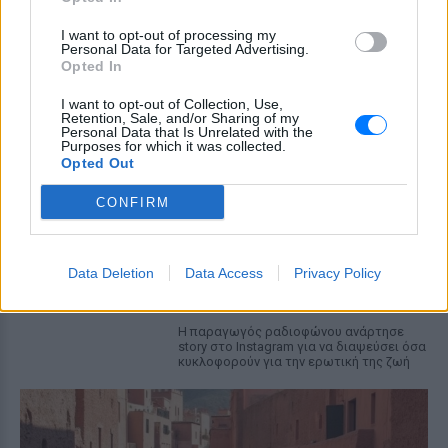
Νεαρός στο λιμάνι του Πειραιά:
«Πάω διακοπές έναν μήνα» ‑ Η
I want to opt-out of processing my
απίθανη ατάκα στην κάμερα του
Personal Data for Targeted Advertising.
MEGA
Opted In
ΧΤΕΣ
I want to opt-out of Collection, Use,
Η κάμερα της εκπομπής «Κοινωνία Ώρα
Retention, Sale, and/or Sharing of my
Personal Data that Is Unrelated with the
MEGA» κατέγραψε τη διασκεδαστική
Purposes for which it was collected.
στιγμή από το λιμάνι του Πειραιά, την
Παρασκευή 7 Αυγούστου.
Opted Out
Η Ελένη Βουλγαράκη ξεσπά για
CONFIRM
τις φήμες χωρισμού με τον
Ιωαννίδη: «Διασταυρώστε
καμία πληροφορία πριν
Data Deletion
Data Access
Privacy Policy
εκτοξεύσετε τη βλακεία σας»
ΧΤΕΣ
Η παραγωγός ραδιοφώνου ανάρτησε
story στο Instagram για να διαψεύσει όσα
κυκλοφορούν για την ερωτική της ζωή