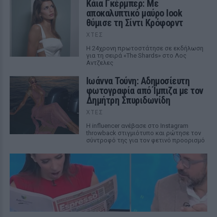
Κάια Γκέρμπερ: Με
αποκαλυπτικό μαύρο look
θύμισε τη Σίντι Κρόφορντ
ΧΤΕΣ
Η 24χρονη πρωτοστάτησε σε εκδήλωση
για τη σειρά «The Shards» στο Λος
Αντζελες
Ιωάννα Τούνη: Αδημοσίευτη
φωτογραφία από Ίμπιζα με τον
Δημήτρη Σπυριδωνίδη
ΧΤΕΣ
Η influencer ανέβασε στο Instagram
throwback στιγμιότυπο και ρώτησε τον
σύντροφό της για τον φετινό προορισμό