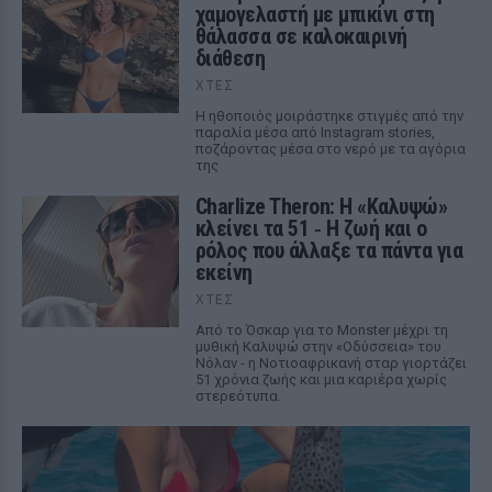
χαμογελαστή με μπικίνι στη
θάλασσα σε καλοκαιρινή
διάθεση
ΧΤΕΣ
Η ηθοποιός μοιράστηκε στιγμές από την
παραλία μέσα από Instagram stories,
ποζάροντας μέσα στο νερό με τα αγόρια
της
Charlize Theron: Η «Καλυψώ»
κλείνει τα 51 ‑ H ζωή και ο
ρόλος που άλλαξε τα πάντα για
εκείνη
ΧΤΕΣ
Από το Όσκαρ για το Monster μέχρι τη
μυθική Καλυψώ στην «Οδύσσεια» του
Νόλαν - η Νοτιοαφρικανή σταρ γιορτάζει
51 χρόνια ζωής και μια καριέρα χωρίς
στερεότυπα.