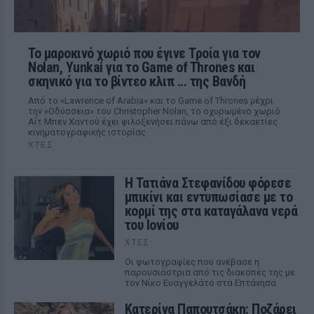
Το μαροκινό χωριό που έγινε Τροία για τον
Nolan, Yunkai για το Game of Thrones και
σκηνικό για το βίντεο κλιπ ... της Βανδή
Από το «Lawrence of Arabia» και το Game of Thrones μέχρι
την «Οδύσσεια» του Christopher Nolan, το οχυρωμένο χωριό
Αΐτ Μπεν Χαντού έχει φιλοξενήσει πάνω από έξι δεκαετίες
κινηματογραφικής ιστορίας
ΧΤΕΣ
Η Τατιάνα Στεφανίδου φόρεσε
μπικίνι και εντυπωσίασε με το
κορμί της στα καταγάλανα νερά
του Ιονίου
ΧΤΕΣ
Οι φωτογραφίες που ανέβασε η
παρουσιάστρια από τις διακοπές της με
τον Νίκο Ευαγγελάτο στα Επτάνησα
Κατερίνα Παπουτσάκη: Ποζάρει