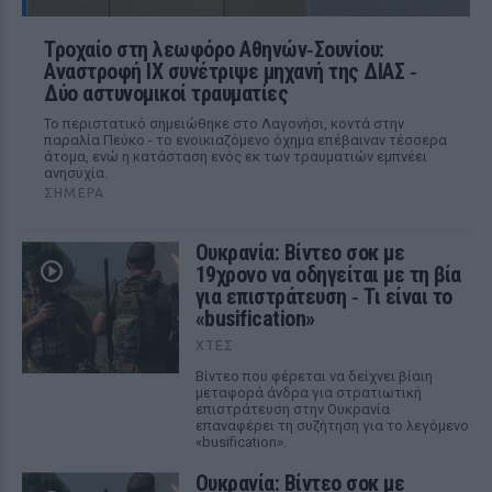
Τροχαίο στη λεωφόρο Αθηνών‑Σουνίου:
Αναστροφή ΙΧ συνέτριψε μηχανή της ΔΙΑΣ ‑
Δύο αστυνομικοί τραυματίες
Το περιστατικό σημειώθηκε στο Λαγονήσι, κοντά στην
παραλία Πεύκο - το ενοικιαζόμενο όχημα επέβαιναν τέσσερα
άτομα, ενώ η κατάσταση ενός εκ των τραυματιών εμπνέει
ανησυχία.
ΣΉΜΕΡΑ
Ουκρανία: Βίντεο σοκ με
19χρονο να οδηγείται με τη βία
για επιστράτευση ‑ Τι είναι το
«busification»
ΧΤΕΣ
Βίντεο που φέρεται να δείχνει βίαιη
μεταφορά άνδρα για στρατιωτική
επιστράτευση στην Ουκρανία
επαναφέρει τη συζήτηση για το λεγόμενο
«busification».
Ουκρανία: Βίντεο σοκ με