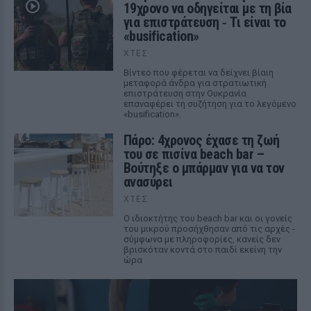
19χρονο να οδηγείται με τη βία
για επιστράτευση ‑ Τι είναι το
«busification»
ΧΤΕΣ
Βίντεο που φέρεται να δείχνει βίαιη
μεταφορά άνδρα για στρατιωτική
επιστράτευση στην Ουκρανία
επαναφέρει τη συζήτηση για το λεγόμενο
«busification».
Πάρο: 4χρονος έχασε τη ζωή
του σε πισίνα beach bar –
Βούτηξε ο μπάρμαν για να τον
ανασύρει
ΧΤΕΣ
Ο ιδιοκτήτης του beach bar και οι γονείς
του μικρού προσήχθησαν από τις αρχές -
σύμφωνα με πληροφορίες, κανείς δεν
βρισκόταν κοντά στο παιδί εκείνη την
ώρα