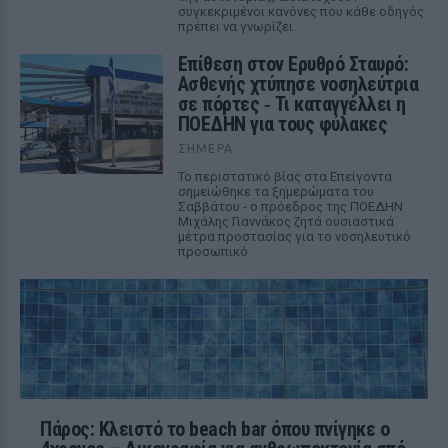
συγκεκριμένοι κανόνες που κάθε οδηγός
πρέπει να γνωρίζει.
Επίθεση στον Ερυθρό Σταυρό:
Ασθενής χτύπησε νοσηλεύτρια
σε πόρτες ‑ Τι καταγγέλλει η
ΠΟΕΔΗΝ για τους φύλακες
ΣΉΜΕΡΑ
Το περιστατικό βίας στα Επείγοντα
σημειώθηκε τα ξημερώματα του
Σαββάτου - ο πρόεδρος της ΠΟΕΔΗΝ
Μιχάλης Γιαννάκος ζητά ουσιαστικά
μέτρα προστασίας για το νοσηλευτικό
προσωπικό
Πάρος: Κλειστό το beach bar όπου πνίγηκε ο