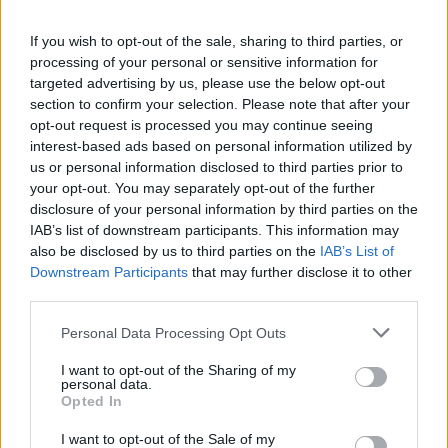
συγχρόνως ντροπή για κάποιους ότι αφού γνώριζαν
εκ των προτέρων ότι θα γίνει απόδραση δεν
If you wish to opt-out of the sale, sharing to third parties, or
έσπευδαν να λάβουν μέτρα για να την ματαιώσουν.
processing of your personal or sensitive information for
targeted advertising by us, please use the below opt-out
Υπενθυμίζω επίσης ότι ο δικηγόρος υπερασπίζεται
section to confirm your selection. Please note that after your
και δεν ταυτίζεται με τους πελάτες του.
opt-out request is processed you may continue seeing
Φραγκίσκος Ραγκούσης.
interest-based ads based on personal information utilized by
us or personal information disclosed to third parties prior to
your opt-out. You may separately opt-out of the further
Κικίλιας: Συνεργασία τρομοκρατών και ποινικών
disclosure of your personal information by third parties on the
εγκληματιών
IAB’s list of downstream participants. This information may
Για ενίσχυση των ενδείξεων συνεργασίας
also be disclosed by us to third parties on the
IAB’s List of
τρομοκρατών και ποινικών εγκληματιών κάνει λόγο
Downstream Participants
that may further disclose it to other
σε δήλωσή του ο Βασίλης Κικίλιας μετά τα όσα
third parties.
αποκαλύπτονται από την εξάρθρωση της
Personal Data Processing Opt Outs
μεγαλύτερης εγκληματικής οργάνωσης στην Ελλάδα
I want to opt-out of the Sharing of my
με εκβιασμούς και εκρήξεις.
personal data.
Opted In
«Με την επιτυχή επιχείρηση της Ελληνικής
I want to opt-out of the Sale of my