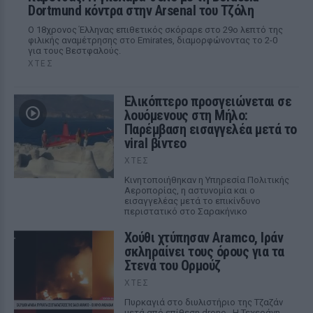
Dortmund κόντρα στην Arsenal του Τζόλη
Ο 18χρονος Έλληνας επιθετικός σκόραρε στο 29ο λεπτό της
φιλικής αναμέτρησης στο Emirates, διαμορφώνοντας το 2-0
για τους Βεστφαλούς.
ΧΤΕΣ
Ελικόπτερο προσγειώνεται σε
λουόμενους στη Μήλο:
Παρέμβαση εισαγγελέα μετά το
viral βίντεο
ΧΤΕΣ
Κινητοποιήθηκαν η Υπηρεσία Πολιτικής
Αεροπορίας, η αστυνομία και ο
εισαγγελέας μετά το επικίνδυνο
περιστατικό στο Σαρακήνικο
Χούθι χτύπησαν Aramco, Ιράν
σκληραίνει τους όρους για τα
Στενά του Ορμούζ
ΧΤΕΣ
Πυρκαγιά στο διυλιστήριο της Τζαζάν
μετά από επίθεση drone - Η Τεχεράνη