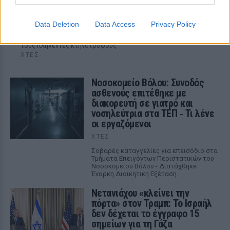
από αφθώδη πυρετό και λίγο μετά έφυγε από
τη ζωή
Data Deletion
Data Access
Privacy Policy
Ο Παλλεσβιακός Φορέας Πρωτογενούς Τομέα αποχαιρετά
τον Παναγιώτη και καλεί το κράτος να μη αφήνει μόνους
τους πληγέντες κτηνοτρόφους
ΧΤΕΣ
Νοσοκομείο Βόλου: Συνοδός
ασθενούς επιτέθηκε με
διακορευτή σε γιατρό και
νοσηλεύτρια στα ΤΕΠ ‑ Τι λένε
οι εργαζόμενοι
ΧΤΕΣ
Σοβαρές καταγγελίες για επεισόδιο στα
Τμήματα Επειγόντων Περιστατικών του
Νοσοκομείου Βόλου - Διατάχθηκε
Ένορκη Διοικητική Εξέταση.
Νετανιάχου «κλείνει την
πόρτα» στον Τραμπ: Το Ισραήλ
δεν δέχεται το έγγραφο 15
σημείων για τη Γάζα