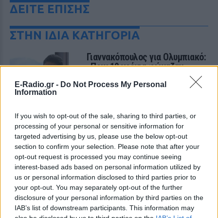
ΔΕΙΤΕ ΕΠΙΣΗΣ
ΣΤΗΝ ΙΔΙΑ ΚΑΤΗΓΟΡΙΑ
Γιαννακόπουλος για Ολυμπιακό:
«Πριν 10 χρόνια φώναζαν
οφσάιντ, δεν ήξεραν ότι η
E-Radio.gr -
Do Not Process My Personal
μπάλα μπάσκετ είναι
Information
πορτοκαλί»
ΧΤΕΣ
If you wish to opt-out of the sale, sharing to third parties, or
Ο Δημήτρης Γιαννακόπουλος έδωσε
processing of your personal or sensitive information for
συνέντευξη στους «EuroInsiders» και
targeted advertising by us, please use the below opt-out
αναφέρθηκε, μεταξύ άλλων, στην
αντιπαλότητα με τον Ολυμπιακό και στο
section to confirm your selection. Please note that after your
τι πήγε λάθος την περσινή σεζόν
opt-out request is processed you may continue seeing
interest-based ads based on personal information utilized by
Αλογα σε πανηγύρια της
Λέσβου: Η A Promise to Animals
us or personal information disclosed to third parties prior to
απαντά σε όσους θεωρούν την
your opt-out. You may separately opt-out of the further
κριτική «επίθεση στον τόπο»
disclosure of your personal information by third parties on the
IAB’s list of downstream participants. This information may
ΧΤΕΣ
also be disclosed by us to third parties on the
IAB’s List of