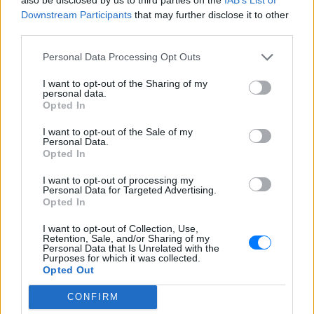
Βίντεο με άλογα να εκτελούν φιγούρες
Downstream Participants
that may further disclose it to other
δίπλα σε σπασμένα μπουκάλια
third parties.
πυροδότησαν έντονη αντιπαράθεση στα
μέσα κοινωνικής δικτύωσης
Personal Data Processing Opt Outs
Έφυγε από τη ζωή στα 74 του ο
σπουδαίος ηθοποιός Νίκος
I want to opt-out of the Sharing of my
Καλογερόπουλος
personal data.
Opted In
ΧΤΕΣ
Από τη «Λούφα και Παραλλαγή» και το
I want to opt-out of the Sale of my
Personal Data.
«Ρεμπέτικο» έως το «Μάθε παιδί μου
γράμματα» και το τηλεοπτικό
Opted In
«Κάμπινγκ», τα έργα του σφράγισαν την
ελληνική κινηματογραφική και
I want to opt-out of processing my
τηλεοπτική παραγωγή
Personal Data for Targeted Advertising.
Opted In
I want to opt-out of Collection, Use,
Retention, Sale, and/or Sharing of my
Personal Data that Is Unrelated with the
Purposes for which it was collected.
Opted Out
CONFIRM
Λέσβος: Κτηνοτρόφος έχασε το κοπάδι του