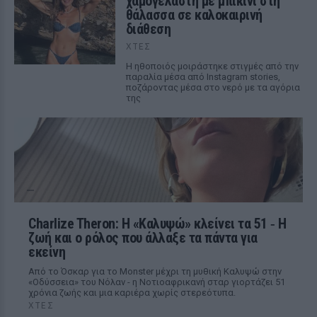
χαμογελαστή με μπικίνι στη
θάλασσα σε καλοκαιρινή
διάθεση
ΧΤΕΣ
Η ηθοποιός μοιράστηκε στιγμές από την
παραλία μέσα από Instagram stories,
ποζάροντας μέσα στο νερό με τα αγόρια
της
Charlize Theron: Η «Καλυψώ» κλείνει τα 51 ‑ H
ζωή και ο ρόλος που άλλαξε τα πάντα για
εκείνη
Από το Όσκαρ για το Monster μέχρι τη μυθική Καλυψώ στην
«Οδύσσεια» του Νόλαν - η Νοτιοαφρικανή σταρ γιορτάζει 51
χρόνια ζωής και μια καριέρα χωρίς στερεότυπα.
ΧΤΕΣ