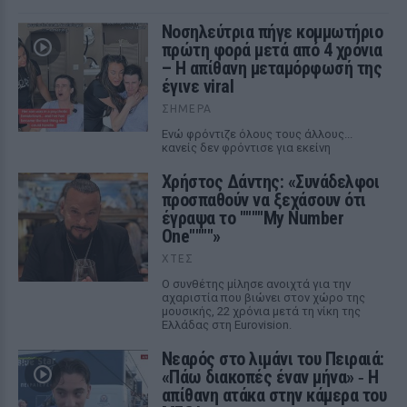
Νοσηλεύτρια πήγε κομμωτήριο
πρώτη φορά μετά από 4 χρόνια
– Η απίθανη μεταμόρφωσή της
έγινε viral
ΣΉΜΕΡΑ
Ενώ φρόντιζε όλους τους άλλους...
κανείς δεν φρόντισε για εκείνη
Χρήστος Δάντης: «Συνάδελφοι
προσπαθούν να ξεχάσουν ότι
έγραψα το """"My Number
One""""»
ΧΤΕΣ
Ο συνθέτης μίλησε ανοιχτά για την
αχαριστία που βιώνει στον χώρο της
μουσικής, 22 χρόνια μετά τη νίκη της
Ελλάδας στη Eurovision.
Νεαρός στο λιμάνι του Πειραιά:
«Πάω διακοπές έναν μήνα» ‑ Η
απίθανη ατάκα στην κάμερα του