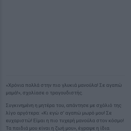
«Χρόνια πολλά στην πιο γλυκιά μανούλα! Σε αγαπώ
μαμά!», σχολίασε ο τραγουδιστής.
Συγκινημένη η μητέρα του, απάντησε με σχόλιό της
λίγο αργότερα: «Κι εγώ σ' αγαπώ μωρό μου! Σε
ευχαριστώ! Είμαι η πιο τυχερή μανούλα στον κόσμο!
Τα παιδιά μου είναι η ζωή μου», έγραψε η ίδια.