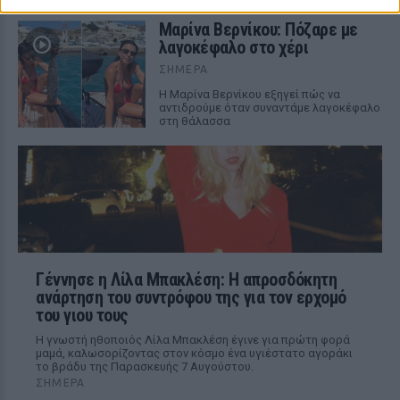
Μαρίνα Βερνίκου: Πόζαρε με
λαγοκέφαλο στο χέρι
ΣΉΜΕΡΑ
Η Μαρίνα Βερνίκου εξηγεί πώς να
αντιδρούμε όταν συναντάμε λαγοκέφαλο
στη θάλασσα
Γέννησε η Λίλα Μπακλέση: Η απροσδόκητη
ανάρτηση του συντρόφου της για τον ερχομό
του γιου τους
Η γνωστή ηθοποιός Λίλα Μπακλέση έγινε για πρώτη φορά
μαμά, καλωσορίζοντας στον κόσμο ένα υγιέστατο αγοράκι
το βράδυ της Παρασκευής 7 Αυγούστου.
ΣΉΜΕΡΑ