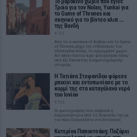
Το μαροκινό χωριό που έγινε
Τροία για τον Nolan, Yunkai για
το Game of Thrones και
σκηνικό για το βίντεο κλιπ ...
της Βανδή
ΧΤΕΣ
Από το «Lawrence of Arabia» και το Game
of Thrones μέχρι την «Οδύσσεια» του
Christopher Nolan, το οχυρωμένο χωριό
Αΐτ Μπεν Χαντού έχει φιλοξενήσει πάνω
από έξι δεκαετίες κινηματογραφικής
ιστορίας
Η Τατιάνα Στεφανίδου φόρεσε
μπικίνι και εντυπωσίασε με το
κορμί της στα καταγάλανα νερά
του Ιονίου
ΧΤΕΣ
Οι φωτογραφίες που ανέβασε η
παρουσιάστρια από τις διακοπές της με
τον Νίκο Ευαγγελάτο στα Επτάνησα
Κατερίνα Παπουτσάκη: Ποζάρει