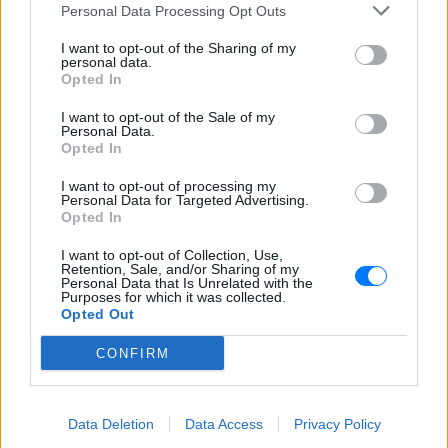
ΣΤΗΝ ΙΔΙΑ ΚΑΤΗΓΟΡΙΑ
Personal Data Processing Opt Outs
I want to opt-out of the Sharing of my
Ο Μπρούκλιν Μπέκαμ έβρασε
personal data.
μακαρόνια με θαλασσινό νερό
Opted In
και δέχτηκε ανελέητο
τρολάρισμα online
I want to opt-out of the Sale of my
Personal Data.
ΣΉΜΕΡΑ
Opted In
Πολλοί εξέφρασαν απορία για την
καταλληλότητα του νερού, με σχόλια
I want to opt-out of processing my
όπως «τα πόδια του δεν ήταν μέσα σε
Personal Data for Targeted Advertising.
αυτό;»
Opted In
22 χρόνια από τον θάνατο του
I want to opt-out of Collection, Use,
Δημήτρη Παπαμιχαήλ: Η
Retention, Sale, and/or Sharing of my
Personal Data that Is Unrelated with the
ανάρτηση της Φίνος Φιλμ για
Purposes for which it was collected.
το «γοητευτικό λεβεντόπαιδο
Opted Out
του ελληνικού σινεμά»
CONFIRM
ΣΉΜΕΡΑ
Τον θυμόμαστε ως σπουδαίο ηθοποιό και
καλλιτέχνη που αποτέλεσε, μαζί με την
Αλίκη, αναπόσπαστο κομμάτι της
Data Deletion
Data Access
Privacy Policy
μεγάλης οικογένειας της Φίνος Φιλμ,
αναφέρεται χαρακτηριστικά