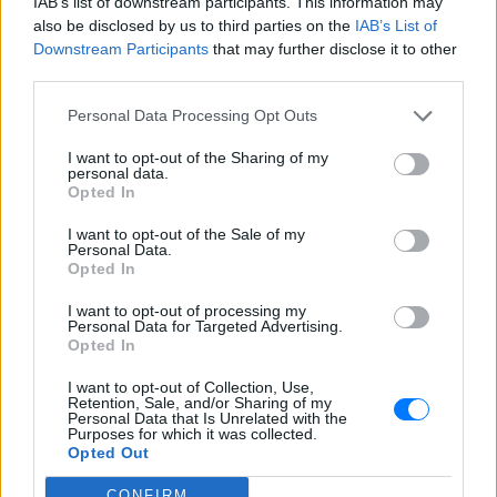
IAB’s list of downstream participants. This information may
also be disclosed by us to third parties on the
IAB’s List of
Η 24χρονη πρωτοστάτησε σε εκδήλωση
για τη σειρά «The Shards» στο Λος
Downstream Participants
that may further disclose it to other
Αντζελες
third parties.
Ιωάννα Τούνη: Αδημοσίευτη
Personal Data Processing Opt Outs
φωτογραφία από Ίμπιζα με τον
Δημήτρη Σπυριδωνίδη
I want to opt-out of the Sharing of my
personal data.
ΣΉΜΕΡΑ
Opted In
Η influencer ανέβασε στο Instagram
throwback στιγμιότυπο και ρώτησε τον
I want to opt-out of the Sale of my
σύντροφό της για τον φετινό προορισμό
Personal Data.
Opted In
Η Μαριάννα Γεωργαντή είδε
τον Γιώργο Φραγκούλη και
I want to opt-out of processing my
έμεινε άφωνη: «Καλέ, τι
Personal Data for Targeted Advertising.
Opted In
ωραίος που είναι»
ΣΉΜΕΡΑ
I want to opt-out of Collection, Use,
Retention, Sale, and/or Sharing of my
Οι τίτλοι της εφημερίδας Espresso
Personal Data that Is Unrelated with the
έγιναν αφορμή για ένα χαριτωμένο
Purposes for which it was collected.
σχόλιο στην εκπομπή της Μαριάννας
Opted Out
Γεωργαντή και του Γιάννη Κολοκυθά
CONFIRM