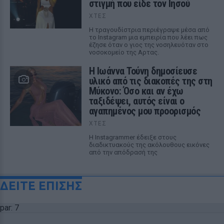
στιγμή που είδε τον Ιησού
ΧΤΕΣ
Η τραγουδίστρια περιέγραψε μέσα από
το Instagram μια εμπειρία που λέει πως
έζησε όταν ο γιος της νοσηλευόταν στο
νοσοκομείο της Αρτας.
Η Ιωάννα Τούνη δημοσίευσε
υλικό από τις διακοπές της στη
Μύκονο: Όσο και αν έχω
ταξιδέψει, αυτός είναι ο
αγαπημένος μου προορισμός
ΧΤΕΣ
Η Instagrammer έδειξε στους
διαδικτυακούς της ακόλουθους εικόνες
από την απόδρασή της
ΔΕΙΤΕ ΕΠΙΣΗΣ
par: 7