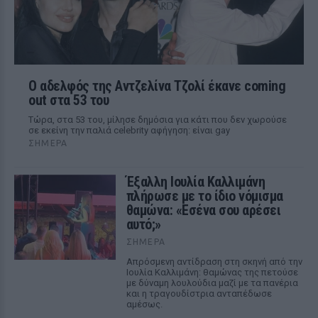
Ο αδελφός της Αντζελίνα Τζολί έκανε coming
out στα 53 του
Τώρα, στα 53 του, μίλησε δημόσια για κάτι που δεν χωρούσε
σε εκείνη την παλιά celebrity αφήγηση: είναι gay
ΣΉΜΕΡΑ
Έξαλλη Ιουλία Καλλιμάνη
πλήρωσε με το ίδιο νόμισμα
θαμώνα: «Εσένα σου αρέσει
αυτό;»
ΣΉΜΕΡΑ
Απρόσμενη αντίδραση στη σκηνή από την
Ιουλία Καλλιμάνη: θαμώνας της πετούσε
με δύναμη λουλούδια μαζί με τα πανέρια
και η τραγουδίστρια ανταπέδωσε
αμέσως.