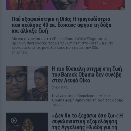
Πού εξαφανίστηκε η Dido; Η τραγουδίστρια
που πούλησε 40 εκ. δίσκους άφησε τη δόξα
και άλλαξε ζωή
Με επιτυχίες όπως τα «Thank You», «White Flag» και τη
θρυλική συνεργασία της με τον Eminem στο «Stan», η Dido
έγινε μία από τις μεγαλύτερες ποπ σταρ των 00s
ΣΉΜΕΡΑ
Η πιο δύσκολη στιγμή στη ζωή
του Barack Obama δεν συνέβη
στον Λευκό Οίκο
ΣΉΜΕΡΑ
Η νύχτα που ο Barack και η Michelle
Obama φοβήθηκαν για τη ζωή της κόρης
τους
«Δεν θα το ξεχάσω όσο ζω»: Η
συγκλονιστική εξομολόγηση
της Αγγελικής Ηλιάδη για τη