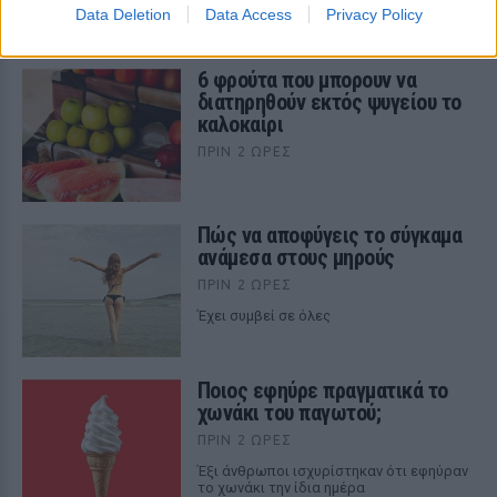
Data Deletion
Data Access
Privacy Policy
ΣΤΗΝ ΙΔΙΑ ΚΑΤΗΓΟΡΙΑ
6 φρούτα που μπορουν να
διατηρηθούν εκτός ψυγείου το
καλοκαίρι
ΠΡΙΝ 2 ΏΡΕΣ
Πώς να αποφύγεις το σύγκαμα
ανάμεσα στους μηρούς
ΠΡΙΝ 2 ΏΡΕΣ
Έχει συμβεί σε όλες
Ποιος εφηύρε πραγματικά το
χωνάκι του παγωτού;
ΠΡΙΝ 2 ΏΡΕΣ
Έξι άνθρωποι ισχυρίστηκαν ότι εφηύραν
το χωνάκι την ίδια ημέρα