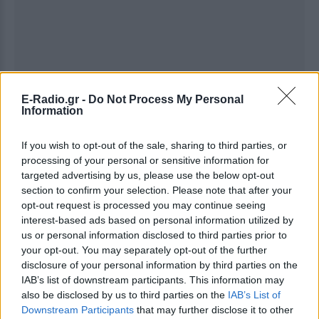
E-Radio.gr -
Do Not Process My Personal
Information
If you wish to opt-out of the sale, sharing to third parties, or
Ακολουθήστε το E-Radio.gr στο
Google News
processing of your personal or sensitive information for
και μάθετε πρώτοι
τα πιο hot νέα
.
targeted advertising by us, please use the below opt-out
section to confirm your selection. Please note that after your
Εσύ μπήκες στο E-Daily.gr; Τα νέα της ημέρας
opt-out request is processed you may continue seeing
και ότι σου κάνει κλικ!
interest-based ads based on personal information utilized by
us or personal information disclosed to third parties prior to
Ακολουθήστε το E-Radio.gr και στο Instagram
your opt-out. You may separately opt-out of the further
disclosure of your personal information by third parties on the
ΔΙΑΦΗΜΙΣΗ
IAB’s list of downstream participants. This information may
also be disclosed by us to third parties on the
IAB’s List of
Downstream Participants
that may further disclose it to other