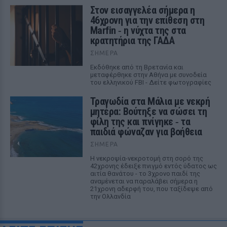
Στον εισαγγελέα σήμερα η
46χρονη για την επίθεση στη
Marfin ‑ η νύχτα της στα
κρατητήρια της ΓΑΔΑ
ΣΉΜΕΡΑ
Εκδόθηκε από τη Βρετανία και
μεταφέρθηκε στην Αθήνα με συνοδεία
του ελληνικού FBI - Δείτε φωτογραφίες
Τραγωδία στα Μάλια με νεκρή
μητέρα: Βούτηξε να σώσει τη
φίλη της και πνίγηκε ‑ τα
παιδιά φώναζαν για βοήθεια
ΣΉΜΕΡΑ
Η νεκροψία-νεκροτομή στη σορό της
42χρονης έδειξε πνιγμό εντός ύδατος ως
αιτία θανάτου - το 3χρονο παιδί της
αναμένεται να παραλάβει σήμερα η
21χρονη αδερφή του, που ταξίδεψε από
την Ολλανδία