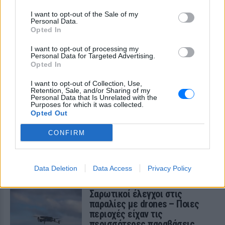
I want to opt-out of the Sale of my
Personal Data.
Opted In
I want to opt-out of processing my
Personal Data for Targeted Advertising.
Opted In
I want to opt-out of Collection, Use,
Retention, Sale, and/or Sharing of my
Personal Data that Is Unrelated with the
Purposes for which it was collected.
Opted Out
CONFIRM
ΔΕΙΤΕ ΕΠΙΣΗΣ
Data Deletion
Data Access
Privacy Policy
ΣΤΗΝ ΙΔΙΑ ΚΑΤΗΓΟΡΙΑ
Σαρωτικοί έλεγχοι στις
παραλίες με drones – Ποιες
περιοχές είχαν τις
περισσότερες παραβάσεις