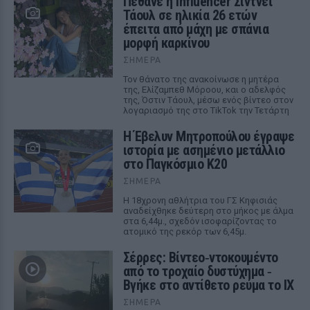
Πέθανε η influencer Σίντνεϊ
Τάουλ σε ηλικία 26 ετών
έπειτα από μάχη με σπάνια
μορφή καρκίνου
ΣΉΜΕΡΑ
Τον θάνατο της ανακοίνωσε η μητέρα
της, Ελίζαμπεθ Μόροου, και ο αδελφός
της, Όστιν Τάουλ, μέσω ενός βίντεο στον
λογαριασμό της στο TikTok την Τετάρτη
Η Έβελυν Μητροπούλου έγραψε
ιστορία με ασημένιο μετάλλιο
στο Παγκόσμιο Κ20
ΣΉΜΕΡΑ
Η 18χρονη αθλήτρια του ΓΣ Κηφισιάς
αναδείχθηκε δεύτερη στο μήκος με άλμα
στα 6,44μ., σχεδόν ισοφαρίζοντας το
ατομικό της ρεκόρ των 6,45μ.
Σέρρες: Βίντεο‑ντοκουμέντο
από το τροχαίο δυστύχημα ‑
Βγήκε στο αντίθετο ρεύμα το ΙΧ
ΣΉΜΕΡΑ