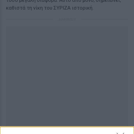
τόσο μεγάλη διαφορά. Αυτό από μόνο, σημειώνει,
καθιστά τη νίκη του ΣΥΡΙΖΑ ιστορική.
ΔΙΑΦΗΜΙΣΗ