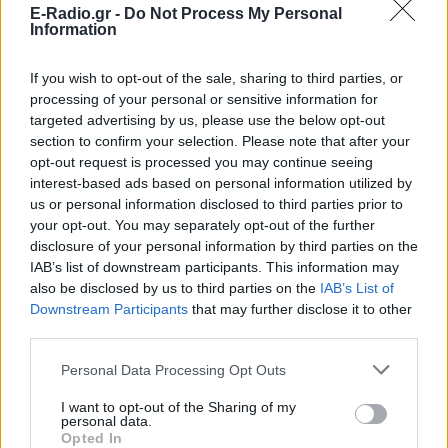
E-Radio.gr -
Do Not Process My Personal
Information
Ακολουθήστε το E-Radio.gr στο
Google News
If you wish to opt-out of the sale, sharing to third parties, or
και μάθετε πρώτοι
τα πιο hot νέα
.
processing of your personal or sensitive information for
targeted advertising by us, please use the below opt-out
Για ακόμη περισσότερα
section to confirm your selection. Please note that after your
νέα
, μπείτε στην
ροή
opt-out request is processed you may continue seeing
ειδήσεων
του E-Daily.gr
interest-based ads based on personal information utilized by
us or personal information disclosed to third parties prior to
Ακολουθήστε το E-Radio.gr και στο Instagram
your opt-out. You may separately opt-out of the further
disclosure of your personal information by third parties on the
ΔΙΑΦΗΜΙΣΗ
IAB’s list of downstream participants. This information may
also be disclosed by us to third parties on the
IAB’s List of
Downstream Participants
that may further disclose it to other
third parties.
Personal Data Processing Opt Outs
I want to opt-out of the Sharing of my
personal data.
Opted In