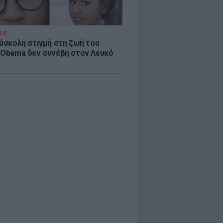
LE
δύσκολη στιγμή στη ζωή του
 Obama δεν συνέβη στον Λευκό