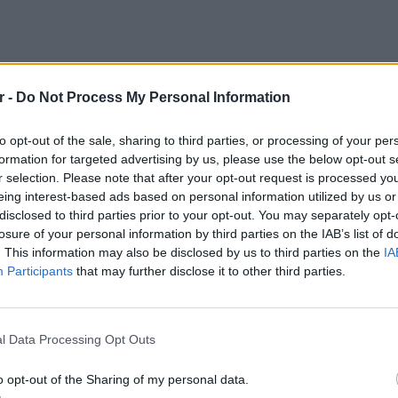
r -
Do Not Process My Personal Information
to opt-out of the sale, sharing to third parties, or processing of your per
formation for targeted advertising by us, please use the below opt-out s
r selection. Please note that after your opt-out request is processed y
eing interest-based ads based on personal information utilized by us or
disclosed to third parties prior to your opt-out. You may separately opt-
losure of your personal information by third parties on the IAB’s list of
. This information may also be disclosed by us to third parties on the
IA
Participants
that may further disclose it to other third parties.
ΕΥ ΖΗΝ
6 φρού
l Data Processing Opt Outs
εκτός 
 να καθαιρέσει τον δικτάτορα Ενβέρ Χότζα
o opt-out of the Sharing of my personal data.
ας και έτσι σκέφτηκε να στείλει κάποιους