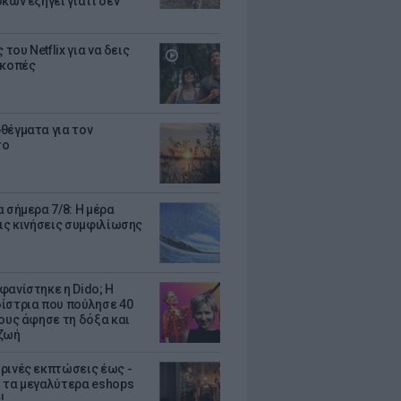
κων εξηγεί γιατί δεν
ς του Netflix για να δεις
ακοπές
θέγματα για τον
το
 σήμερα 7/8: Η μέρα
τις κινήσεις συμφιλίωσης
φανίστηκε η Dido; Η
ίστρια που πούλησε 40
κους άφησε τη δόξα και
ζωή
ρινές εκπτώσεις έως -
 τα μεγαλύτερα eshops
!