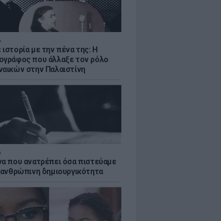
Α
ιστορία με την πένα της: Η
ογράφος που άλλαξε τον ρόλο
ναικών στην Παλαιστίνη
Α
να που ανατρέπει όσα πιστεύαμε
ν ανθρώπινη δημιουργικότητα