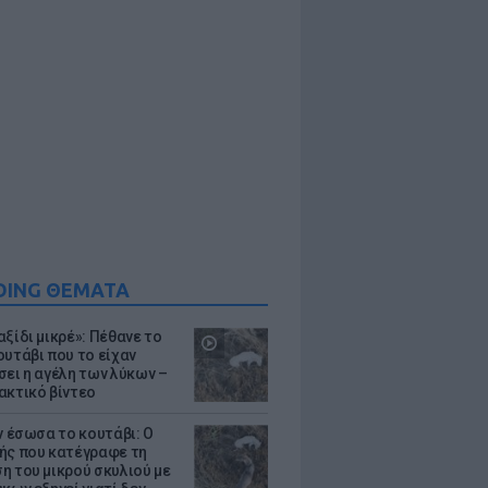
DING ΘΕΜΑΤΑ
ξίδι μικρέ»: Πέθανε το
ουτάβι που το είχαν
σει η αγέλη των λύκων –
ακτικό βίντεο
ν έσωσα το κουτάβι: Ο
ής που κατέγραφε τη
η του μικρού σκυλιού με