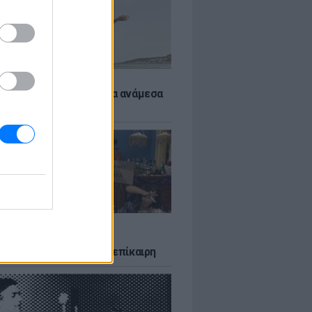
 αποφύγεις το σύγκαμα ανάμεσα
μηρούς
LTURE
δία που σατίρισε τον
υτισμό και παραμένει επίκαιρη