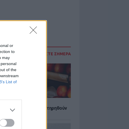
sonal or
ection to
ΔΙΑΒΑΣΤΕ ΣΗΜΕΡΑ
ou may
 personal
out of the
 downstream
B’s List of
τα που μπορουν να διατηρηθούν
ψυγείου το καλοκαίρι