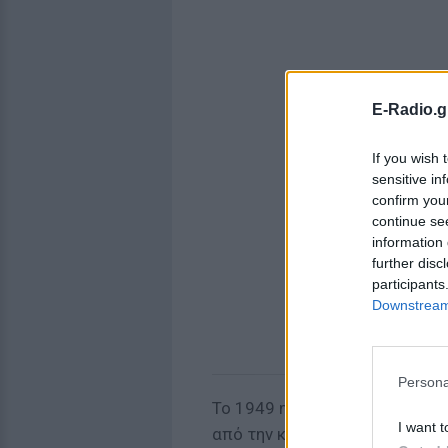
E-Radio.g
If you wish 
sensitive in
confirm you
continue se
information 
further disc
participants
Downstream 
Persona
Το 1949 η Αμερική αποφάσισε
I want t
από την κυβέρνηση της Αλβανί