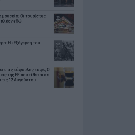
α μουσεία: Οι τουρίστες
 πλέον εδώ
ερα: Η «Εξέγερση του
ζει στις κάψουλες καφέ; Ο
μός της ΕΕ που τίθεται σε
ό τις 12 Αυγούστου