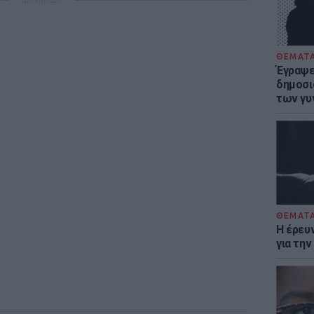
ΔΙΑΦΗΜΙΣΗ
ΘΕΜΑΤ
Έγραψε 
δημοσι
των γυ
ΘΕΜΑΤ
Η έρευ
για τη