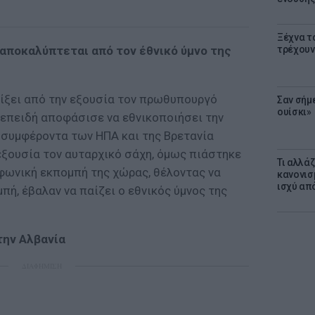
Ξέχνα τ
 αποκαλύπτεται από τον έθνικό ύμνο της
τρέχουν
ρίξει από την εξουσία τον πρωθυπουργό
Σαν σήμ
ουίσκι»
επειδή αποφάσισε να εθνικοποιήσει την
α συμφέροντα των ΗΠΑ και της Βρετανία
 εξουσία τον αυταρχικό σάχη, όμως πιάστηκε
Τι αλλά
οφωνική εκπομπή της χώρας, θέλοντας να
κανονισ
ισχύ απ
πή, έβαλαν να παίζει ο εθνικός ύμνος της
την Αλβανία
ΔΙΑΦΗΜΙΣΗ