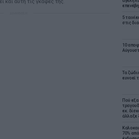
αγέλη λύ
ι και αυτή τις γκάφες της.
επενέβη
ΔΙΑΦΗΜΙΣΗ
5 ταινίε
στις δι
10 αποφ
Αύγουσ
Τα ζώδια
ευνοεί 
Πού εξα
τραγουδ
εκ. δίσ
άλλαξε 
Καλοκαι
70% από
ένδυσης