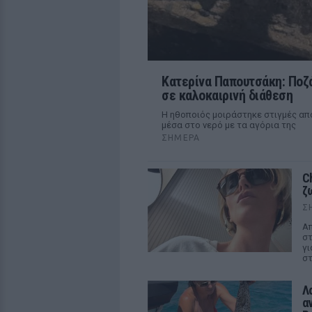
Κατερίνα Παπουτσάκη: Ποζά
σε καλοκαιρινή διάθεση
Η ηθοποιός μοιράστηκε στιγμές από
μέσα στο νερό με τα αγόρια της
ΣΉΜΕΡΑ
C
ζ
Σ
Απ
στ
γι
στ
Λ
α