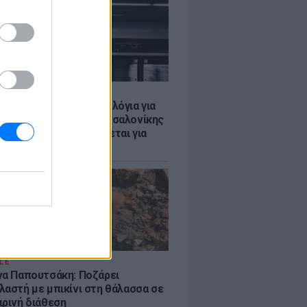
Σ
τα δοκιμαστικά δρομολόγια για
έκταση του Μετρό Θεσσαλονίκης
λαμαριά - Τι προβλέπεται για
ια
LE
να Παπουτσάκη: Ποζάρει
λαστή με μπικίνι στη θάλασσα σε
ιρινή διάθεση