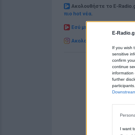
Ακολουθήστε το E-Radio.
πιο hot νέα
.
Εσύ μπήκες στο E-Daily.gr
E-Radio.g
Ακολουθήστε το E-Radio.g
If you wish 
sensitive in
confirm you
continue se
information 
further disc
participants
Downstream 
Persona
I want t