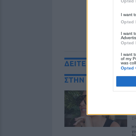
Opted 
I want t
Opted 
I want 
Advertis
Opted 
I want t
of my P
ΔΕΙΤΕ ΕΠΙΣΗΣ
was col
Opted 
ΣΤΗΝ ΙΔΙΑ ΚΑΤΗΓΟ
Η
χ
κ
σ
Σ
Η 
γι
ζ