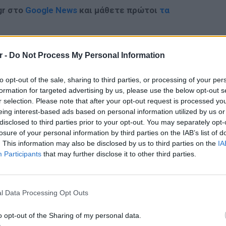
gr στο
Google News
και μάθετε πρώτοι
τα
; Τα νέα της ημέρας και ότι σου κάνει κλικ!
r -
Do Not Process My Personal Information
r και στο Instagram
to opt-out of the sale, sharing to third parties, or processing of your per
ΔΙΑΦΗΜΙΣΗ
formation for targeted advertising by us, please use the below opt-out s
r selection. Please note that after your opt-out request is processed y
eing interest-based ads based on personal information utilized by us or
disclosed to third parties prior to your opt-out. You may separately opt-
losure of your personal information by third parties on the IAB’s list of
. This information may also be disclosed by us to third parties on the
IA
Participants
that may further disclose it to other third parties.
LIFESTY
Η Τατι
l Data Processing Opt Outs
και εν
καταγά
o opt-out of the Sharing of my personal data.