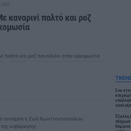
LOID
ε καναρινί παλτό και ροζ 
κομωσία 
ΔΙΑΦΗΜΙΣΗ
TREN
Σοκ στη
επιχείρ
υπάλληλ
ασελγήσ
Έξαλλη 
κό ανσάμπλ η Ζωή Κωνσταντοπούλου
πλήρωσε
της κυβέρνησης.
θαμώνα: