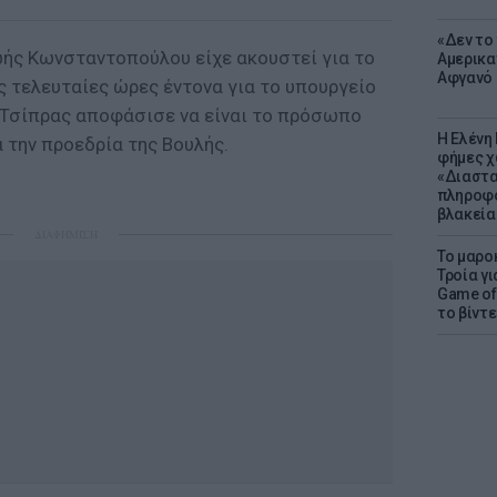
«Δεν το 
Ζωής Κωνσταντοπούλου είχε ακουστεί για το
Αμερικα
Αφγανό 
ς τελευταίες ώρες έντονα για το υπουργείο
 Τσίπρας αποφάσισε να είναι το πρόσωπο
Η Ελένη
α την προεδρία της Βουλής.
φήμες χ
«Διαστα
πληροφο
βλακεία
ΔΙΑΦΗΜΙΣΗ
Το μαρο
Τροία γι
Game of 
το βίντε