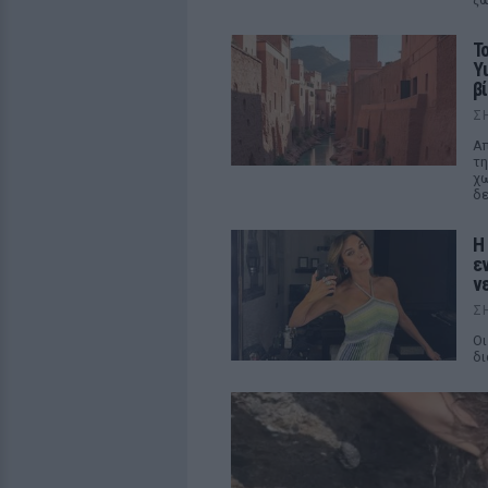
Τ
Y
βί
Σ
Απ
τη
χω
δε
Η
ε
ν
Σ
Οι
δι