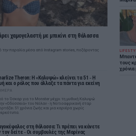
ρει χαμογελαστή με μπικίνι στη θάλασσα
 την παραλία μέσα από Instagram stories, ποζάροντας
LIFESTY
Μπαντέ
τους κ
χρόνια
harlize Theron: Η «Καλυψώ» κλείνει τα 51 ‑ H
ωή και ο ρόλος που άλλαξε τα πάντα για εκείνη
ΉΜΕΡΑ
ό το Όσκαρ για το Monster μέχρι τη μυθική Καλυψώ
ην «Οδύσσεια» του Νόλαν - η Νοτιοαφρικανή σταρ
ορτάζει 51 χρόνια ζωής και μια καριέρα χωρίς
ερεότυπα.
αγοκέφαλος στη θάλασσα: Τι πρέπει να κάνετε
ν τον δείτε ‑ Οι συμβουλές της Μαρίνας