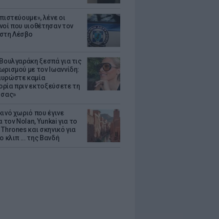
πιστεύουμε», λένε οι
νοί που υιοθέτησαν τον
στη Λέσβο
 Βουλγαράκη ξεσπά για τις
ωρισμού με τον Ιωαννίδη:
υρώστε καμία
ρία πριν εκτοξεύσετε τη
 σας»
κινό χωριό που έγινε
α τον Nolan, Yunkai για το
Thrones και σκηνικό για
ο κλιπ ... της Βανδή