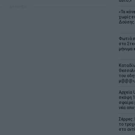
αυτό;»
ΔΙΑΦΗΜΙΣΗ
«Τα κάν
χωρίς ε
Δούσης.
Φωτιά σ
στο Στεφ
μήνυμα 
Καταδίω
Θεσσαλο
του οδη
μ@@@»,
Αρχεία 
σκάφη 1
σφαίρα 
νέα απο
Σέρρες:
το τροχ
στο αντ