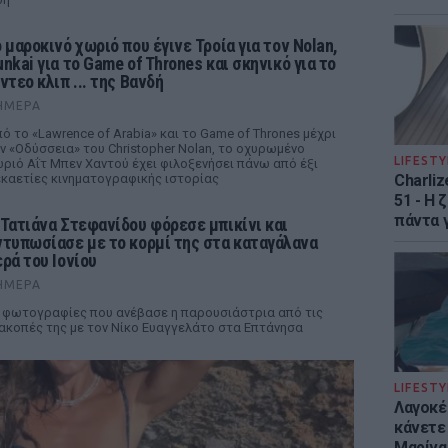
ο μαροκινό χωριό που έγινε Τροία για τον Nolan,
unkai για το Game of Thrones και σκηνικό για το
ντεο κλιπ ... της Βανδή
ΉΜΕΡΑ
ό το «Lawrence of Arabia» και το Game of Thrones μέχρι
ν «Οδύσσεια» του Christopher Nolan, το οχυρωμένο
LIFESTY
ριό Αΐτ Μπεν Χαντού έχει φιλοξενήσει πάνω από έξι
καετίες κινηματογραφικής ιστορίας
Charliz
51 - H 
πάντα γ
 Τατιάνα Στεφανίδου φόρεσε μπικίνι και
ντυπωσίασε με το κορμί της στα καταγάλανα
ερά του Ιονίου
ΉΜΕΡΑ
 φωτογραφίες που ανέβασε η παρουσιάστρια από τις
ακοπές της με τον Νίκο Ευαγγελάτο στα Επτάνησα
LIFESTY
Λαγοκέ
κάνετε 
Μαρίνα