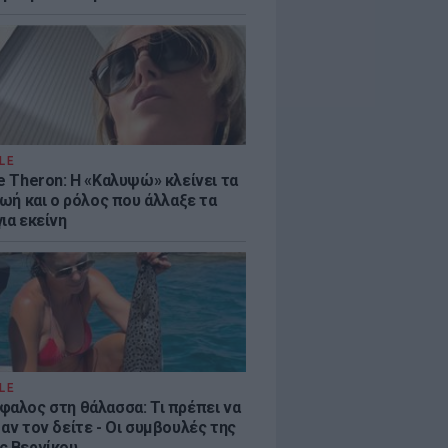
LE
e Theron: Η «Καλυψώ» κλείνει τα
ζωή και ο ρόλος που άλλαξε τα
ια εκείνη
LE
φαλος στη θάλασσα: Τι πρέπει να
αν τον δείτε - Οι συμβουλές της
ς Βερνίκου