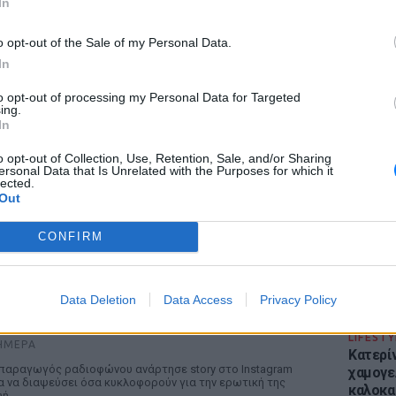
In
o opt-out of the Sale of my Personal Data.
In
to opt-out of processing my Personal Data for Targeted
ing.
ΕΙΔΗΣΕΙ
In
Απόψε 
την επ
o opt-out of Collection, Use, Retention, Sale, and/or Sharing
ersonal Data that Is Unrelated with the Purposes for which it
προς Κα
lected.
εισιτήρ
Out
ΡΙΑ
CONFIRM
 Ελένη Βουλγαράκη ξεσπά για τις φήμες
ωρισμού με τον Ιωαννίδη: «Διασταυρώστε
Data Deletion
Data Access
Privacy Policy
αμία πληροφορία πριν εκτοξεύσετε τη βλακεία
ας»
LIFESTY
ΉΜΕΡΑ
Κατερί
παραγωγός ραδιοφώνου ανάρτησε story στο Instagram
χαμογε
α να διαψεύσει όσα κυκλοφορούν για την ερωτική της
καλοκα
ωή