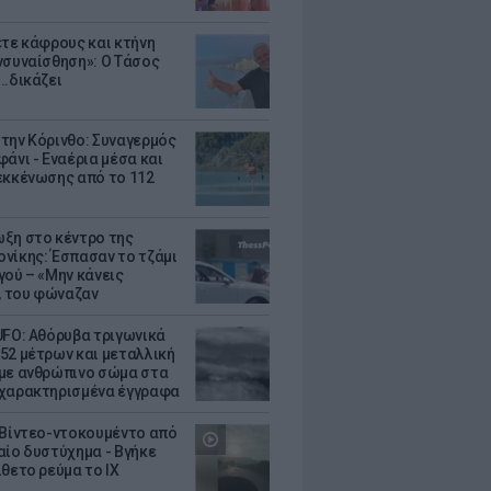
ετε κάφρους και κτήνη
νσυναίσθηση»: Ο Τάσος
..δικάζει
την Κόρινθο: Συναγερμός
άνι - Εναέρια μέσα και
εκκένωσης από το 112
ξη στο κέντρο της
νίκης: Έσπασαν το τζάμι
γού – «Μην κάνεις
 του φώναζαν
UFO: Αθόρυβα τριγωνικά
52 μέτρων και μεταλλική
με ανθρώπινο σώμα στα
χαρακτηρισμένα έγγραφα
 Βίντεο-ντοκουμέντο από
αίο δυστύχημα - Βγήκε
ίθετο ρεύμα το ΙΧ