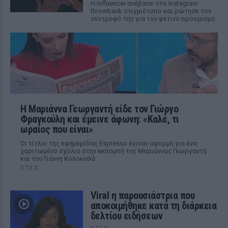
Η influencer ανέβασε στο Instagram
throwback στιγμιότυπο και ρώτησε τον
σύντροφό της για τον φετινό προορισμό
Η Μαριάννα Γεωργαντή είδε τον Γιώργο
Φραγκούλη και έμεινε άφωνη: «Καλέ, τι
ωραίος που είναι»
Οι τίτλοι της εφημερίδας Espresso έγιναν αφορμή για ένα
χαριτωμένο σχόλιο στην εκπομπή της Μαριάννας Γεωργαντή
και του Γιάννη Κολοκυθά
ΧΤΕΣ
Viral η παρουσιάστρια που
αποκοιμήθηκε κατά τη διάρκεια
δελτίου ειδήσεων