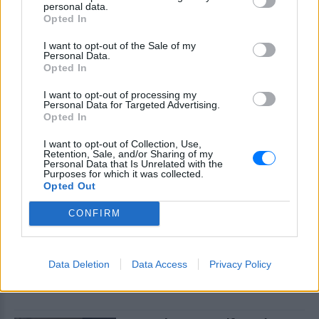
καμία πληροφορία πριν
personal data.
εκτοξεύσετε τη βλακεία σας»
Opted In
ΧΤΕΣ
I want to opt-out of the Sale of my
Personal Data.
Η παραγωγός ραδιοφώνου ανάρτησε
story στο Instagram για να διαψεύσει όσα
Opted In
κυκλοφορούν για την ερωτική της ζωή
I want to opt-out of processing my
Personal Data for Targeted Advertising.
Opted In
I want to opt-out of Collection, Use,
Retention, Sale, and/or Sharing of my
Personal Data that Is Unrelated with the
Purposes for which it was collected.
Opted Out
Το μαροκινό χωριό που έγινε Τροία για τον
Nolan, Yunkai για το Game of Thrones και
CONFIRM
σκηνικό για το βίντεο κλιπ ... της Βανδή
Από το «Lawrence of Arabia» και το Game of Thrones μέχρι
την «Οδύσσεια» του Christopher Nolan, το οχυρωμένο χωριό
Αΐτ Μπεν Χαντού έχει φιλοξενήσει πάνω από έξι δεκαετίες
Data Deletion
Data Access
Privacy Policy
κινηματογραφικής ιστορίας
ΧΤΕΣ