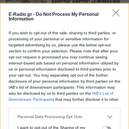
Χρήστος Δάντης: «Συνάδελφοι
προσπαθούν να ξεχάσουν ότι
έγραψα το """"My Number
E-Radio.gr -
Do Not Process My Personal
One""""»
Information
ΧΤΕΣ
If you wish to opt-out of the sale, sharing to third parties, or
Ο συνθέτης μίλησε ανοιχτά για την
αχαριστία που βιώνει στον χώρο της
processing of your personal or sensitive information for
μουσικής, 22 χρόνια μετά τη νίκη της
targeted advertising by us, please use the below opt-out
Ελλάδας στη Eurovision.
section to confirm your selection. Please note that after your
Νεαρός στο λιμάνι του Πειραιά:
opt-out request is processed you may continue seeing
«Πάω διακοπές έναν μήνα» ‑ Η
interest-based ads based on personal information utilized by
απίθανη ατάκα στην κάμερα του
us or personal information disclosed to third parties prior to
MEGA
your opt-out. You may separately opt-out of the further
disclosure of your personal information by third parties on the
ΧΤΕΣ
IAB’s list of downstream participants. This information may
Η κάμερα της εκπομπής «Κοινωνία Ώρα
also be disclosed by us to third parties on the
IAB’s List of
MEGA» κατέγραψε τη διασκεδαστική
στιγμή από το λιμάνι του Πειραιά, την
Downstream Participants
that may further disclose it to other
Παρασκευή 7 Αυγούστου.
third parties.
Η Ελένη Βουλγαράκη ξεσπά για
Personal Data Processing Opt Outs
τις φήμες χωρισμού με τον
Ιωαννίδη: «Διασταυρώστε
I want to opt-out of the Sharing of my