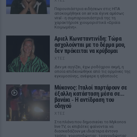
ΧΤΕΣ
Παρουσιάστρια ειδήσεων στις ΗΠΑ
αποκοιμήθηκε on air και έγινε αμέσως
viral - η συμπαρουσιάστριά της τη
χαρακτήρισε χιουμοριστικά «Ωραία
Κοιμωμένη».
Αριελ Κωνσταντινίδη: Τώρα
ασχολούνται με το δέρμα μου,
δεν πρόκειται να κρύβομαι
ΧΤΕΣ
Δεν με αγγίζει, έχω ροδόχρου ακμή, η
οποία επιδεινώθηκε από τις ορμόνες της
εγκυμοσύνης, ανέφερε η ηθοποιός
Μύκονος: Ιταλοί παρτάρουν σε
έξαλλη κατάσταση μέσα σε...
βανάκι ‑ Η αντίδραση του
οδηγού
ΧΤΕΣ
Στα πλάνα που δημοσιεύει το Mykonos
live TV, οι επιβάτες φαίνονται να
διασκεδάζουν με ιδιαίτερα έντονο
τρόπο, χοροπηδώντας, τραγουδώντας