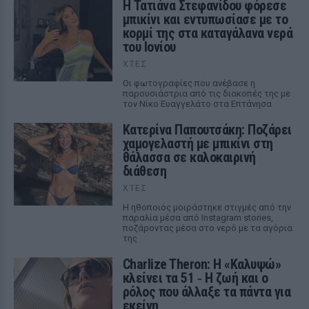
Η Τατιάνα Στεφανίδου φόρεσε
μπικίνι και εντυπωσίασε με το
κορμί της στα καταγάλανα νερά
του Ιονίου
ΧΤΕΣ
Οι φωτογραφίες που ανέβασε η
παρουσιάστρια από τις διακοπές της με
τον Νίκο Ευαγγελάτο στα Επτάνησα
Κατερίνα Παπουτσάκη: Ποζάρει
χαμογελαστή με μπικίνι στη
θάλασσα σε καλοκαιρινή
διάθεση
ΧΤΕΣ
Η ηθοποιός μοιράστηκε στιγμές από την
παραλία μέσα από Instagram stories,
ποζάροντας μέσα στο νερό με τα αγόρια
της
Charlize Theron: Η «Καλυψώ»
κλείνει τα 51 ‑ H ζωή και ο
ρόλος που άλλαξε τα πάντα για
εκείνη