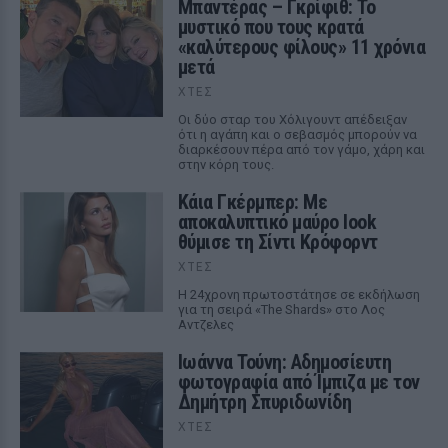
Μπαντέρας – Γκρίφιθ: Το
μυστικό που τους κρατά
«καλύτερους φίλους» 11 χρόνια
μετά
ΧΤΕΣ
Οι δύο σταρ του Χόλιγουντ απέδειξαν
ότι η αγάπη και ο σεβασμός μπορούν να
διαρκέσουν πέρα από τον γάμο, χάρη και
στην κόρη τους.
Κάια Γκέρμπερ: Με
αποκαλυπτικό μαύρο look
θύμισε τη Σίντι Κρόφορντ
ΧΤΕΣ
Η 24χρονη πρωτοστάτησε σε εκδήλωση
για τη σειρά «The Shards» στο Λος
Αντζελες
Ιωάννα Τούνη: Αδημοσίευτη
φωτογραφία από Ίμπιζα με τον
Δημήτρη Σπυριδωνίδη
ΧΤΕΣ