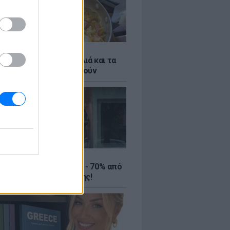
ό γιαούρτι: Μία κουταλιά και τα
led eggs θα απογειωθούν
ΤΕ
ιρινές εκπτώσεις έως - 70% από
αλύτερα eshops ένδυσης!