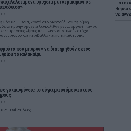
γκαταλελειμμένα ορυχεία μετατράπηκαν σε
Πότε σ
παράδεισο»
θυρεοε
να αγν
ΤΕΣ
η Βόρεια Εύβοια, κοντά στο Μαντούδι και τη Λίμνη,
δεκα πρώην ορυχεία λευκόλιθου μεταμορφώθηκαν σε
λαζοπράσινες λίμνες που πλέον αποτελούν στόχο
ωτουρισμού και περιβαλλοντικής εκπαίδευσης.
 φρούτα που μπορουν να διατηρηθούν εκτός
υγείου το καλοκαίρι
ΤΕΣ
ώς να αποφύγεις το σύγκαμα ανάμεσα στους
ηρούς
ΤΕΣ
ει συμβεί σε όλες