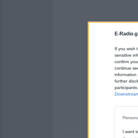
E-Radio.g
If you wish 
sensitive in
confirm you
continue se
information 
further disc
participants
Downstream 
Persona
I want t