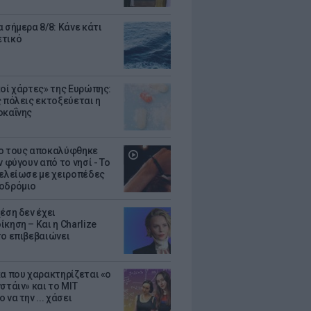
 σήμερα 8/8: Κάνε κάτι
ετικό
κοί χάρτες» της Ευρώπης:
ς πόλεις εκτοξεύεται η
οκαΐνης
ο τους αποκαλύφθηκε
ν φύγουν από το νησί - Το
τελείωσε με χειροπέδες
οδρόμιο
έση δεν έχει
κηση – Και η Charlize
το επιβεβαιώνει
κα που χαρακτηρίζεται «ο
στάιν» και το MIT
 να την ... χάσει