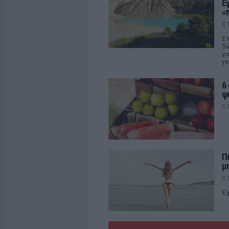
Ε
«
Χ
Στ
δώ
γα
γε
6
ψ
Χ
Π
μ
Χ
Έχ