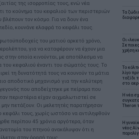
ξαιτίας της ισορροπίας τους, ενώ νέα
τι το κούνημα του κεφαλιού των περιστεριών
Τα ζώδια
διαφορ
υ βλέπουν τον κόσμο. Για να δουν ένα
πεδίο, κουνάνε ελαφρά το κεφάλι τους.
Οι «λευ
 φωτοϋποδοχείς του ματιού αρκετό χρόνο,
Σε ποιε
ερολέπτου, για να καταφέρουν να έχουν μια
χρήση κ
ς στην οποία κινούνται, με αποτέλεσμα να
 του κεφαλιού έναντι του σώματός τους. Το
Το κόλπ
ιρεί τη δυνατότητά τους να κουνούν τα μάτια
λίγο πρι
ταξίδι 
πιο αποδοτικό μηχανισμό για την καλύτερη
στο αερ
 γεγονός που αποδείχτηκε με πείραμα που
Η νέα σχ
ταν περιστέρια είχαν αιχμαλωτιστεί σε
συγκατοί
α μην πετάξουν. Οι μελετητές παρατήρησαν
Theron 
ο κεφάλι τους, χωρίς ωστόσο να αντιληφθούν
ήρθε περίπου 45 χρόνια αργότερα, όταν
Η γυναί
νέος Αϊν
ανατομία του πτηνού ανακάλυψαν ότι η
παραλίγο
ίλεται στην όρασή τους.