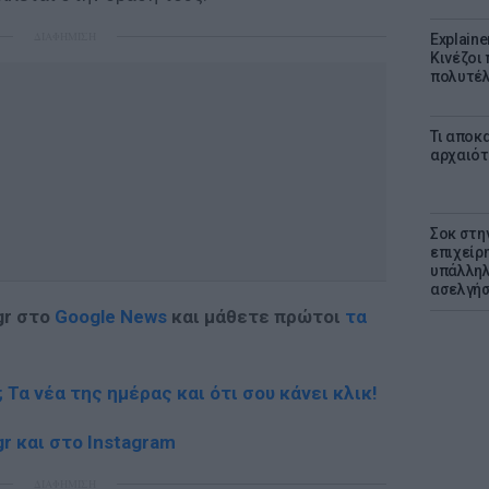
ΔΙΑΦΗΜΙΣΗ
Explaine
Κινέζοι
πολυτέλ
Τι αποκ
αρχαιότ
Σοκ στη
επιχείρ
υπάλληλ
ασελγήσ
gr στο
Google News
και μάθετε πρώτοι
τα
; Τα νέα της ημέρας και ότι σου κάνει κλικ!
r και στο Instagram
ΔΙΑΦΗΜΙΣΗ