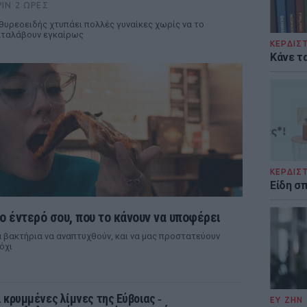
ΡΙΝ 2 ΏΡΕΣ
θυρεοειδής χτυπάει πολλές γυναίκες χωρίς να το
ταλάβουν εγκαίρως
ΚΕΡΔΙΣ
Κάνε τα
ΚΕΡΔΙΣ
Είδη σ
ο έντερό σου, που το κάνουν να υποφέρει
 βακτήρια να αναπτυχθούν, και να μας προστατεύουν
όχι
ι κρυμμένες λίμνες της Εύβοιας ‑
ΕΥ ΖΗΝ