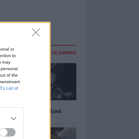
sonal or
ΔΙΑΒΑΣΤΕ ΣΗΜΕΡΑ
ection to
ou may
 personal
out of the
 downstream
B’s List of
LTURE
it wonders που έγιναν ξανά
οι από… ατύχημα