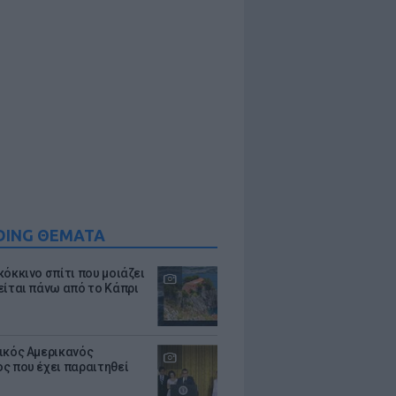
DING ΘΕΜΑΤΑ
κόκκινο σπίτι που μοιάζει
είται πάνω από το Κάπρι
ικός Αμερικανός
ς που έχει παραιτηθεί