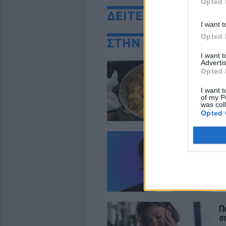
Opted 
ΔΕΙΤΕ ΕΠΙΣΗΣ
I want t
Opted 
ΣΤΗΝ ΙΔΙΑ ΚΑΤΗΓΟ
I want 
Advertis
Ε
Opted 
s
Π
I want t
of my P
Το
was col
το
Opted 
Η
C
Π
«Δ
εξ
Π
σ