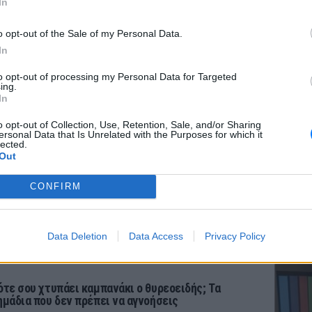
In
o opt-out of the Sale of my Personal Data.
In
ΡΙΑ
ΕΥ ΖΗΝ
to opt-out of processing my Personal Data for Targeted
Ελληνικ
ing.
λληνικό γιαούρτι: Μία κουταλιά και τα
scramb
In
crambled eggs θα απογειωθούν
ΡΙΝ 2 ΏΡΕΣ
o opt-out of Collection, Use, Retention, Sale, and/or Sharing
ersonal Data that Is Unrelated with the Purposes for which it
 στραγγιστό γιαούρτι αλλάζει την υφή και τον κορεσμό
lected.
υ πρωινού χωρίς να επηρεάζει τη γεύση.
Out
CONFIRM
 νέα σχέση δεν έχει συγκατοίκηση – Και η
harlize Theron το επιβεβαιώνει
ΚΕΡΔΙΣ
ΡΙΝ 2 ΏΡΕΣ
Καλοκα
Data Deletion
Data Access
Privacy Policy
τα μεγ
εν νομίζω ότι μπορώ να ξαναζήσω με κάποιον» – Η
ομολόγηση της ηθοποιού
ότε σου χτυπάει καμπανάκι ο θυρεοειδής; Τα
ημάδια που δεν πρέπει να αγνοήσεις