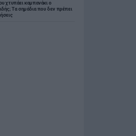
ου χτυπάει καμπανάκι ο
ιδής; Τα σημάδια που δεν πρέπει
οήσεις