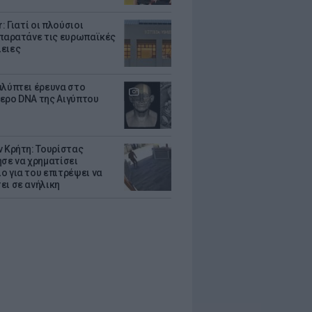
r: Γιατί οι πλούσιοι
 παρατάνε τις ευρωπαϊκές
ειες
αλύπτει έρευνα στο
ερο DNA της Αιγύπτου
ν Κρήτη: Τουρίστας
ησε να χρηματίσει
ο για του επιτρέψει να
ει σε ανήλικη