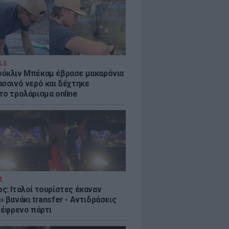
LE
ύκλιν Μπέκαμ έβρασε μακαρόνια
ασσινό νερό και δέχτηκε
το τρολάρισμα online
Σ
ς: Ιταλοί τουρίστες έκαναν
 βανάκι transfer - Αντιδράσεις
 ξέφρενο πάρτι