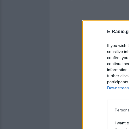
E-Radio.g
If you wish 
sensitive in
confirm you
continue se
information 
further disc
participants
Downstream 
Persona
I want t