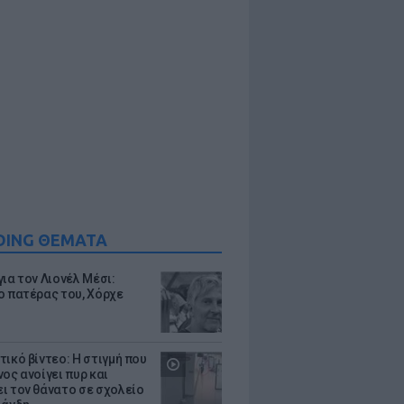
DING ΘΕΜΑΤΑ
ια τον Λιονέλ Μέσι:
ο πατέρας του, Χόρχε
τικό βίντεο: Η στιγμή που
ος ανοίγει πυρ και
ι τον θάνατο σε σχολείο