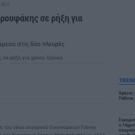
ΤΙΚΗ
ουφάκης σε ρήξη για 
άμεσα στις δύο πλευρές
ΔΙΑΦΗΜΙΣΗ
TREN
Θρήνος γ
Πέθανε 
Σοκαρισ
ο 14χρον
η του νέου υπουργού Οικονομικών Γιάννη
σκορπάε