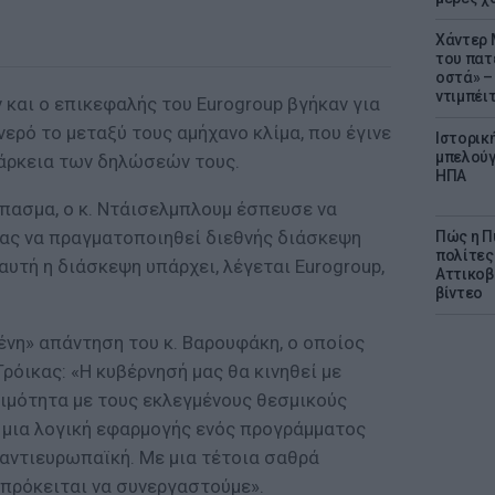
Χάντερ 
του πατ
οστά» – 
ντιμπέι
και ο επικεφαλής του Eurogroup βγήκαν για
νερό το μεταξύ τους αμήχανο κλίμα, που έγινε
Ιστορικ
μπελούγ
ιάρκεια των δηλώσεών τους.
ΗΠΑ
πασμα, ο κ. Ντάισελμπλουμ έσπευσε να
νας να πραγματοποιηθεί διεθνής διάσκεψη
Πώς η Π
πολίτες
«αυτή η διάσκεψη υπάρχει, λέγεται Eurogroup,
Αττικοβ
βίντεο
ένη» απάντηση του κ. Βαρουφάκη, ο οποίος
ρόικας: «Η κυβέρνησή μας θα κινηθεί με
ιμότητα με τους εκλεγμένους θεσμικούς
ι μια λογική εφαρμογής ενός προγράμματος
 αντιευρωπαϊκή. Με μια τέτοια σαθρά
 πρόκειται να συνεργαστούμε».