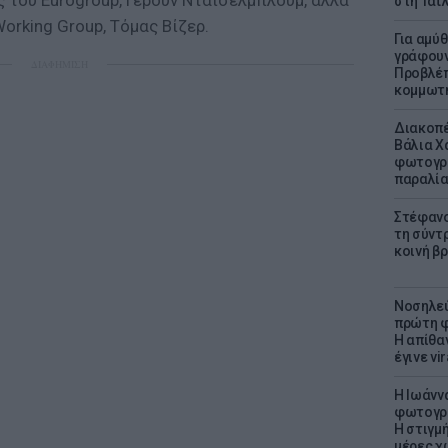
 του Eurogroup, Γερούν Ντάισελμπλουμ, αλλά
στη Ταϊ
orking Group, Τόμας Βίζερ.
Για αμύ
γράφουν
ΔΙΑΦΗΜΙΣΗ
Προβλέπ
κομμωτήρ
Διακοπέ
Βάλια Χ
φωτογρα
παραλί
Στέφανο
τη σύντ
κοινή β
Νοσηλεύ
πρώτη φ
Η απίθα
έγινε vir
H Ιωάνν
φωτογρα
Η στιγμή
μέρες χ