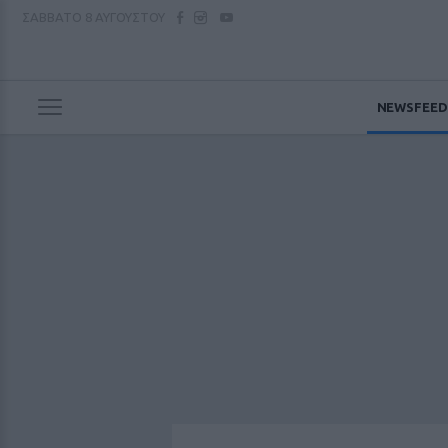
ΣΑΒΒΑΤΟ
8 ΑΥΓΟΥΣΤΟΥ
NEWSFEED