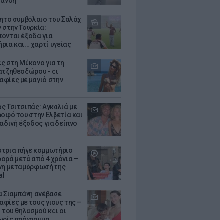
λάνδη
θητο συμβόλαιο του Σαλάχ
 στην Τουρκία:
ονται έξοδα για
ια και... χαρτί υγείας
ς στη Μύκονο για τη
ατζηθεοδώρου - οι
φίες με μαγιό στην
α
ς Τσιτσιπάς: Αγκαλιά με
ροφό του στην Ελβετία και
ραδινή έξοδος για δείπνο
τρια πήγε κομμωτήριο
ορά μετά από 4 χρόνια –
νη μεταμόρφωσή της
al
α Σιαμπάνη ανέβασε
φίες με τους γιους της –
 του θηλασμού και οι
ωρίς πρόγραμμα