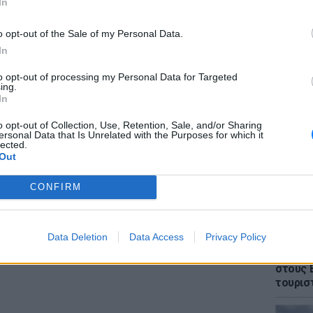
In
o opt-out of the Sale of my Personal Data.
όλις μισής ώρας συνάντηση του κ.
In
ουργό, Αλέξη Τσίπρα, στο Μέγαρο Μαξίμου,
to opt-out of processing my Personal Data for Targeted
λώσεις.
ΕΙΔΗΣΕΙ
ing.
Θρίλερ
In
 - Βαρουφάκη
γυναίκα
έπεσε 
o opt-out of Collection, Use, Retention, Sale, and/or Sharing
ersonal Data that Is Unrelated with the Purposes for which it
ικό κλίμα» είπε ο κ. Βαρουφάκης μετά τη
lected.
ισελμπλουμ. «Συζητήσαμε μια σειρά από
Out
ε μεγαλύτερο ζήτημα τη δημιουργία κλίματος
CONFIRM
α, που θα αφήνει την Ελλάδα να αναπνέει
ημερίας».
Data Deletion
Data Access
Privacy Policy
ΔΙΑΦΗΜΙΣΗ
ΕΙΔΗΣΕΙ
Πάνω α
στους 
τουρισ