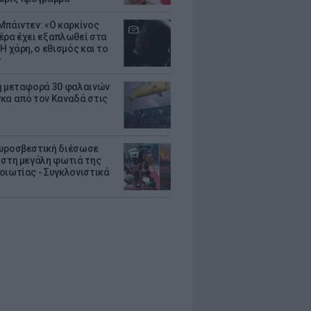
Μπάιντεν: «Ο καρκίνος
έρα έχει εξαπλωθεί στα
Η χάρη, ο εθισμός και το
τ
ή μεταφορά 30 φαλαινών
κα από τον Καναδά στις
υροσβεστική διέσωσε
 στη μεγάλη φωτιά της
οιωτίας - Συγκλονιστικά