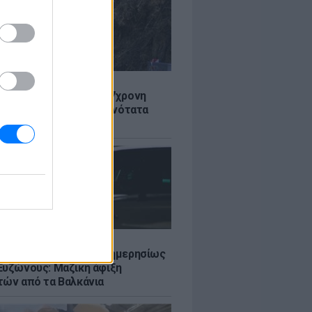
Σ
 στον Λυκαβηττό: Σε 57χρονη
 ανήκει η σορός - Πιθανότατα
από ύψος
Σ
πό 45.000 διελεύσεις ημερησίως
Ευζώνους: Μαζική άφιξη
τών από τα Βαλκάνια