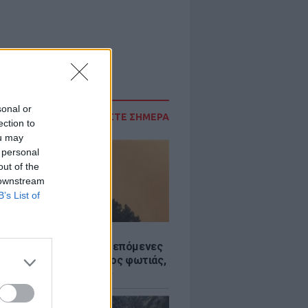
sonal or
ΔΙΑΒΑΣΤΕ ΣΗΜΕΡΑ
ection to
ou may
 personal
out of the
 downstream
B’s List of
Σ
«hot – dry – windy» τις επόμενες
ς: Αυξημένος ο κίνδυνος φωτιάς,
ρμός σε 6 περιφέρειες