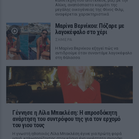
καλλιτέχνη που αποτέλεσε, μαζί με την
Αλίκη, αναπόσπαστο κομμάτι της
μεγάλης οικογένειας της Φίνος Φιλμ,
αναφέρεται χαρακτηριστικά
Μαρίνα Βερνίκου: Πόζαρε με
λαγοκέφαλο στο χέρι
ΣΉΜΕΡΑ
Η Μαρίνα Βερνίκου εξηγεί πώς να
αντιδρούμε όταν συναντάμε λαγοκέφαλο
στη θάλασσα
Γέννησε η Λίλα Μπακλέση: Η απροσδόκητη
ανάρτηση του συντρόφου της για τον ερχομό
του γιου τους
Η γνωστή ηθοποιός Λίλα Μπακλέση έγινε για πρώτη φορά
μαμά, καλωσορίζοντας στον κόσμο ένα υγιέστατο αγοράκι