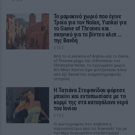
Το μαροκινό χωριό που έγινε
Τροία για τον Nolan, Yunkai για
το Game of Thrones και
σκηνικό για το βίντεο κλιπ ...
της Βανδή
ΧΤΕΣ
Από το «Lawrence of Arabia» και το Game
of Thrones μέχρι την «Οδύσσεια» του
Christopher Nolan, το οχυρωμένο χωριό
Αΐτ Μπεν Χαντού έχει φιλοξενήσει πάνω
από έξι δεκαετίες κινηματογραφικής
ιστορίας
Η Τατιάνα Στεφανίδου φόρεσε
μπικίνι και εντυπωσίασε με το
κορμί της στα καταγάλανα νερά
του Ιονίου
ΧΤΕΣ
Οι φωτογραφίες που ανέβασε η
παρουσιάστρια από τις διακοπές της με
τον Νίκο Ευαγγελάτο στα Επτάνησα