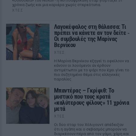
«Οδύσσεια» του Νόλαν - η Νοτιοαφρικανή σταρ γιορτάζει 51
χρόνια ζωής και μια καριέρα χωρίς στερεότυπα.
ΧΤΕΣ
Λαγοκέφαλος στη θάλασσα: Τι
πρέπει να κάνετε αν τον δείτε ‑
Οι συμβουλές της Μαρίνας
Βερνίκου
ΧΤΕΣ
Η Μαρίνα Βερνίκου εξηγεί τι οφείλουν να
κάνουν οι λουόμενοι αν έρθουν
αντιμέτωποι με το ψάρι που έχει γίνει το
πιο συζητημένο θέμα στις ελληνικές
παραλίες
Μπαντέρας – Γκρίφιθ: Το
μυστικό που τους κρατά
«καλύτερους φίλους» 11 χρόνια
μετά
ΧΤΕΣ
Οι δύο σταρ του Χόλιγουντ απέδειξαν
ότι η αγάπη και ο σεβασμός μπορούν να
διαρκέσουν πέρα από τον γάμο, χάρη και