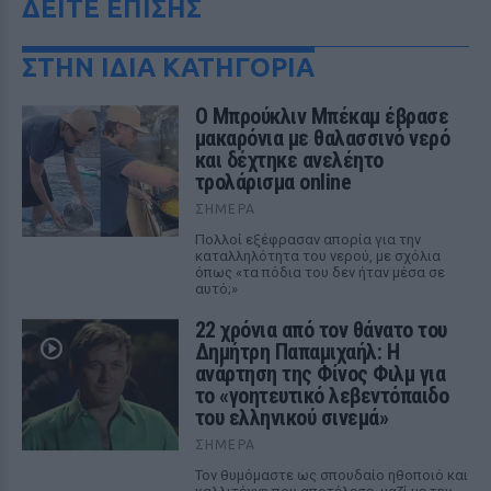
ΔΕΙΤΕ ΕΠΙΣΗΣ
ΣΤΗΝ ΙΔΙΑ ΚΑΤΗΓΟΡΙΑ
Ο Μπρούκλιν Μπέκαμ έβρασε
μακαρόνια με θαλασσινό νερό
και δέχτηκε ανελέητο
τρολάρισμα online
ΣΉΜΕΡΑ
Πολλοί εξέφρασαν απορία για την
καταλληλότητα του νερού, με σχόλια
όπως «τα πόδια του δεν ήταν μέσα σε
αυτό;»
22 χρόνια από τον θάνατο του
Δημήτρη Παπαμιχαήλ: Η
ανάρτηση της Φίνος Φιλμ για
το «γοητευτικό λεβεντόπαιδο
του ελληνικού σινεμά»
ΣΉΜΕΡΑ
Τον θυμόμαστε ως σπουδαίο ηθοποιό και