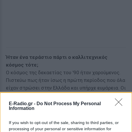
Ήταν ένα τεράστιο πάρτι ο καλλιτεχνικός
κόσμος τότε;
Ο κόσμος της δεκαετίας του '90 ήταν χαρούμενος.
Πιστεύω πως ήταν ίσως η πρώτη περίοδος που όλα
είχαν στρώσει στην Ελλάδα και υπήρχε ευμάρεια. Οι
άνθρωποι άνοιξαν την καρδιά τους, τη διάθεσή τους
και το έριξαν έξω. Τα μαγαζιά καθημερινά γεμάτα.
E-Radio.gr -
Do Not Process My Personal
Information
Οι επισκέπτες καλοντυμένοι και ξεχωριστοί. Οι
καλλιτέχνες αποθεώνονται. Τα σχήματα μεγάλα.
If you wish to opt-out of the sale, sharing to third parties, or
Τρεις-τέσσερις τρανοί τραγουδιστές μαζί.
processing of your personal or sensitive information for