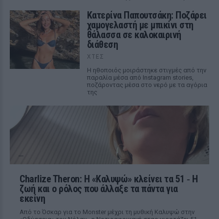
Κατερίνα Παπουτσάκη: Ποζάρει
χαμογελαστή με μπικίνι στη
θάλασσα σε καλοκαιρινή
διάθεση
ΧΤΕΣ
Η ηθοποιός μοιράστηκε στιγμές από την
παραλία μέσα από Instagram stories,
ποζάροντας μέσα στο νερό με τα αγόρια
της
Charlize Theron: Η «Καλυψώ» κλείνει τα 51 ‑ H
ζωή και ο ρόλος που άλλαξε τα πάντα για
εκείνη
Από το Όσκαρ για το Monster μέχρι τη μυθική Καλυψώ στην