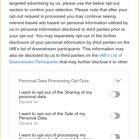
Πράγματι, ένα τεράστιο πάρτι.
targeted advertising by us, please use the below opt-out
section to confirm your selection. Please note that after your
Τι θυσίασες στα χρόνια της επιτυχίας;
opt-out request is processed you may continue seeing
Σίγουρα χρειάστηκε να θυσιάσω πολλά πράγματα
interest-based ads based on personal information utilized by
us or personal information disclosed to third parties prior to
λόγω επιτυχίας. Είναι το διάστημα που τρέχεις
your opt-out. You may separately opt-out of the further
αδιάκοπα σε εκπομπές τηλεοπτικές, πρωινές,
disclosure of your personal information by third parties on the
βραδινές, φωτογραφήσεις , ραδιοφωνικές
IAB’s list of downstream participants. This information may
συνεντεύξεις, εμφανίσεις κάθε βράδυ στο μαγαζί,
also be disclosed by us to third parties on the
IAB’s List of
Downstream Participants
that may further disclose it to other
στούντιο για νέες ηχογραφήσεις και παρουσία στα
third parties.
κοσμικά. Καμιά φορά, το 24ωρο δεν αρκούσε. Οπότε
δεν υπήρχε χρόνος ούτε για να φάω. Για πολλές
Personal Data Processing Opt Outs
μέρες ήμουν μόνο με 3-4 ώρες ύπνο. Διακοπές δεν
I want to opt-out of the Sharing of my
υπήρχαν. Όσο και να ήθελα να ξεκουραστώ, δεν
personal data.
Opted In
μπορούσα. Είχα όμως ενθουσιασμό για όλο αυτό
που μου συνέβαινε. Το αγαπούσα. Δεν με ένοιαζε
I want to opt-out of the Sale of my
Personal Data.
και τόσο. Το χαιρόμουν και ζούσα με όλο μου το
Opted In
είναι. Δόθηκα σ' αυτό που μου δόθηκε.
I want to opt-out of processing my