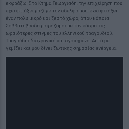
εκφράζω. Στο Κτήμα Γεωργιάδη, την επιχείρηση που
έχω φτιάξει μαζί με τον αδελφό μου, έχω φτιάξει
έναν πολύ μικρό και ζεστό χώρο, όπου κάποια
Σαββατόβραδα μοιράζομαι με τον κόσμο τις
ωραιότερες στιγμές του ελληνικού τραγουδιού.
Τραγούδια διαχρονικά και αγαπημένα. Αυτό με
γεμίζει και μου δίνει ζωτικής σημασίας ενέργεια.