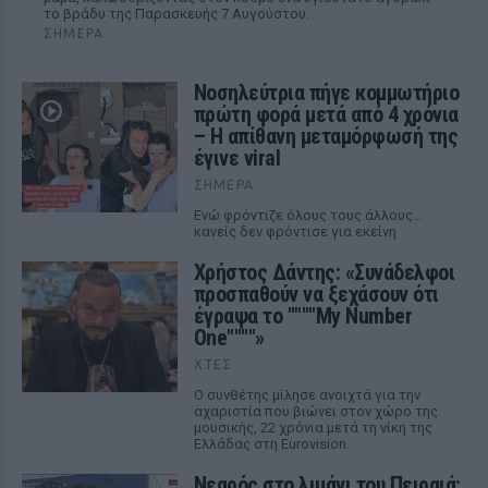
το βράδυ της Παρασκευής 7 Αυγούστου.
ΣΉΜΕΡΑ
Νοσηλεύτρια πήγε κομμωτήριο
πρώτη φορά μετά από 4 χρόνια
– Η απίθανη μεταμόρφωσή της
έγινε viral
ΣΉΜΕΡΑ
Ενώ φρόντιζε όλους τους άλλους...
κανείς δεν φρόντισε για εκείνη
Χρήστος Δάντης: «Συνάδελφοι
προσπαθούν να ξεχάσουν ότι
έγραψα το """"My Number
One""""»
ΧΤΕΣ
Ο συνθέτης μίλησε ανοιχτά για την
αχαριστία που βιώνει στον χώρο της
μουσικής, 22 χρόνια μετά τη νίκη της
Ελλάδας στη Eurovision.
Νεαρός στο λιμάνι του Πειραιά: