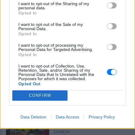
I want to opt-out of the Sharing of my
personal data.
Opted In
I want to opt-out of the Sale of my
Personal Data.
Opted In
I want to opt-out of processing my
Personal Data for Targeted Advertising.
Opted In
I want to opt-out of Collection, Use,
Retention, Sale, and/or Sharing of my
Personal Data that Is Unrelated with the
Purposes for which it was collected.
ΔΕΙΤΕ ΕΠΙΣΗΣ
Opted Out
CONFIRM
ΣΤΗΝ ΙΔΙΑ ΚΑΤΗΓΟΡΙΑ
6 φρούτα που μπορουν να
Data Deletion
Data Access
Privacy Policy
διατηρηθούν εκτός ψυγείου το
καλοκαίρι
ΣΉΜΕΡΑ