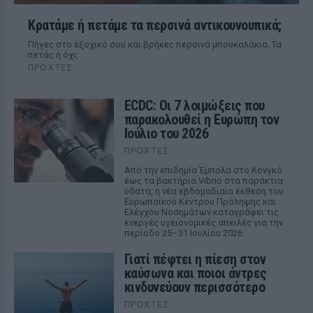
Κρατάμε ή πετάμε τα περσινά αντικουνουπικά;
Πήγες στο εξοχικό σου και βρήκες περσινά μπουκαλάκια. Τα
πετάς ή όχι;
ΠΡΟΧΤΈΣ
ECDC: Οι 7 λοιμώξεις που
παρακολουθεί η Ευρώπη τον
Ιούλιο του 2026
ΠΡΟΧΤΈΣ
Από την επιδημία Έμπολα στο Κονγκό
έως τα βακτήρια Vibrio στα παράκτια
ύδατα, η νέα εβδομαδιαία έκθεση του
Ευρωπαϊκού Κέντρου Πρόληψης και
Ελέγχου Νοσημάτων καταγράφει τις
ενεργές υγειονομικές απειλές για την
περίοδο 25–31 Ιουλίου 2026.
Γιατί πέφτει η πίεση στον
καύσωνα και ποιοι άντρες
κινδυνεύουν περισσότερο
ΠΡΟΧΤΈΣ