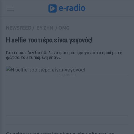
NEWSFEED
/
ΕΥ ΖΗΝ
/
OMG
Η selfie τοστιέρα είναι γεγονός!
Γιατί ποιος δεν θα ήθελε να φάει μια φρυγανιά το πρωί με τη
φάτσα του τυπωμένη επάνω;
ΔΙΑΦΗΜΙΣΗ