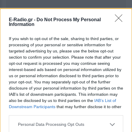
Ακολουθήστε το E-Radio.gr στο
Google News
E-Radio.gr -
Do Not Process My Personal
Information
και μάθετε πρώτοι
τα πιο hot νέα
.
Εσύ μπήκες στο E-Daily.gr; Τα νέα της ημέρας
If you wish to opt-out of the sale, sharing to third parties, or
processing of your personal or sensitive information for
και ότι σου κάνει κλικ!
targeted advertising by us, please use the below opt-out
section to confirm your selection. Please note that after your
Ακολουθήστε το E-Radio.gr και στο Instagram
opt-out request is processed you may continue seeing
interest-based ads based on personal information utilized by
ΔΙΑΦΗΜΙΣΗ
us or personal information disclosed to third parties prior to
your opt-out. You may separately opt-out of the further
disclosure of your personal information by third parties on the
IAB’s list of downstream participants. This information may
also be disclosed by us to third parties on the
IAB’s List of
Downstream Participants
that may further disclose it to other
third parties.
Personal Data Processing Opt Outs