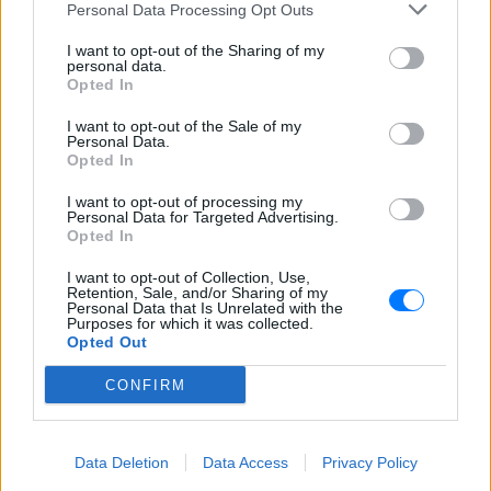
Personal Data Processing Opt Outs
Ηθοποιός του Χάρι Πότερ
άνοιξε OnlyFans και κερδίζει
I want to opt-out of the Sharing of my
περισσότερα απ` όσα σε όλη
personal data.
της την καριέρα στην
Opted In
υποκριτική
I want to opt-out of the Sale of my
ΣΉΜΕΡΑ
Personal Data.
Opted In
Η Τζέσι Κέιβ, που υποδυόταν τη
Λάβεντερ Μπράουν, αποκάλυψε ότι την
πρώτη μέρα στην πλατφόρμα εισέπραξε
I want to opt-out of processing my
17.500 ευρώ
Personal Data for Targeted Advertising.
Opted In
Μπρίτνεϊ Σπίαρς: Το μπότοξ
που την «κατέστρεψε» και η
I want to opt-out of Collection, Use,
Retention, Sale, and/or Sharing of my
προειδοποίηση στις γυναίκες
Personal Data that Is Unrelated with the
Purposes for which it was collected.
ΣΉΜΕΡΑ
Opted Out
Η ποπ σταρ μοιράστηκε την άσχημη
εμπειρία της σε βίντεο στο Instagram,
CONFIRM
εξηγώντας ότι η πτώση βλεφάρου που
υπέστη κράτησε περίπου τέσσερις
εβδομάδες.
Χέιλι Μπίμπερ: Η τολμηρή
Data Deletion
Data Access
Privacy Policy
στιγμή που έγινε viral από το