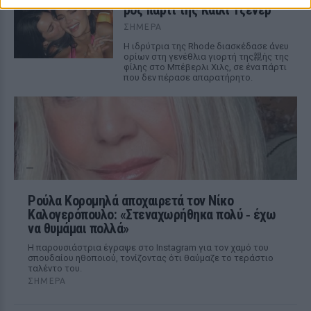
ροζ πάρτι της Κάιλι Τζένερ
ΣΉΜΕΡΑ
Η ιδρύτρια της Rhode διασκέδασε άνευ
ορίων στη γενέθλια γιορτή της親ής της
φίλης στο Μπέβερλι Χιλς, σε ένα πάρτι
που δεν πέρασε απαρατήρητο.
Ρούλα Κορομηλά αποχαιρετά τον Νίκο
Καλογερόπουλο: «Στεναχωρήθηκα πολύ ‑ έχω
να θυμάμαι πολλά»
Η παρουσιάστρια έγραψε στο Instagram για τον χαμό του
σπουδαίου ηθοποιού, τονίζοντας ότι θαύμαζε το τεράστιο
ταλέντο του.
ΣΉΜΕΡΑ