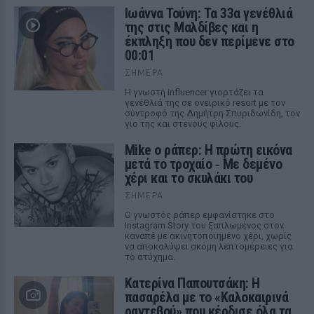
Ιωάννα Τούνη: Τα 33α γενέθλιά
της στις Μαλδίβες και η
έκπληξη που δεν περίμενε στο
00:01
ΣΉΜΕΡΑ
Η γνωστή influencer γιορτάζει τα
γενέθλιά της σε ονειρικό resort με τον
σύντροφό της Δημήτρη Σπυριδωνίδη, τον
γιο της και στενούς φίλους.
Mike ο ράπερ: Η πρώτη εικόνα
μετά το τροχαίο ‑ Με δεμένο
χέρι και το σκυλάκι του
ΣΉΜΕΡΑ
Ο γνωστός ράπερ εμφανίστηκε στο
Instagram Story του ξαπλωμένος στον
καναπέ με ακινητοποιημένο χέρι, χωρίς
να αποκαλύψει ακόμη λεπτομέρειες για
το ατύχημα.
Κατερίνα Παπουτσάκη: Η
πασαρέλα με το «Καλοκαιρινά
ραντεβού» που κέρδισε όλα τα