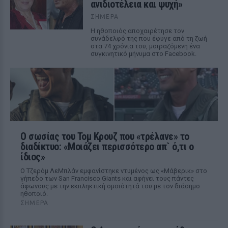
ανιδιοτέλεια και ψυχή»
ΣΉΜΕΡΑ
Η ηθοποιός αποχαιρέτησε τον
συνάδελφό της που έφυγε από τη ζωή
στα 74 χρόνια του, μοιραζόμενη ένα
συγκινητικό μήνυμα στο Facebook.
Ο σωσίας του Τομ Κρουζ που «τρέλανε» το
διαδίκτυο: «Μοιάζει περισσότερο απ` ό,τι ο
ίδιος»
Ο Τζερόμ ΛεΜπλάν εμφανίστηκε ντυμένος ως «Μάβερικ» στο
γήπεδο των San Francisco Giants και αφήνει τους πάντες
άφωνους με την εκπληκτική ομοιότητά του με τον διάσημο
ηθοποιό.
ΣΉΜΕΡΑ