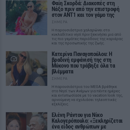
Φαίη Σκορδά: Διακοπές στη
Νάξο πριν από την επιστροφή
στον ΑΝΤ1 και τον γάμο της
ΣΉΜΕΡΑ
Η παρουσιάστρια χαλαρώνει στο
κυκλαδίτικο νησί πριν ξεκινήσει μια από
τις πιο γεμάτες περιόδους της καριέρας
και της προσωπικής της ζωής.
Κατερίνα Παναγοπούλου: Η
βραδινή εμφάνισή της στη
Μύκονο που τράβηξε όλα τα
βλέμματα
ΣΉΜΕΡΑ
Η παρουσιάστρια του MEGA βρέθηκε
στο Νησί των Ανέμων για πέντε ημέρες
και εντυπωσίασε με το vacation look της,
αρνούμενη να σχολιάσει τηλεοπτικές
εξελίξεις.
Ελένη Ράντου για Νίκο
Καλογερόπουλο: «Ξεκληρίζεται
ένα είδος ανθρώπων με