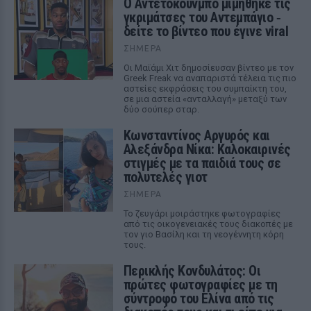
Ο Αντετοκούνμπο μιμήθηκε τις
γκριμάτσες του Αντεμπάγιο ‑
δείτε το βίντεο που έγινε viral
ΣΉΜΕΡΑ
Οι Μαϊάμι Χιτ δημοσίευσαν βίντεο με τον
Greek Freak να αναπαριστά τέλεια τις πιο
αστείες εκφράσεις του συμπαίκτη του,
σε μια αστεία «ανταλλαγή» μεταξύ των
δύο σούπερ σταρ.
Κωνσταντίνος Αργυρός και
Αλεξάνδρα Νίκα: Καλοκαιρινές
στιγμές με τα παιδιά τους σε
πολυτελές γιοτ
ΣΉΜΕΡΑ
Το ζευγάρι μοιράστηκε φωτογραφίες
από τις οικογενειακές τους διακοπές με
τον γιο Βασίλη και τη νεογέννητη κόρη
τους.
Περικλής Κονδυλάτος: Οι
πρώτες φωτογραφίες με τη
σύντροφό του Ελίνα από τις