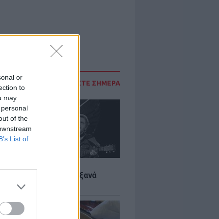
sonal or
ΔΙΑΒΑΣΤΕ ΣΗΜΕΡΑ
ection to
ou may
 personal
out of the
 downstream
B’s List of
LTURE
it wonders που έγιναν ξανά
οι από… ατύχημα