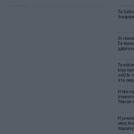
ΔΙΑΦΗΜΙΣΗ
Τα ζώδια
διαφορ
Οι «λευ
Σε ποιε
χρήση κ
Το κόλπ
λίγο πρι
ταξίδι 
στο αερ
Η νέα σχ
συγκατοί
Theron 
Η γυναί
νέος Αϊν
παραλίγο