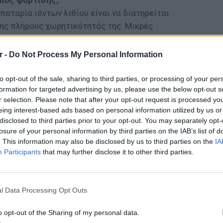
όπος φόρτισης;
παταρία ιόντων λιθίου είναι να διατηρείται
της πλήρους χωρητικότητάς της. Μικρές
ης ημέρας επιτρέπουν στα ιόντα να
ν αρκετή ισχύ. ¶ρα, πολλές μικρές φορτίσεις
r -
Do Not Process My Personal Information
 τη διάρκεια της ημέρας. Δεν ακούγεται
ερος τρόπος για να εξασφαλίσετε τη
to opt-out of the sale, sharing to third parties, or processing of your per
formation for targeted advertising by us, please use the below opt-out s
.
r selection. Please note that after your opt-out request is processed y
eing interest-based ads based on personal information utilized by us or
ΔΙΑΦΗΜΙΣΗ
disclosed to third parties prior to your opt-out. You may separately opt-
losure of your personal information by third parties on the IAB’s list of
. This information may also be disclosed by us to third parties on the
IA
Participants
that may further disclose it to other third parties.
POP CU
5 one-h
διάσημ
l Data Processing Opt Outs
o opt-out of the Sharing of my personal data.