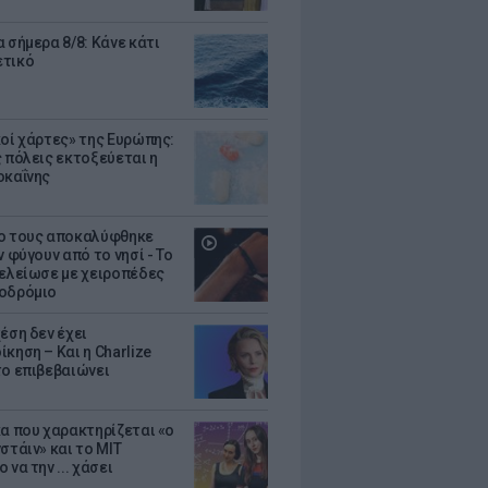
 σήμερα 8/8: Κάνε κάτι
ετικό
κοί χάρτες» της Ευρώπης:
ς πόλεις εκτοξεύεται η
οκαΐνης
ο τους αποκαλύφθηκε
ν φύγουν από το νησί - Το
τελείωσε με χειροπέδες
οδρόμιο
έση δεν έχει
κηση – Και η Charlize
το επιβεβαιώνει
κα που χαρακτηρίζεται «ο
στάιν» και το MIT
 να την ... χάσει