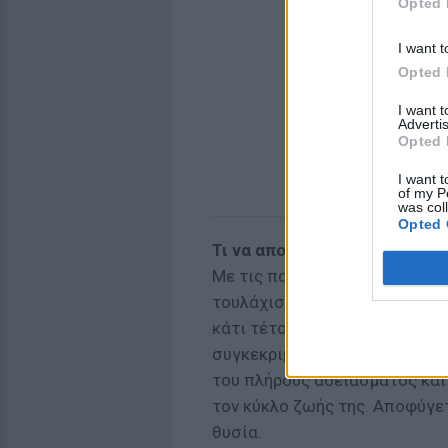
Opted 
I want t
Opted 
I want 
Advertis
Opted 
I want t
of my P
was col
Opted 
Τι να αποφεύγω
Με τις παλιές μπαταρίες, η 
τουλάχιστον, βοηθούσαν τη μ
κάτι τέτοιο δεν ισχύει. Για τη
συγκεκριμένο κύκλο φορτίσεω
του πλήρους αδειάσματος και
τον κύκλο ζωής της. Αποφύγε
θυσία.