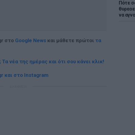
Πότε σ
θυρεοε
να αγν
gr στο
Google News
και μάθετε πρώτοι
τα
; Τα νέα της ημέρας και ότι σου κάνει κλικ!
r και στο Instagram
ΔΙΑΦΗΜΙΣΗ