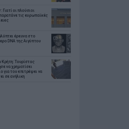
r: Γιατί οι πλούσιοι
 παρατάνε τις ευρωπαϊκές
ειες
αλύπτει έρευνα στο
ερο DNA της Αιγύπτου
ν Κρήτη: Τουρίστας
ησε να χρηματίσει
ο για του επιτρέψει να
ει σε ανήλικη