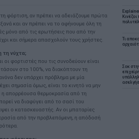
Explaine
τη φόρτιση, αν πρέπει να αδειάζουμε πρώτα
Κινέζοι
πολυτέλ
 ξανά και αν πρέπει να το αφήνουμε όλη τη
κές μόνο από τις ερωτήσεις που από την
Τι αποκ
έχρι και σήμερα απασχολούν τους χρήστες.
αρχαιότ
 τη νύχτα;
αι οι φορτιστές που τις συνοδεύουν είναι
Σοκ στη
φτάσουν στο 100%, να διακόπτουν τη
επιχείρ
ανόνα δεν υπάρχει πρόβλημα με μία
υπάλληλ
ασελγήσ
χει σημασία όμως, είναι το κινητό να μην
ε η απορρέουσα θερμοκρασία από τη
πορεί να διαφύγει από το σασί του
ψει ο κατασκευαστής. Αν οι μπαταρίες
κρασία από την προβλεπόμενη, η απόδοσή
ρότερα.