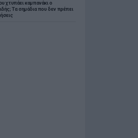
ου χτυπάει καμπανάκι ο
ιδής; Τα σημάδια που δεν πρέπει
οήσεις