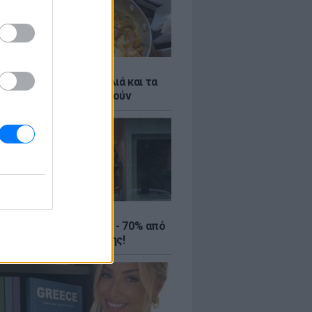
ό γιαούρτι: Μία κουταλιά και τα
led eggs θα απογειωθούν
ΤΕ
ιρινές εκπτώσεις έως - 70% από
αλύτερα eshops ένδυσης!