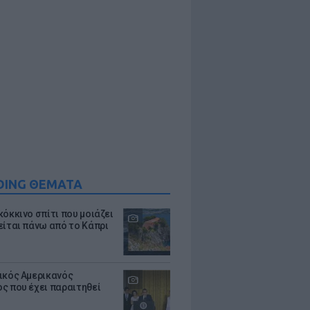
DING ΘΕΜΑΤΑ
κόκκινο σπίτι που μοιάζει
είται πάνω από το Κάπρι
ικός Αμερικανός
ς που έχει παραιτηθεί