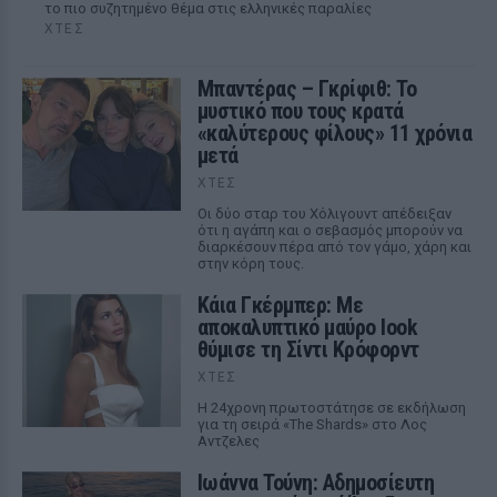
το πιο συζητημένο θέμα στις ελληνικές παραλίες
ΧΤΕΣ
Μπαντέρας – Γκρίφιθ: Το
μυστικό που τους κρατά
«καλύτερους φίλους» 11 χρόνια
μετά
ΧΤΕΣ
Οι δύο σταρ του Χόλιγουντ απέδειξαν
ότι η αγάπη και ο σεβασμός μπορούν να
διαρκέσουν πέρα από τον γάμο, χάρη και
στην κόρη τους.
Κάια Γκέρμπερ: Με
αποκαλυπτικό μαύρο look
θύμισε τη Σίντι Κρόφορντ
ΧΤΕΣ
Η 24χρονη πρωτοστάτησε σε εκδήλωση
για τη σειρά «The Shards» στο Λος
Αντζελες
Ιωάννα Τούνη: Αδημοσίευτη