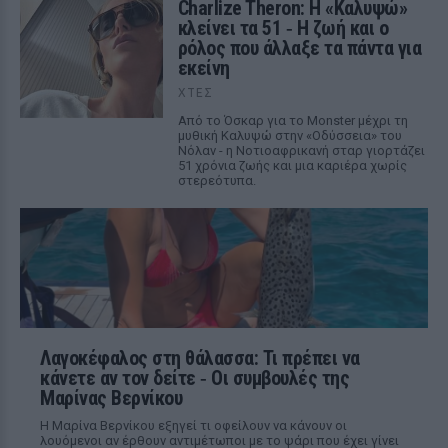
Charlize Theron: Η «Καλυψώ»
κλείνει τα 51 ‑ H ζωή και ο
ρόλος που άλλαξε τα πάντα για
εκείνη
ΧΤΕΣ
Από το Όσκαρ για το Monster μέχρι τη
μυθική Καλυψώ στην «Οδύσσεια» του
Νόλαν - η Νοτιοαφρικανή σταρ γιορτάζει
51 χρόνια ζωής και μια καριέρα χωρίς
στερεότυπα.
Λαγοκέφαλος στη θάλασσα: Τι πρέπει να
κάνετε αν τον δείτε ‑ Οι συμβουλές της
Μαρίνας Βερνίκου
Η Μαρίνα Βερνίκου εξηγεί τι οφείλουν να κάνουν οι
λουόμενοι αν έρθουν αντιμέτωποι με το ψάρι που έχει γίνει