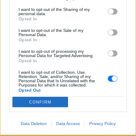
Η Ελένη Βουλγαράκη ξεσπά για
I want to opt-out of the Sharing of my
τις φήμες χωρισμού με τον
personal data.
Ιωαννίδη: «Διασταυρώστε
Opted In
καμία πληροφορία πριν
εκτοξεύσετε τη βλακεία σας»
I want to opt-out of the Sale of my
Personal Data.
ΧΤΕΣ
Opted In
Η παραγωγός ραδιοφώνου ανάρτησε
story στο Instagram για να διαψεύσει όσα
I want to opt-out of processing my
κυκλοφορούν για την ερωτική της ζωή
Personal Data for Targeted Advertising.
Opted In
I want to opt-out of Collection, Use,
Retention, Sale, and/or Sharing of my
Personal Data that Is Unrelated with the
Purposes for which it was collected.
Opted Out
CONFIRM
Το μαροκινό χωριό που έγινε Τροία για τον
Nolan, Yunkai για το Game of Thrones και
σκηνικό για το βίντεο κλιπ ... της Βανδή
Data Deletion
Data Access
Privacy Policy
Από το «Lawrence of Arabia» και το Game of Thrones μέχρι
την «Οδύσσεια» του Christopher Nolan, το οχυρωμένο χωριό
Αΐτ Μπεν Χαντού έχει φιλοξενήσει πάνω από έξι δεκαετίες