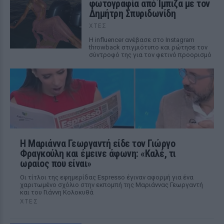
φωτογραφία από Ίμπιζα με τον
Δημήτρη Σπυριδωνίδη
ΧΤΕΣ
Η influencer ανέβασε στο Instagram
throwback στιγμιότυπο και ρώτησε τον
σύντροφό της για τον φετινό προορισμό
Η Μαριάννα Γεωργαντή είδε τον Γιώργο
Φραγκούλη και έμεινε άφωνη: «Καλέ, τι
ωραίος που είναι»
Οι τίτλοι της εφημερίδας Espresso έγιναν αφορμή για ένα
χαριτωμένο σχόλιο στην εκπομπή της Μαριάννας Γεωργαντή
και του Γιάννη Κολοκυθά
ΧΤΕΣ