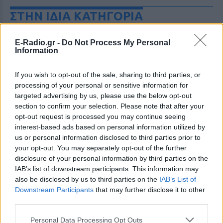
ΣΤΗΝ ΙΔΙΑ ΚΑΤΗΓΟΡΙΑ
Χρήστος Δάντης: «Συνάδελφοι
E-Radio.gr -
Do Not Process My Personal
προσπαθούν να ξεχάσουν ότι
Information
έγραψα το """"My Number
One""""»
If you wish to opt-out of the sale, sharing to third parties, or
ΧΤΕΣ
processing of your personal or sensitive information for
Ο συνθέτης μίλησε ανοιχτά για την
targeted advertising by us, please use the below opt-out
αχαριστία που βιώνει στον χώρο της
section to confirm your selection. Please note that after your
μουσικής, 22 χρόνια μετά τη νίκη της
opt-out request is processed you may continue seeing
Ελλάδας στη Eurovision.
interest-based ads based on personal information utilized by
Νεαρός στο λιμάνι του Πειραιά:
us or personal information disclosed to third parties prior to
«Πάω διακοπές έναν μήνα» ‑ Η
your opt-out. You may separately opt-out of the further
απίθανη ατάκα στην κάμερα του
disclosure of your personal information by third parties on the
MEGA
IAB’s list of downstream participants. This information may
ΧΤΕΣ
also be disclosed by us to third parties on the
IAB’s List of
Downstream Participants
that may further disclose it to other
Η κάμερα της εκπομπής «Κοινωνία Ώρα
MEGA» κατέγραψε τη διασκεδαστική
third parties.
στιγμή από το λιμάνι του Πειραιά, την
Παρασκευή 7 Αυγούστου.
Personal Data Processing Opt Outs