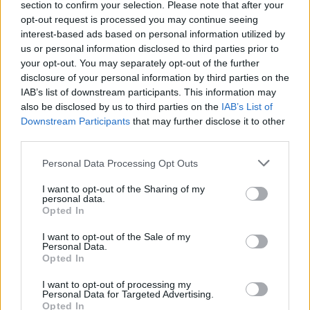
section to confirm your selection. Please note that after your
opt-out request is processed you may continue seeing
interest-based ads based on personal information utilized by
us or personal information disclosed to third parties prior to
ΔΕΙΤΕ ΕΠΙΣΗΣ
your opt-out. You may separately opt-out of the further
disclosure of your personal information by third parties on the
ΣΤΗΝ ΙΔΙΑ ΚΑΤΗΓΟΡΙΑ
IAB’s list of downstream participants. This information may
also be disclosed by us to third parties on the
IAB’s List of
Βάλια Χατζηθεοδώρου: Μπικίνι
Downstream Participants
that may further disclose it to other
και βραδινές έξοδοι στη
third parties.
Μύκονο – Οι φωτογραφίες της
Personal Data Processing Opt Outs
ΣΉΜΕΡΑ
Η παρουσιάστρια μοιράστηκε στο
I want to opt-out of the Sharing of my
Instagram σειρά στιγμιότυπων από τις
personal data.
καλοκαιρινές της διακοπές στο «νησί
Opted In
των ανέμων».
I want to opt-out of the Sale of my
Η Γαρυφαλλιά Καληφώνη στην
Personal Data.
Πάρο με μαύρο μπικίνι ‑ δείτε
Opted In
τις πόζες της
I want to opt-out of processing my
ΣΉΜΕΡΑ
Personal Data for Targeted Advertising.
Opted In
Το μοντέλο μοιράστηκε φωτογραφίες