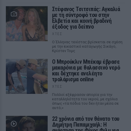
Στέφανος Τσιτσιπάς: Αγκαλιά
με τη σύντροφό του στην
Ελβετία και κοινή βραδινή
έξοδος για δείπνο
ΧΤΕΣ
Ο Έλληνας τενίστας βρίσκεται σε σχέση
με την εικαστικό καταγωγής Σικάγο,
Κρίστεν Τομς
Ο Μπρούκλιν Μπέκαμ έβρασε
μακαρόνια με θαλασσινό νερό
και δέχτηκε ανελέητο
τρολάρισμα online
ΧΤΕΣ
Πολλοί εξέφρασαν απορία για την
καταλληλότητα του νερού, με σχόλια
όπως «τα πόδια του δεν ήταν μέσα σε
αυτό;»
22 χρόνια από τον θάνατο του
Δημήτρη Παπαμιχαήλ: Η
ανάρτηση της Φίνος Φιλμ για