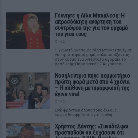
Γέννησε η Λίλα Μπακλέση: Η
απροσδόκητη ανάρτηση του
συντρόφου της για τον ερχομό
του γιου τους
ΧΤΕΣ
Η γνωστή ηθοποιός Λίλα Μπακλέση έγινε
για πρώτη φορά μαμά, καλωσορίζοντας
στον κόσμο ένα υγιέστατο αγοράκι το
βράδυ της Παρασκευής 7 Αυγούστου.
Νοσηλεύτρια πήγε κομμωτήριο
πρώτη φορά μετά από 4 χρόνια
– Η απίθανη μεταμόρφωσή της
έγινε viral
ΧΤΕΣ
Ενώ φρόντιζε όλους τους άλλους...
κανείς δεν φρόντισε για εκείνη
Χρήστος Δάντης: «Συνάδελφοι
προσπαθούν να ξεχάσουν ότι