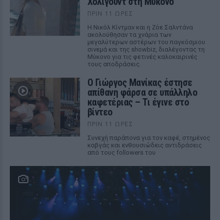
Χόλιγουντ στη Μύκονο
ΠΡΙΝ 11 ΏΡΕΣ
Η Νικόλ Κίντμαν και η Ζόε Σαλντάνα
ακολούθησαν τα χνάρια των
μεγαλύτερων αστέρων του παγκόσμιου
σινεμά και της showbiz, διαλέγοντας τη
Μύκονο για τις φετινές καλοκαιρινές
τους αποδράσεις.
Ο Γιώργος Μανίκας έστησε
απίθανη φάρσα σε υπάλληλο
καφετέριας – Τι έγινε στο
βίντεο
ΠΡΙΝ 11 ΏΡΕΣ
Συνεχή παράπονα για τον καφέ, στημένος
καβγάς και ενθουσιώδεις αντιδράσεις
από τους followers του