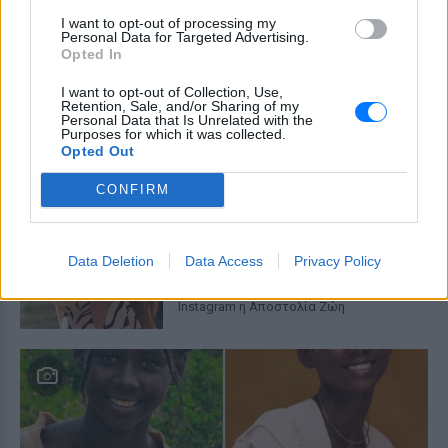
μαγιό της στα υπέροχα νερά της Πάρου
I want to opt-out of processing my
Γιώργος Λιάγκας και Μαρία
Personal Data for Targeted Advertising.
Opted In
Αντωνά: Καλοκαιρινές
διακοπές στη Μύκονο με φόντο
I want to opt-out of Collection, Use,
το Αιγαίο
Retention, Sale, and/or Sharing of my
Personal Data that Is Unrelated with the
ΠΡΙΝ 11 ΏΡΕΣ
Purposes for which it was collected.
Opted Out
Το ζευγάρι απολαμβάνει τις
καλοκαιρινές στιγμές πριν επιστρέψει
στις υποχρεώσεις της Αθήνας
CONFIRM
Η Αποστολία Ζώη σε παραλία:
«Χαρούμενη, γεμάτη αλμύρα»
Data Deletion
Data Access
Privacy Policy
ΠΡΙΝ 11 ΏΡΕΣ
Οι φωτογραφίες που ανάρτησε στο
Instagram η Αποστολία Ζώη