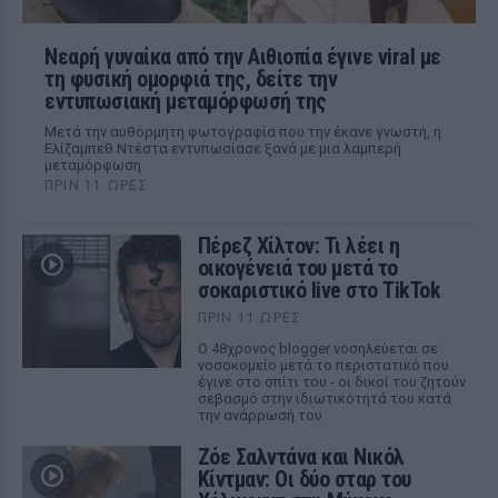
Νεαρή γυναίκα από την Αιθιοπία έγινε viral με
τη φυσική ομορφιά της, δείτε την
εντυπωσιακή μεταμόρφωσή της
Μετά την αυθόρμητη φωτογραφία που την έκανε γνωστή, η
Ελίζαμπεθ Ντέστα εντυπωσίασε ξανά με μια λαμπερή
μεταμόρφωση
ΠΡΙΝ 11 ΏΡΕΣ
Πέρεζ Χίλτον: Τι λέει η
οικογένειά του μετά το
σοκαριστικό live στο TikTok
ΠΡΙΝ 11 ΏΡΕΣ
Ο 48χρονος blogger νοσηλεύεται σε
νοσοκομείο μετά το περιστατικό που
έγινε στο σπίτι του - οι δικοί του ζητούν
σεβασμό στην ιδιωτικότητά του κατά
την ανάρρωσή του
Ζόε Σαλντάνα και Νικόλ
Κίντμαν: Οι δύο σταρ του