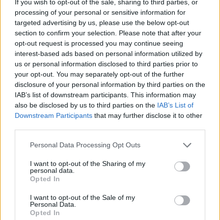
If you wish to opt-out of the sale, sharing to third parties, or
processing of your personal or sensitive information for
targeted advertising by us, please use the below opt-out
section to confirm your selection. Please note that after your
opt-out request is processed you may continue seeing
interest-based ads based on personal information utilized by
us or personal information disclosed to third parties prior to
your opt-out. You may separately opt-out of the further
disclosure of your personal information by third parties on the
IAB’s list of downstream participants. This information may
ΔΕΙΤΕ ΕΠΙΣΗΣ
also be disclosed by us to third parties on the
IAB’s List of
Downstream Participants
that may further disclose it to other
ΣΤΗΝ ΙΔΙΑ ΚΑΤΗΓΟΡΙΑ
third parties.
Personal Data Processing Opt Outs
Γαρυφαλλιά Καληφώνη:
Διακοπές σε Κουφονήσια και
I want to opt-out of the Sharing of my
Πάρο, χωρίς τον Χρήστο
personal data.
Μάστορα – Δείτε τις
Opted In
φωτογραφίες
I want to opt-out of the Sale of my
ΠΡΙΝ 11 ΏΡΕΣ
Personal Data.
Opted In
Στις εικόνες που ανέβασε ποζάρει με το