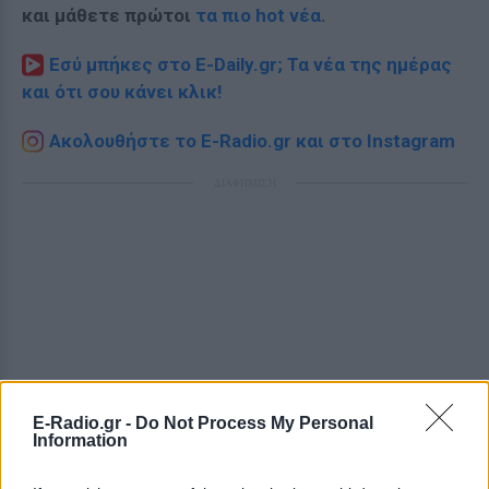
και μάθετε πρώτοι
τα πιο hot νέα
.
Εσύ μπήκες στο E-Daily.gr; Τα νέα της ημέρας
και ότι σου κάνει κλικ!
Ακολουθήστε το E-Radio.gr και στο Instagram
ΔΙΑΦΗΜΙΣΗ
E-Radio.gr -
Do Not Process My Personal
Information