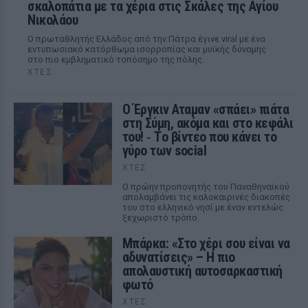
σκαλοπάτια με τα χέρια στις Σκάλες της Αγίου
Νικολάου
Ο πρωταθλητής Ελλάδος από την Πάτρα έγινε viral με ένα
εντυπωσιακό κατόρθωμα ισορροπίας και μυϊκής δύναμης
στο πιο εμβληματικό τοπόσημο της πόλης.
ΧΤΕΣ
Ο Έργκιν Αταμαν «σπάει» πιάτα
στη Σύμη, ακόμα και στο κεφάλι
του! ‑ Tο βίντεο που κάνει το
γύρο των social
ΧΤΕΣ
Ο πρώην προπονητής του Παναθηναϊκού
απολαμβάνει τις καλοκαιρινές διακοπές
του στο ελληνικό νησί με έναν εντελώς
ξεχωριστό τρόπο.
Μπάρκα: «Στο χέρι σου είναι να
αδυνατίσεις» – Η πιο
απολαυστική αυτοσαρκαστική
φωτό
ΧΤΕΣ