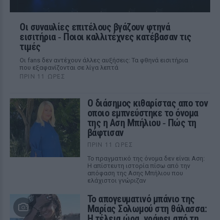
Οι συναυλίες επιτέλους βγάζουν φτηνά
εισιτήρια ‑ Ποιοι καλλιτέχνες κατέβασαν τις
τιμές
Οι fans δεν αντέχουν άλλες αυξήσεις: Τα φθηνά εισιτήρια
που εξαφανίζονται σε λίγα λεπτά
ΠΡΙΝ 11 ΏΡΕΣ
Ο διάσημος κιθαρίστας απο τον
οποιο εμπνεύστηκε το όνομα
της η Αση Μπήλιου ‑ Πώς τη
βάφτισαν
ΠΡΙΝ 11 ΏΡΕΣ
Το πραγματικό της όνομα δεν είναι Αση:
Η απίστευτη ιστορία πίσω από την
απόφαση της Ασης Μπήλιου που
ελάχιστοι γνώριζαν
Το απογευματινό μπάνιο της
Μαρίας Σολωμού στη θάλασσα:
Η τέλεια ώρα, γράφει από τη