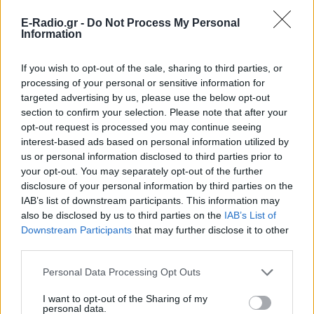
E-Radio.gr -
Do Not Process My Personal
Information
If you wish to opt-out of the sale, sharing to third parties, or
Ακολουθήστε το E-Radio.gr στο
Google News
processing of your personal or sensitive information for
και μάθετε πρώτοι
τα πιο hot νέα
.
targeted advertising by us, please use the below opt-out
section to confirm your selection. Please note that after your
Εσύ μπήκες στο E-Daily.gr; Τα νέα της ημέρας
opt-out request is processed you may continue seeing
και ότι σου κάνει κλικ!
interest-based ads based on personal information utilized by
us or personal information disclosed to third parties prior to
Ακολουθήστε το E-Radio.gr και στο Instagram
your opt-out. You may separately opt-out of the further
disclosure of your personal information by third parties on the
ΔΙΑΦΗΜΙΣΗ
IAB’s list of downstream participants. This information may
also be disclosed by us to third parties on the
IAB’s List of
Downstream Participants
that may further disclose it to other
third parties.
Personal Data Processing Opt Outs
I want to opt-out of the Sharing of my
personal data.