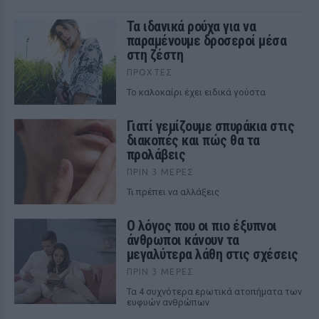
Τα ιδανικά ρούχα για να
παραμένουμε δροσεροί μέσα
στη ζέστη
ΠΡΟΧΤΈΣ
To καλοκαίρι έχει ειδικά γούστα
Γιατί γεμίζουμε σπυράκια στις
διακοπές και πώς θα τα
προλάβεις
ΠΡΙΝ 3 ΜΈΡΕΣ
Τι πρέπει να αλλάξεις
Ο λόγος που οι πιο έξυπνοι
άνθρωποι κάνουν τα
μεγαλύτερα λάθη στις σχέσεις
ΠΡΙΝ 3 ΜΈΡΕΣ
Τα 4 συχνότερα ερωτικά ατοπήματα των
ευφυών ανθρώπων