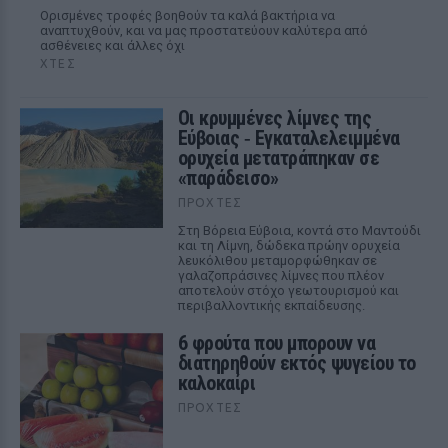
Ορισμένες τροφές βοηθούν τα καλά βακτήρια να
αναπτυχθούν, και να μας προστατεύουν καλύτερα από
ασθένειες και άλλες όχι
ΧΤΕΣ
Οι κρυμμένες λίμνες της
Εύβοιας ‑ Εγκαταλελειμμένα
ορυχεία μετατράπηκαν σε
«παράδεισο»
ΠΡΟΧΤΈΣ
Στη Βόρεια Εύβοια, κοντά στο Μαντούδι
και τη Λίμνη, δώδεκα πρώην ορυχεία
λευκόλιθου μεταμορφώθηκαν σε
γαλαζοπράσινες λίμνες που πλέον
αποτελούν στόχο γεωτουρισμού και
περιβαλλοντικής εκπαίδευσης.
6 φρούτα που μπορουν να
διατηρηθούν εκτός ψυγείου το
καλοκαίρι
ΠΡΟΧΤΈΣ