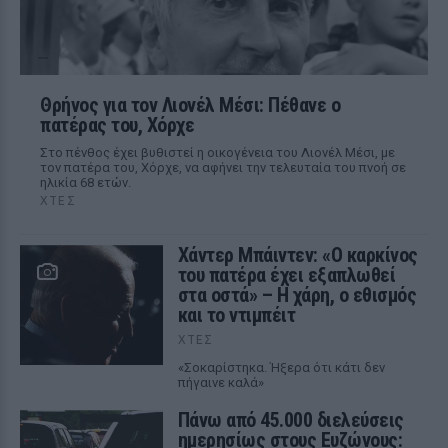
Θρήνος για τον Λιονέλ Μέσι: Πέθανε ο
πατέρας του, Χόρχε
Στο πένθος έχει βυθιστεί η οικογένεια του Λιονέλ Μέσι, με
τον πατέρα του, Χόρχε, να αφήνει την τελευταία του πνοή σε
ηλικία 68 ετών.
ΧΤΕΣ
Χάντερ Μπάιντεν: «Ο καρκίνος
του πατέρα έχει εξαπλωθεί
στα οστά» – Η χάρη, ο εθισμός
και το ντιμπέιτ
ΧΤΕΣ
«Σοκαρίστηκα. Ήξερα ότι κάτι δεν
πήγαινε καλά»
Πάνω από 45.000 διελεύσεις
ημερησίως στους Ευζώνους: