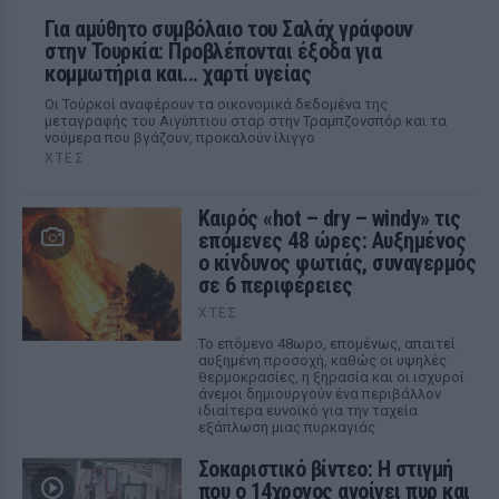
Για αμύθητο συμβόλαιο του Σαλάχ γράφουν
στην Τουρκία: Προβλέπονται έξοδα για
κομμωτήρια και... χαρτί υγείας
Οι Τούρκοί αναφέρουν τα οικονομικά δεδομένα της
μεταγραφής του Αιγύπτιου σταρ στην Τραμπζονσπόρ και τα
νούμερα που βγάζουν, προκαλούν ίλιγγο
ΧΤΕΣ
Καιρός «hot – dry – windy» τις
επόμενες 48 ώρες: Αυξημένος
ο κίνδυνος φωτιάς, συναγερμός
σε 6 περιφέρειες
ΧΤΕΣ
Το επόμενο 48ωρο, επομένως, απαιτεί
αυξημένη προσοχή, καθώς οι υψηλές
θερμοκρασίες, η ξηρασία και οι ισχυροί
άνεμοι δημιουργούν ένα περιβάλλον
ιδιαίτερα ευνοϊκό για την ταχεία
εξάπλωση μιας πυρκαγιάς
Σοκαριστικό βίντεο: Η στιγμή
που ο 14χρονος ανοίγει πυρ και