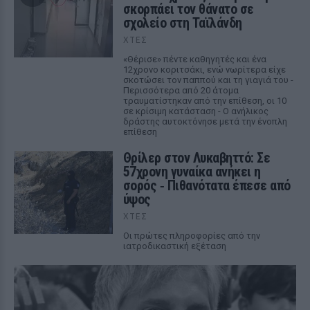
σκορπάει τον θάνατο σε
σχολείο στη Ταϊλάνδη
ΧΤΕΣ
«Θέρισε» πέντε καθηγητές και ένα
12χρονο κοριτσάκι, ενώ νωρίτερα είχε
σκοτώσει τον παππού και τη γιαγιά του -
Περισσότερα από 20 άτομα
τραυματίστηκαν από την επίθεση, οι 10
σε κρίσιμη κατάσταση - Ο ανήλικος
δράστης αυτοκτόνησε μετά την ένοπλη
επίθεση
Θρίλερ στον Λυκαβηττό: Σε
57χρονη γυναίκα ανήκει η
σορός ‑ Πιθανότατα έπεσε από
ύψος
ΧΤΕΣ
Οι πρώτες πληροφορίες από την
ιατροδικαστική εξέταση