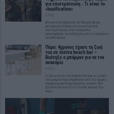
για επιστράτευση ‑ Τι είναι το
«busification»
ΧΤΕΣ
Βίντεο που φέρεται να δείχνει βίαιη
μεταφορά άνδρα για στρατιωτική
επιστράτευση στην Ουκρανία
επαναφέρει τη συζήτηση για το λεγόμενο
«busification».
Πάρο: 4χρονος έχασε τη ζωή
του σε πισίνα beach bar –
Βούτηξε ο μπάρμαν για να τον
ανασύρει
ΧΤΕΣ
Ο ιδιοκτήτης του beach bar και οι γονείς
του μικρού προσήχθησαν από τις αρχές -
σύμφωνα με πληροφορίες, κανείς δεν
βρισκόταν κοντά στο παιδί εκείνη την
ώρα