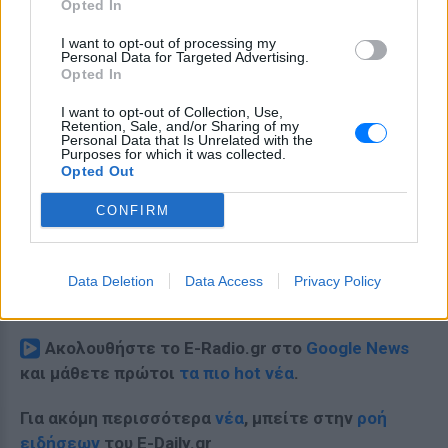
Opted In
I want to opt-out of processing my
Personal Data for Targeted Advertising.
Opted In
I want to opt-out of Collection, Use,
Retention, Sale, and/or Sharing of my
Personal Data that Is Unrelated with the
Purposes for which it was collected.
Opted Out
CONFIRM
Data Deletion
Data Access
Privacy Policy
Ακολουθήστε το E-Radio.gr στο
Google News
και μάθετε πρώτοι
τα πιο hot νέα
.
Για ακόμη περισσότερα
νέα
, μπείτε στην
ροή
ειδήσεων
του E-Daily.gr