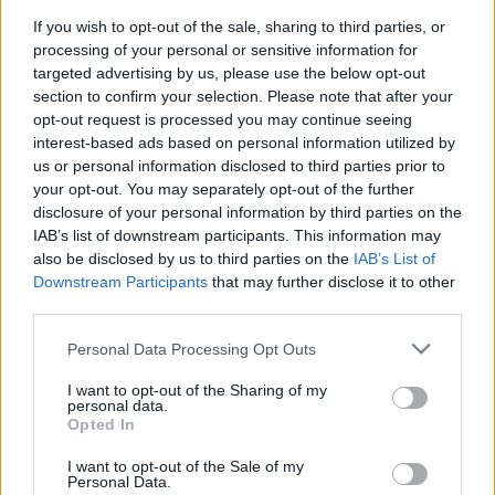
μερική εξασθένηση των φαινομένων.
If you wish to opt-out of the sale, sharing to third parties, or
Ο ισχυρός παγετός που θα πλήξει τη χώρα θα
processing of your personal or sensitive information for
targeted advertising by us, please use the below opt-out
συνεχιστεί και την Τετάρτη στην κεντρική και τη
section to confirm your selection. Please note that after your
βόρεια Ελλάδα, με τους ανέμους να πνέουν έως 8
opt-out request is processed you may continue seeing
μποφόρ και τη θερμοκρασία να υποχωρεί έως και
interest-based ads based on personal information utilized by
15 βαθμούς Κελσίου. Ενδεικτικά, στην Αθήνα
us or personal information disclosed to third parties prior to
your opt-out. You may separately opt-out of the further
αναμένεται η μέγιστη θερμοκρασία να φτάσει τους
disclosure of your personal information by third parties on the
3 βαθμούς, ενώ στη Φλώρινα τους -5 βαθμούς
IAB’s list of downstream participants. This information may
Κελσίου.
also be disclosed by us to third parties on the
IAB’s List of
Downstream Participants
that may further disclose it to other
[ΠΗΓΗ]
third parties.
Personal Data Processing Opt Outs
ΔΙΑΦΗΜΙΣΗ
I want to opt-out of the Sharing of my
personal data.
Opted In
I want to opt-out of the Sale of my
Personal Data.