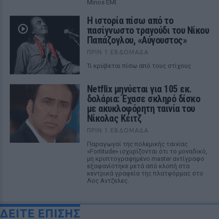
Minos EMI.
Η ιστορία πίσω από το
πασίγνωστο τραγούδι του Νίκου
Παπάζογλου, «Αύγουστος»
ΠΡΙΝ 1 ΕΒΔΟΜΆΔΑ
Τι κρύβεται πίσω από τους στίχους
Netflix μηνύεται για 105 εκ.
δολάρια: Έχασε σκληρό δίσκο
με ακυκλοφόρητη ταινία του
Νίκολας Κέιτζ
ΠΡΙΝ 1 ΕΒΔΟΜΆΔΑ
Παραγωγοί της πολεμικής ταινίας
«Fortitude» ισχυρίζονται ότι το μοναδικό,
μη κρυπτογραφημένο master αντίγραφο
εξαφανίστηκε μετά από κλοπή στα
κεντρικά γραφεία της πλατφόρμας στο
Λος Αντζελες.
ΔΕΙΤΕ ΕΠΙΣΗΣ