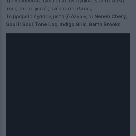
τραγουδούσαν, αλλά απλά ανοιγόκλειναν τα χείλη
τους και οι φωνές ανήκαν σε άλλους.
Το βραβείο έχασαν, μεταξύ άλλων, οι
Neneh Chery
,
Soul II Soul
,
Tone Loc
,
Indigo Girls
,
Garth Brooks
.