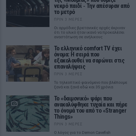
νεκρό παιδί ‑ Την απέσυραν από
το μετρό
ΠΡΙΝ 3 ΜΈΡΕΣ
Οι αρμόδιες βρετανικές αρχές έκριναν
ότι το υλικό ήταν ικανό να προκαλέσει
αναστάτωση σε ανήλικους
Το ελληνικό comfort TV έχει
όνομα: Η σειρά που
εξακολουθεί να σαρώνει στις
επαναλήψεις
ΠΡΙΝ 3 ΜΈΡΕΣ
Το τηλεοπτικό φαινόμενο που βλέπουμε
ξανά και ξανά εδώ και 35 χρόνια
Το «δαιμονικό» ψάρι που
ανακαλύφθηκε τυχαία και πήρε
το όνομά του από το «Stranger
Things»
ΠΡΙΝ 3 ΜΈΡΕΣ
Ο λόγος για το Demon Cavefish