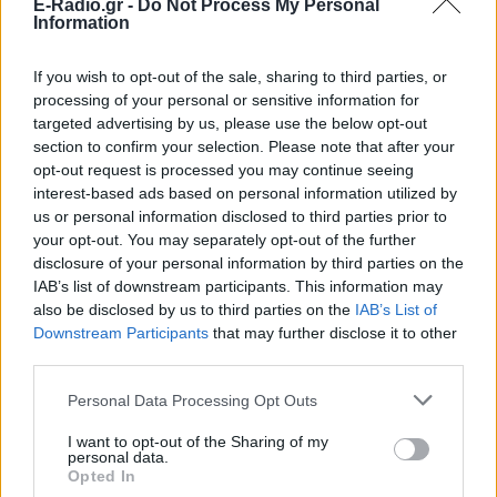
E-Radio.gr -
Do Not Process My Personal
Information
If you wish to opt-out of the sale, sharing to third parties, or
processing of your personal or sensitive information for
targeted advertising by us, please use the below opt-out
section to confirm your selection. Please note that after your
opt-out request is processed you may continue seeing
interest-based ads based on personal information utilized by
us or personal information disclosed to third parties prior to
your opt-out. You may separately opt-out of the further
disclosure of your personal information by third parties on the
Ακολουθήστε το E-Radio.gr στο
Google News
IAB’s list of downstream participants. This information may
και μάθετε πρώτοι
τα πιο hot νέα
.
also be disclosed by us to third parties on the
IAB’s List of
Downstream Participants
that may further disclose it to other
Εσύ μπήκες στο E-Daily.gr; Τα νέα της ημέρας
third parties.
και ότι σου κάνει κλικ!
Personal Data Processing Opt Outs
Ακολουθήστε το E-Radio.gr και στο Instagram
I want to opt-out of the Sharing of my
personal data.
ΔΙΑΦΗΜΙΣΗ
Opted In