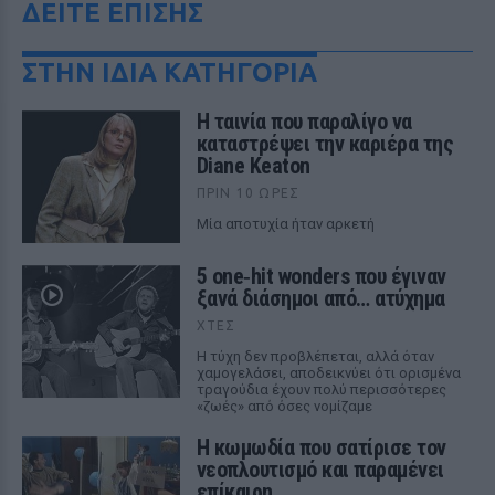
ΔΕΙΤΕ ΕΠΙΣΗΣ
ΣΤΗΝ ΙΔΙΑ ΚΑΤΗΓΟΡΙΑ
Η ταινία που παραλίγο να
καταστρέψει την καριέρα της
Diane Keaton
ΠΡΙΝ 10 ΏΡΕΣ
Μία αποτυχία ήταν αρκετή
5 one‑hit wonders που έγιναν
ξανά διάσημοι από… ατύχημα
ΧΤΕΣ
Η τύχη δεν προβλέπεται, αλλά όταν
χαμογελάσει, αποδεικνύει ότι ορισμένα
τραγούδια έχουν πολύ περισσότερες
«ζωές» από όσες νομίζαμε
Η κωμωδία που σατίρισε τον
νεοπλουτισμό και παραμένει
επίκαιρη