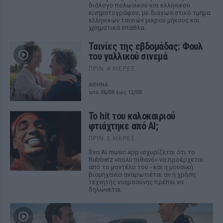
διάλογο πολωνικού και ελληνικού
κινηματογράφου, με διαγωνιστικό τμήμα
ελληνικών ταινιών μικρού μήκους και
χρηματικά έπαθλα.
Ταινίες της εβδομάδας: Φουλ
του γαλλικού σινεμά
ΠΡΙΝ 4 ΜΈΡΕΣ
ΑΘΗΝΑ
από 06/08 έως 12/08
Το hit του καλοκαιριού
φτιάχτηκε από AI;
ΠΡΙΝ 5 ΜΈΡΕΣ
Ένα AI music app ισχυρίζεται ότι το
Rubberz «πολύ πιθανό» να προέρχεται
από το μοντέλο του - και η μουσική
βιομηχανία αναρωτιέται αν η χρήση
τεχνητής νοημοσύνης πρέπει να
δηλώνεται.