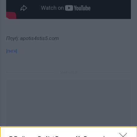
Πηγή: apotis4stis5.com
[ΠΗΓΗ]
ΔΙΑΦΗΜΙΣΗ