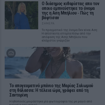
Ο διάσημος κιθαρίστας απο τον
οποιο εμπνεύστηκε το όνομα
της η Αση Μπήλιου ‑ Πώς τη
βάφτισαν
ΣΉΜΕΡΑ
Το πραγματικό της όνομα δεν είναι Αση:
Η απίστευτη ιστορία πίσω από την
απόφαση της Ασης Μπήλιου που
ελάχιστοι γνώριζαν
Το απογευματινό μπάνιο της Μαρίας Σολωμού
στη θάλασσα: Η τέλεια ώρα, γράφει από τη
Σαντορίνη
Η ηθοποιός μοιράστηκε μία φωτογραφία της με μαγιό από
παραλία του νησιού