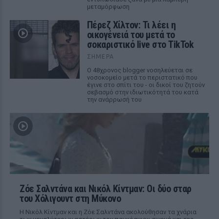
μεταμόρφωση
Πέρεζ Χίλτον: Τι λέει η
οικογένειά του μετά το
σοκαριστικό live στο TikTok
ΣΉΜΕΡΑ
Ο 48χρονος blogger νοσηλεύεται σε
νοσοκομείο μετά το περιστατικό που
έγινε στο σπίτι του - οι δικοί του ζητούν
σεβασμό στην ιδιωτικότητά του κατά
την ανάρρωσή του
Ζόε Σαλντάνα και Νικόλ Κίντμαν: Οι δύο σταρ
του Χόλιγουντ στη Μύκονο
Η Νικόλ Κίντμαν και η Ζόε Σαλντάνα ακολούθησαν τα χνάρια