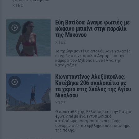
ΧΤΕΣ
Εύη Βατίδου: Αναψε φωτιές με
κόκκινο μπικίνι στην παραλία
της Μυκόνου
ΧΤΕΣ
Το πρώην μοντέλο απολάμβανε χαλαρές
στιγμές στην παραλία Αγράρι, με την
κάμερα του Mykonos Live TV να την
καταγράφει
Κωνσταντίνος Αλεξόπουλος:
Κατέβηκε 206 σκαλοπάτια με
τα χέρια στις Σκάλες της Αγίου
Νικολάου
ΧΤΕΣ
Ο πρωταθλητής Ελλάδος από την Πάτρα
έγινε viral με ένα εντυπωσιακό
κατόρθωμα ισορροπίας και μυϊκής
δύναμης στο πιο εμβληματικό τοπόσημο
της πόλης.