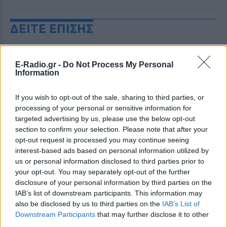
ΔΕΙΤΕ ΕΠΙΣΗΣ
ΣΤΗΝ ΙΔΙΑ ΚΑΤΗΓΟΡΙΑ
E-Radio.gr -
Do Not Process My Personal
Information
Βλαδίμηρος Κυριακίδης: «Ο
Θεός είναι δημιούργημα του
ανθρώπου ‑ δεν πιστεύω σε
If you wish to opt-out of the sale, sharing to third parties, or
αυτόν»
processing of your personal or sensitive information for
targeted advertising by us, please use the below opt-out
ΣΉΜΕΡΑ
section to confirm your selection. Please note that after your
Μιλώντας στο vidcast του Θανάση Λάλα,
opt-out request is processed you may continue seeing
ο γνωστός ηθοποιός Βλαδίμηρος
interest-based ads based on personal information utilized by
Κυριακίδης εξήγησε γιατί δεν πιστεύει
στον Θεό και τι τον γοητεύει στη
us or personal information disclosed to third parties prior to
φιλοσοφία γύρω από την ύπαρξή του.
your opt-out. You may separately opt-out of the further
disclosure of your personal information by third parties on the
Τους είδαν με δαχτυλίδι
IAB’s list of downstream participants. This information may
αρραβώνων στο Παρίσι ‑
Μήπως διάσημο ζευγάρι έκανε
also be disclosed by us to third parties on the
IAB’s List of
το επόμενο βήμα;
Downstream Participants
that may further disclose it to other
third parties.