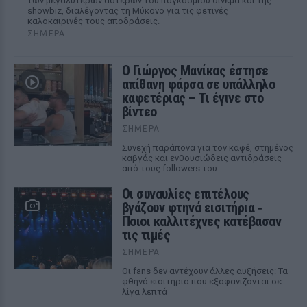
των μεγαλύτερων αστέρων του παγκόσμιου σινεμά και της
showbiz, διαλέγοντας τη Μύκονο για τις φετινές
καλοκαιρινές τους αποδράσεις.
ΣΉΜΕΡΑ
Ο Γιώργος Μανίκας έστησε
απίθανη φάρσα σε υπάλληλο
καφετέριας – Τι έγινε στο
βίντεο
ΣΉΜΕΡΑ
Συνεχή παράπονα για τον καφέ, στημένος
καβγάς και ενθουσιώδεις αντιδράσεις
από τους followers του
Οι συναυλίες επιτέλους
βγάζουν φτηνά εισιτήρια ‑
Ποιοι καλλιτέχνες κατέβασαν
τις τιμές
ΣΉΜΕΡΑ
Οι fans δεν αντέχουν άλλες αυξήσεις: Τα
φθηνά εισιτήρια που εξαφανίζονται σε
λίγα λεπτά