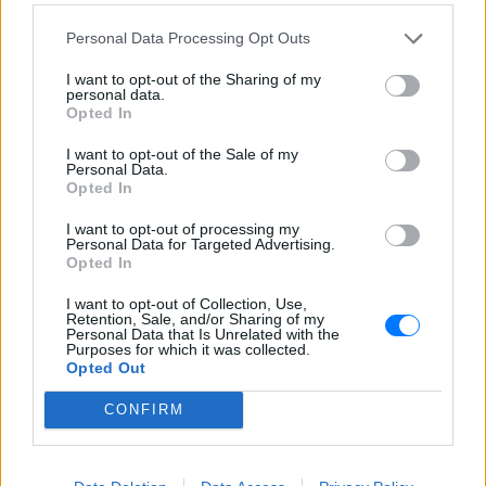
ΣΉΜΕΡΑ
Το ζευγάρι εντοπίστηκε στο Παρίσι με
Personal Data Processing Opt Outs
βέρες του γαλλικού οίκου Boucheron στο
αριστερό χέρι
I want to opt-out of the Sharing of my
personal data.
Γαρυφαλλιά Καληφώνη:
Opted In
Διακοπές σε Κουφονήσια και
Πάρο, χωρίς τον Χρήστο
I want to opt-out of the Sale of my
Μάστορα – Δείτε τις
Personal Data.
Opted In
φωτογραφίες
ΣΉΜΕΡΑ
I want to opt-out of processing my
Personal Data for Targeted Advertising.
Στις εικόνες που ανέβασε ποζάρει με το
Opted In
μαγιό της στα υπέροχα νερά της Πάρου
I want to opt-out of Collection, Use,
Retention, Sale, and/or Sharing of my
Personal Data that Is Unrelated with the
Purposes for which it was collected.
Opted Out
CONFIRM
Γιώργος Λιάγκας και Μαρία Αντωνά: