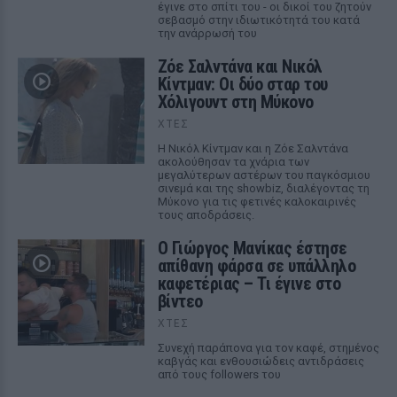
έγινε στο σπίτι του - οι δικοί του ζητούν
σεβασμό στην ιδιωτικότητά του κατά
την ανάρρωσή του
Ζόε Σαλντάνα και Νικόλ
Κίντμαν: Οι δύο σταρ του
Χόλιγουντ στη Μύκονο
ΧΤΕΣ
Η Νικόλ Κίντμαν και η Ζόε Σαλντάνα
ακολούθησαν τα χνάρια των
μεγαλύτερων αστέρων του παγκόσμιου
σινεμά και της showbiz, διαλέγοντας τη
Μύκονο για τις φετινές καλοκαιρινές
τους αποδράσεις.
Ο Γιώργος Μανίκας έστησε
απίθανη φάρσα σε υπάλληλο
καφετέριας – Τι έγινε στο
βίντεο
ΧΤΕΣ
Συνεχή παράπονα για τον καφέ, στημένος
καβγάς και ενθουσιώδεις αντιδράσεις
από τους followers του