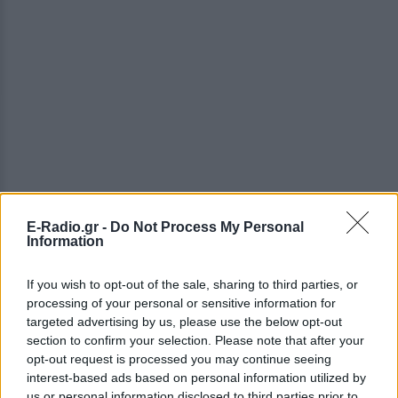
E-Radio.gr -
Do Not Process My Personal
Information
ΔΕΙΤΕ ΕΠΙΣΗΣ
If you wish to opt-out of the sale, sharing to third parties, or
processing of your personal or sensitive information for
targeted advertising by us, please use the below opt-out
ΣΤΗΝ ΙΔΙΑ ΚΑΤΗΓΟΡΙΑ
section to confirm your selection. Please note that after your
opt-out request is processed you may continue seeing
Πού εξαφανίστηκε η Dido; Η
interest-based ads based on personal information utilized by
τραγουδίστρια που πούλησε 40
us or personal information disclosed to third parties prior to