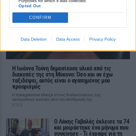
Purposes for which it was collected.
Η τραγουδίστρια περιέγραψε μέσα από
Opted Out
το Instagram μια εμπειρία που λέει πως
έζησε όταν ο γιος της νοσηλευόταν στο
νοσοκομείο της Αρτας.
CONFIRM
Data Deletion
Data Access
Privacy Policy
Η Ιωάννα Τούνη δημοσίευσε υλικό από τις
διακοπές της στη Μύκονο: Όσο και αν έχω
ταξιδέψει, αυτός είναι ο αγαπημένος μου
προορισμός
Η Instagrammer έδειξε στους διαδικτυακούς της
ακόλουθους εικόνες από την απόδρασή της
ΧΤΕΣ
Ο Λάκης Γαβαλάς έκλεισε τα 74
και μοιράστηκε ένα μήνυμα που
συγκίνησε ‑ Τι έγραψε για τη