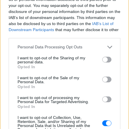
εκ. δίσκους άφησε τη δόξα και
your opt-out. You may separately opt-out of the further
άλλαξε ζωή
disclosure of your personal information by third parties on the
ΠΡΙΝ 5 ΏΡΕΣ
IAB’s list of downstream participants. This information may
also be disclosed by us to third parties on the
IAB’s List of
Με επιτυχίες όπως τα «Thank You»,
«White Flag» και τη θρυλική συνεργασία
Downstream Participants
that may further disclose it to other
της με τον Eminem στο «Stan», η Dido
third parties.
έγινε μία από τις μεγαλύτερες ποπ σταρ
των 00s
Personal Data Processing Opt Outs
Η πιο δύσκολη στιγμή στη ζωή
του Barack Obama δεν συνέβη
I want to opt-out of the Sharing of my
personal data.
στον Λευκό Οίκο
Opted In
ΠΡΙΝ 5 ΏΡΕΣ
I want to opt-out of the Sale of my
Η νύχτα που ο Barack και η Michelle
Personal Data.
Obama φοβήθηκαν για τη ζωή της κόρης
Opted In
τους
I want to opt-out of processing my
«Δεν θα το ξεχάσω όσο ζω»: Η
Personal Data for Targeted Advertising.
συγκλονιστική εξομολόγηση
Opted In
της Αγγελικής Ηλιάδη για τη
στιγμή που είδε τον Ιησού
I want to opt-out of Collection, Use,
Retention, Sale, and/or Sharing of my
ΧΤΕΣ
Personal Data that Is Unrelated with the