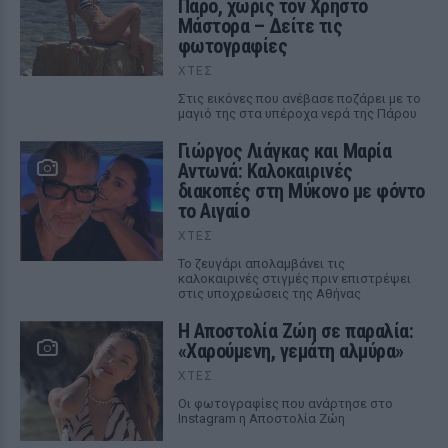
Πάρο, χωρίς τον Χρήστο
Μάστορα – Δείτε τις
φωτογραφίες
ΧΤΕΣ
Στις εικόνες που ανέβασε ποζάρει με το
μαγιό της στα υπέροχα νερά της Πάρου
Γιώργος Λιάγκας και Μαρία
Αντωνά: Καλοκαιρινές
διακοπές στη Μύκονο με φόντο
το Αιγαίο
ΧΤΕΣ
Το ζευγάρι απολαμβάνει τις
καλοκαιρινές στιγμές πριν επιστρέψει
στις υποχρεώσεις της Αθήνας
Η Αποστολία Ζώη σε παραλία:
«Χαρούμενη, γεμάτη αλμύρα»
ΧΤΕΣ
Οι φωτογραφίες που ανάρτησε στο
Instagram η Αποστολία Ζώη