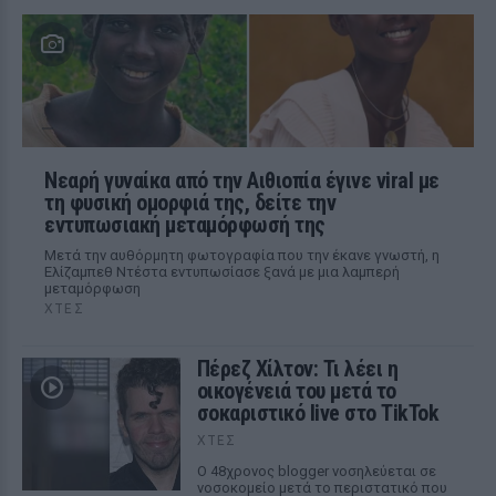
Νεαρή γυναίκα από την Αιθιοπία έγινε viral με
τη φυσική ομορφιά της, δείτε την
εντυπωσιακή μεταμόρφωσή της
Μετά την αυθόρμητη φωτογραφία που την έκανε γνωστή, η
Ελίζαμπεθ Ντέστα εντυπωσίασε ξανά με μια λαμπερή
μεταμόρφωση
ΧΤΕΣ
Πέρεζ Χίλτον: Τι λέει η
οικογένειά του μετά το
σοκαριστικό live στο TikTok
ΧΤΕΣ
Ο 48χρονος blogger νοσηλεύεται σε
νοσοκομείο μετά το περιστατικό που