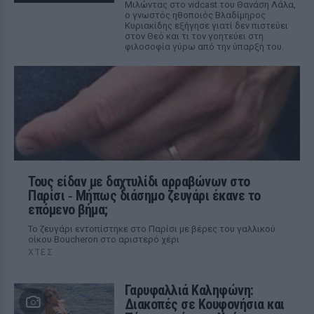
Μιλώντας στο vidcast του Θανάση Λάλα,
ο γνωστός ηθοποιός Βλαδίμηρος
Κυριακίδης εξήγησε γιατί δεν πιστεύει
στον Θεό και τι τον γοητεύει στη
φιλοσοφία γύρω από την ύπαρξή του.
Τους είδαν με δαχτυλίδι αρραβώνων στο
Παρίσι ‑ Μήπως διάσημο ζευγάρι έκανε το
επόμενο βήμα;
Το ζευγάρι εντοπίστηκε στο Παρίσι με βέρες του γαλλικού
οίκου Boucheron στο αριστερό χέρι
ΧΤΕΣ
Γαρυφαλλιά Καληφώνη:
Διακοπές σε Κουφονήσια και