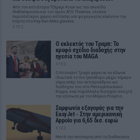
Από τον εστιάτορα Τζέρεμι Κινγκ ως την αλυσίδα
Wetherspoons και τον όμιλο ATG Theatres, ολοένα
περισσότεροι χώροι εστίασης και ψυχαγωγίας κλείνουν την
πόρτα στα Ray-Ban Meta glasses.
ΧΤΕΣ
Ο εκλεκτός του Τραμπ: Το
κρυφό σχέδιο διαδοχής στην
ηγεσία του MAGA
ΧΤΕΣ
Ο Ντόναλντ Τραμπ φέρεται να έδωσε
ιδιωτικά το πιο ξεκάθαρο μέχρι σήμερα
σήμα υπέρ του αντιπροέδρου ως
διαδόχου του στο Ρεπουμπλικανικό
Κόμμα, ενώ παράλληλα διατηρεί ανοιχτή
την εξίσωση με τον Μάρκο Ρούμπιο.
Συμφωνία εξαγοράς για την
EasyJet ‑ Στην αμερικανική
Appolo για 6,65 δισ. ευρώ
ΧΤΕΣ
Μετά την απόσυρση από τη διαδικασία