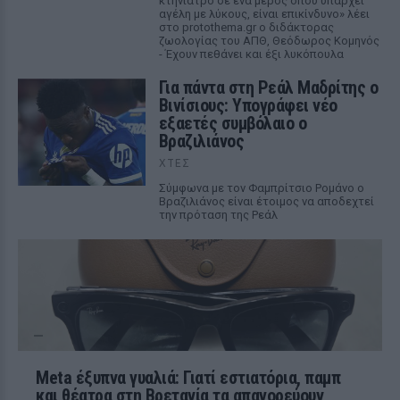
κτηνίατρο σε ένα μέρος όπου υπάρχει
αγέλη με λύκους, είναι επικίνδυνο» λέει
στο protothema.gr ο διδάκτορας
ζωολογίας του ΑΠΘ, Θεόδωρος Κομηνός
- Έχουν πεθάνει και έξι λυκόπουλα
Για πάντα στη Ρεάλ Μαδρίτης ο
Βινίσιους: Υπογράφει νέο
εξαετές συμβόλαιο ο
Βραζιλιάνος
ΧΤΕΣ
Σύμφωνα με τον Φαμπρίτσιο Ρομάνο ο
Βραζιλιάνος είναι έτοιμος να αποδεχτεί
την πρόταση της Ρεάλ
Meta έξυπνα γυαλιά: Γιατί εστιατόρια, παμπ
και θέατρα στη Βρετανία τα απαγορεύουν