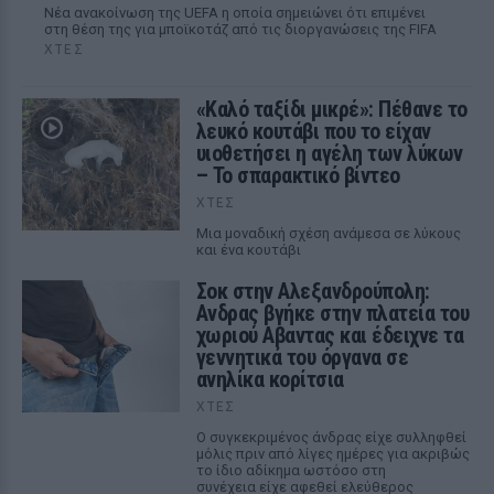
Νέα ανακοίνωση της UEFA η οποία σημειώνει ότι επιμένει
στη θέση της για μποϊκοτάζ από τις διοργανώσεις της FIFA
ΧΤΕΣ
«Καλό ταξίδι μικρέ»: Πέθανε το
λευκό κουτάβι που το είχαν
υιοθετήσει η αγέλη των λύκων
– Το σπαρακτικό βίντεο
ΧΤΕΣ
Μια μοναδική σχέση ανάμεσα σε λύκους
και ένα κουτάβι
Σοκ στην Αλεξανδρούπολη:
Ανδρας βγήκε στην πλατεία του
χωριού Αβαντας και έδειχνε τα
γεννητικά του όργανα σε
ανηλίκα κορίτσια
ΧΤΕΣ
Ο συγκεκριμένος άνδρας είχε συλληφθεί
μόλις πριν από λίγες ημέρες για ακριβώς
το ίδιο αδίκημα ωστόσο στη
συνέχεια είχε αφεθεί ελεύθερος