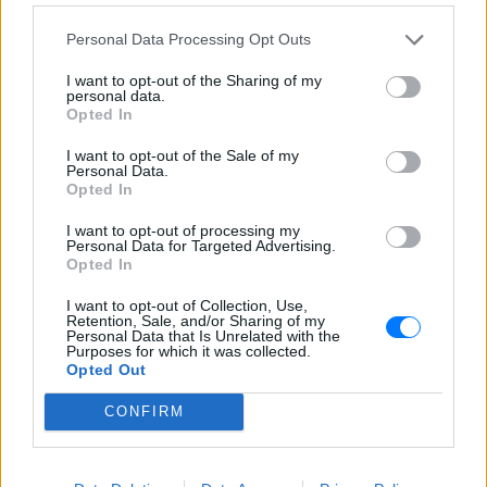
Personal Data Processing Opt Outs
ΔΕΙΤΕ ΕΠΙΣΗΣ
I want to opt-out of the Sharing of my
personal data.
ΣΤΗΝ ΙΔΙΑ ΚΑΤΗΓΟΡΙΑ
Opted In
I want to opt-out of the Sale of my
Γονικές παροχές: Οι παγίδες
Personal Data.
στις μεταφορές χρημάτων που
Opted In
απειλούν με φόρο
I want to opt-out of processing my
ΠΡΙΝ 9 ΏΡΕΣ
Personal Data for Targeted Advertising.
Ποια λάθη μπορεί να οδηγήσουν στην
Opted In
απώλεια του αφορολόγητου των 800.000
ευρώ και να μετατρέψουν τη δωρεά σε
I want to opt-out of Collection, Use,
φόρο 10% από το πρώτο ευρώ
Retention, Sale, and/or Sharing of my
Personal Data that Is Unrelated with the
Μακελειό σε σχολείο της
Purposes for which it was collected.
Ταϊλάνδης: Μαθητής άνοιξε
Opted Out
πυρ
CONFIRM
ΠΡΙΝ 9 ΏΡΕΣ
Οι αρχές ανακοινώνουν τουλάχιστον
έναν νεκρό καθηγητή και τέσσερις
τραυματίες