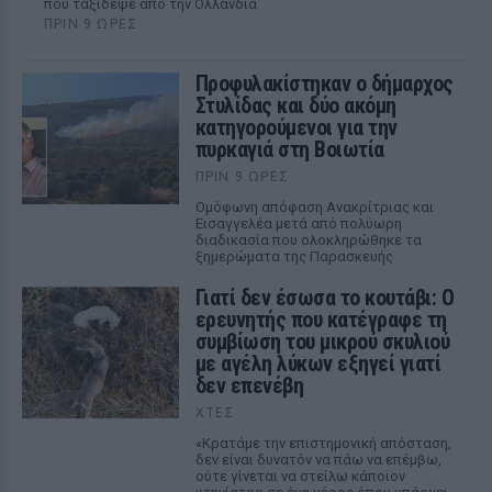
που ταξίδεψε από την Ολλανδία
ΠΡΙΝ 9 ΏΡΕΣ
Προφυλακίστηκαν ο δήμαρχος
Στυλίδας και δύο ακόμη
κατηγορούμενοι για την
πυρκαγιά στη Βοιωτία
ΠΡΙΝ 9 ΏΡΕΣ
Ομόφωνη απόφαση Ανακρίτριας και
Εισαγγελέα μετά από πολύωρη
διαδικασία που ολοκληρώθηκε τα
ξημερώματα της Παρασκευής
Γιατί δεν έσωσα το κουτάβι: Ο
ερευνητής που κατέγραφε τη
συμβίωση του μικρού σκυλιού
με αγέλη λύκων εξηγεί γιατί
δεν επενέβη
ΧΤΕΣ
«Κρατάμε την επιστημονική απόσταση,
δεν είναι δυνατόν να πάω να επέμβω,
ούτε γίνεται να στείλω κάποιον