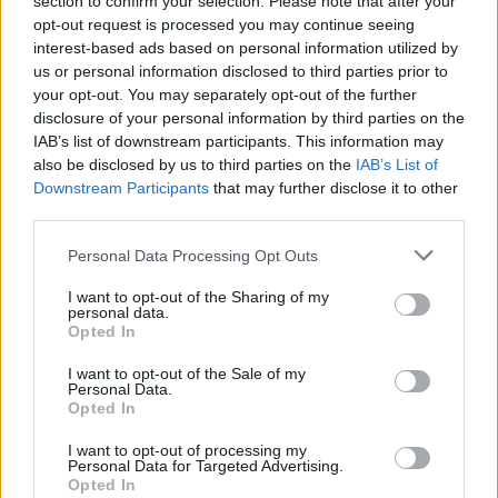
ΣΤΗΝ ΙΔΙΑ ΚΑΤΗΓΟΡΙΑ
section to confirm your selection. Please note that after your
opt-out request is processed you may continue seeing
interest-based ads based on personal information utilized by
Ατύχημα για τον Ιβάν Σβιτάιλο
us or personal information disclosed to third parties prior to
στην Κέρκυρα: «Θα σηκωθώ πιο
your opt-out. You may separately opt-out of the further
δυνατός»
disclosure of your personal information by third parties on the
ΧΤΕΣ
IAB’s list of downstream participants. This information may
Ο ηθοποιός και χορευτής μοιράστηκε
also be disclosed by us to third parties on the
IAB’s List of
στο Instagram μια φωτογραφία από
Downstream Participants
that may further disclose it to other
πρόσφατη εξέτασή του, με ένα μήνυμα
θάρρους
third parties.
Φοβερή ιστορία στον ΟΦΗ:
Personal Data Processing Opt Outs
Ένας κάτοχος εισιτηρίου
διαρκείας είναι μόλις 2 μηνών
I want to opt-out of the Sharing of my
personal data.
ΧΤΕΣ
Opted In
Οπαδός από κούνια κυριολεκτικά στον
ΟΦΗ
I want to opt-out of the Sale of my
Personal Data.
Opted In
Διακοπές στη Μύκονο για τη
Βάλια Χατζηθεοδώρου ‑ οι
I want to opt-out of processing my
φωτογραφίες με μαγιό στην
Personal Data for Targeted Advertising.
παραλία
Opted In