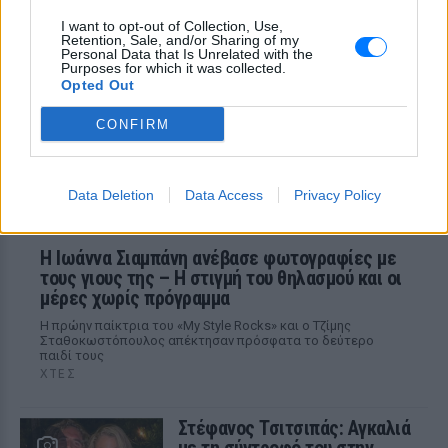
ΧΤΕΣ
I want to opt-out of Collection, Use,
Μέσα από ανάρτηση στο Instagram
Retention, Sale, and/or Sharing of my
μοιράστηκε στιγμές από τις
Personal Data that Is Unrelated with the
καλοκαιρινές της διακοπές στο νησί των
Purposes for which it was collected.
ανέμων
Opted Out
CONFIRM
Data Deletion
Data Access
Privacy Policy
H Ιωάννα Σιαμπάνη ανέβασε φωτογραφίες με
τους γιους της – Η στιγμή του θηλασμού και οι
μέρες χωρίς πρόγραμμα
Η πρώην παίκτρια του «My Style Rocks» και ο Τζίμης
Σταθοκωστόπουλος απέκτησαν πρόσφατα το δεύτερο
παιδί τους
ΧΤΕΣ
Στέφανος Τσιτσιπάς: Αγκαλιά