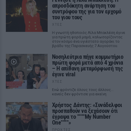
απροσδόκητη ανάρτηση του
συντρόφου της για τον ερχομό
του γιου τους
ΧΤΕΣ
Η γνωστή ηθοποιός Λίλα Μπακλέση έγινε
για πρώτη φορά μαμά, καλωσορίζοντας
στον κόσμο ένα υγιέστατο αγοράκι το
βράδυ της Παρασκευής 7 Αυγούστου.
Νοσηλεύτρια πήγε κομμωτήριο
πρώτη φορά μετά από 4 χρόνια
– Η απίθανη μεταμόρφωσή της
έγινε viral
ΧΤΕΣ
Ενώ φρόντιζε όλους τους άλλους...
κανείς δεν φρόντισε για εκείνη
Χρήστος Δάντης: «Συνάδελφοι
προσπαθούν να ξεχάσουν ότι
έγραψα το """"My Number
One""""»
ΠΡΟΧΤΈΣ