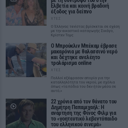
με τη σύντροφό του στην
Ελβετία και κοινή βραδινή
έξοδος για δείπνο
ΧΤΕΣ
Ο Έλληνας τενίστας βρίσκεται σε σχέση
με την εικαστικό καταγωγής Σικάγο,
Κρίστεν Τομς
Ο Μπρούκλιν Μπέκαμ έβρασε
μακαρόνια με θαλασσινό νερό
και δέχτηκε ανελέητο
τρολάρισμα online
ΧΤΕΣ
Πολλοί εξέφρασαν απορία για την
καταλληλότητα του νερού, με σχόλια
όπως «τα πόδια του δεν ήταν μέσα σε
αυτό;»
22 χρόνια από τον θάνατο του
Δημήτρη Παπαμιχαήλ: Η
ανάρτηση της Φίνος Φιλμ για
το «γοητευτικό λεβεντόπαιδο
του ελληνικού σινεμά»