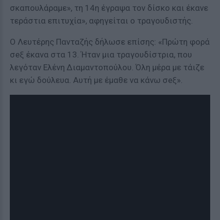
σκαπουλάραμε», τη 14η έγραψα τον δίσκο και έκανε
τεράστια επιτυχία», αφηγείται ο τραγουδιστής.
Ο Λευτέρης Πανταζής δήλωσε επίσης: «Πρώτη φορά
σeξ έκανα στα 13. Ήταν μια τραγουδίστρια, που
λεγόταν Ελένη Διαμαντοπούλου. Όλη μέρα με τάιζε
κι εγώ δούλευα. Αυτή με έμαθε να κάνω σeξ».