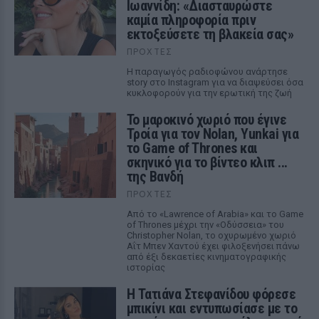
Ιωαννίδη: «Διασταυρώστε
καμία πληροφορία πριν
εκτοξεύσετε τη βλακεία σας»
ΠΡΟΧΤΈΣ
Η παραγωγός ραδιοφώνου ανάρτησε
story στο Instagram για να διαψεύσει όσα
κυκλοφορούν για την ερωτική της ζωή
Το μαροκινό χωριό που έγινε
Τροία για τον Nolan, Yunkai για
το Game of Thrones και
σκηνικό για το βίντεο κλιπ ...
της Βανδή
ΠΡΟΧΤΈΣ
Από το «Lawrence of Arabia» και το Game
of Thrones μέχρι την «Οδύσσεια» του
Christopher Nolan, το οχυρωμένο χωριό
Αΐτ Μπεν Χαντού έχει φιλοξενήσει πάνω
από έξι δεκαετίες κινηματογραφικής
ιστορίας
Η Τατιάνα Στεφανίδου φόρεσε
μπικίνι και εντυπωσίασε με το