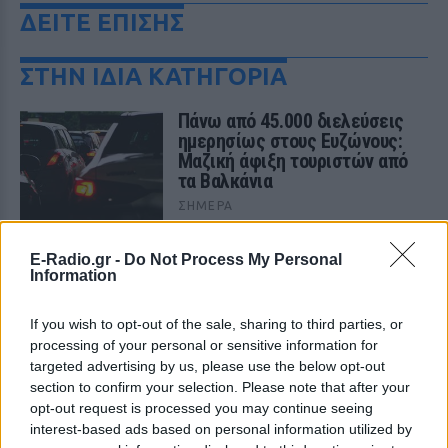
ΔΕΙΤΕ ΕΠΙΣΗΣ
ΣΤΗΝ ΙΔΙΑ ΚΑΤΗΓΟΡΙΑ
Πάνω από 45.000 διελεύσεις
ημερησίως στους Ευζώνους:
Μαζική άφιξη τουριστών από
τα Βαλκάνια
ΣΉΜΕΡΑ
Προσωρινή αναστολή των βιομετρικών
ελέγχων για να επισπευστεί η διέλευση
E-Radio.gr -
Do Not Process My Personal
των ταξιδιωτών
Information
Μύκονος: Ιταλοί τουρίστες
έκαναν «κλαμπ» βανάκι transfer
If you wish to opt-out of the sale, sharing to third parties, or
‑ Αντιδράσεις για το ξέφρενο
processing of your personal or sensitive information for
πάρτι
targeted advertising by us, please use the below opt-out
section to confirm your selection. Please note that after your
ΣΉΜΕΡΑ
opt-out request is processed you may continue seeing
Χοροί, φωνές, φωτογραφίες: Λες και
interest-based ads based on personal information utilized by
ήταν σε κλαμπ