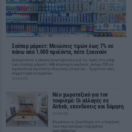
Σούπερ μάρκετ: Μειώσεις τιμών έως 7% σε
πάνω από 1.000 προϊόντα, πότε ξεκινούν
Διευρύνεται η εθνική πρωτοβουλία για τις τιμές στο ράφι
των σούπερ μάρκετ: 686 επώνυμοι κωδικοί, ακόμη 230 σε
σχολικά και προϊόντα ιδιωτικής ετικέτας - Έρχονται νέες
συμμετοχές εταιρειών
ΣΉΜΕΡΑ
Νέο χωροταξικό για τον
τουρισμό: Οι αλλαγές σε
Airbnb, επενδύσεις και δόμηση
ΣΉΜΕΡΑ
Επιμένουν οι ξενοδόχοι ότι ο πυρήνας
των περιορισμών παραμένει
αμετάβλητος