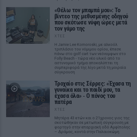
«Θέλω τον μπαμπά μου»: Το
βίντεο της μεθυσμένης οδηγού
που σκότωσε νύφη ώρες μετά
τον γάμο της
ΧΤΕΣ
Η Jamie Lee Komoroski, με αλκοόλ
τριπλάσιο του νόμιμου ορίου, έπεσε
πάνω στο golf cart των νεόνυμφων στο
Folly Beach - τώρα νέο υλικό από το
αστυνομικό τμήμα αποκαλύπτει τη
συμπεριφορά της λίγο μετά τη μοιραία
σύγκρουση
Τροχαίο στις Σέρρες: «Έχασα τη
γυναίκα και το παιδί μου, τα
έχασα όλα» ‑ Ο πόνος του
πατέρα
ΧΤΕΣ
Μητέρα 43 ετών και ο 21χρονος γιος της
σκοτώθηκαν σε μετωπική σύγκρουση με
φορτηγό στην επαρχιακή οδό Αμφίπολης
– Δράμας, κοντά στην Παλαιοκώμη.