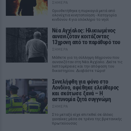
ΣΉΜΕΡΑ
Οριοθετήθηκε η πυρκαγιά μετά από
ολονύχτια κινητοποίηση - Κατηγορία
κινδύνου 4 για ολόκληρο το νησί
Νέα Αγχίαλος: Ηλικιωμένος
αυνανιζόταν κοιτάζοντας
13χρονη από το παράθυρό του
ΣΉΜΕΡΑ
Μάθετε για τη σύλληψη 66χρονου που
αυνανιζόταν στη Νέα Αγχίαλο. Δείτε τις
λεπτομέρειες και την απόφαση του
δικαστηρίου. Διαβάστε τώρα!
Συνελήφθη για φόνο στο
Λονδίνο, αφέθηκε ελεύθερος
και σκότωσε ξανά – Η
αστυνομία ζητά συγγνώμη
ΣΉΜΕΡΑ
Στο μεταξύ είχε επιτεθεί σε άλλες
γυναίκες μέσα σε τρένα της βρετανικής
πρωτεύουσας