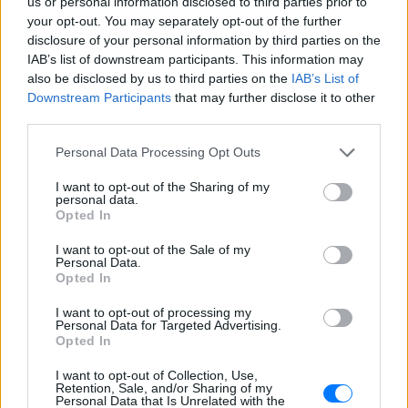
us or personal information disclosed to third parties prior to
«Δεν δεχόμαστε τελεσίγραφα»:
your opt-out. You may separately opt-out of the further
Η απάντηση της Ιταλίας στην
disclosure of your personal information by third parties on the
Ισπανία
IAB’s list of downstream participants. This information may
ΣΉΜΕΡΑ
also be disclosed by us to third parties on the
IAB’s List of
Downstream Participants
that may further disclose it to other
Αμετάπειστη παραμένει η ιταλική
κυβέρνηση
third parties.
Personal Data Processing Opt Outs
I want to opt-out of the Sharing of my
personal data.
Opted In
I want to opt-out of the Sale of my
Personal Data.
Opted In
Μαραντόνα: «Ήταν πρησμένος, δεν σηκωνόταν
I want to opt-out of processing my
από το κρεβάτι και είχε παραιτηθεί» – Τι
Personal Data for Targeted Advertising.
αποκάλυψε ο μασέρ του στη δίκη
Opted In
Η κατάθεση του Νικολά Ταφαρέλ στο δικαστήριο
I want to opt-out of Collection, Use,
ΣΉΜΕΡΑ
Retention, Sale, and/or Sharing of my
Personal Data that Is Unrelated with the