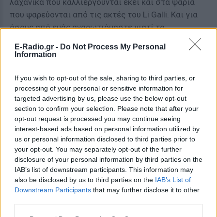
λαχανικά που καλλιεργούνται εκεί και στα ψάρια
που ψαρεύονται από τις ακτές του Li Galli. Και για
όσους από εμάς αναρωτιόμαστε γιατί το
αποκαλούν Δελφίνι, αρκεί να παρατηρήσουμε το
E-Radio.gr -
Do Not Process My Personal
σχήμα του!
Information
ΔΙΑΦΗΜΙΣΗ
If you wish to opt-out of the sale, sharing to third parties, or
processing of your personal or sensitive information for
targeted advertising by us, please use the below opt-out
section to confirm your selection. Please note that after your
opt-out request is processed you may continue seeing
interest-based ads based on personal information utilized by
us or personal information disclosed to third parties prior to
your opt-out. You may separately opt-out of the further
disclosure of your personal information by third parties on the
IAB’s list of downstream participants. This information may
also be disclosed by us to third parties on the
IAB’s List of
Downstream Participants
that may further disclose it to other
third parties.