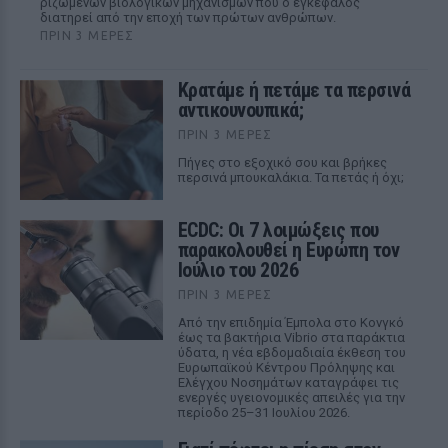
ριζωμένων βιολογικών μηχανισμών που ο εγκέφαλος
διατηρεί από την εποχή των πρώτων ανθρώπων.
ΠΡΙΝ 3 ΜΈΡΕΣ
Κρατάμε ή πετάμε τα περσινά
αντικουνουπικά;
ΠΡΙΝ 3 ΜΈΡΕΣ
Πήγες στο εξοχικό σου και βρήκες
περσινά μπουκαλάκια. Τα πετάς ή όχι;
ECDC: Οι 7 λοιμώξεις που
παρακολουθεί η Ευρώπη τον
Ιούλιο του 2026
ΠΡΙΝ 3 ΜΈΡΕΣ
Από την επιδημία Έμπολα στο Κονγκό
έως τα βακτήρια Vibrio στα παράκτια
ύδατα, η νέα εβδομαδιαία έκθεση του
Ευρωπαϊκού Κέντρου Πρόληψης και
Ελέγχου Νοσημάτων καταγράφει τις
ενεργές υγειονομικές απειλές για την
περίοδο 25–31 Ιουλίου 2026.