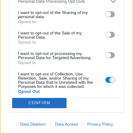
Personal Data Processing Opt Outs
I want to opt-out of the Sharing of my
personal data.
Opted In
I want to opt-out of the Sale of my
Personal Data.
Opted In
Ακολουθήστε το E-Radio.gr στο
Google News
και μάθετε πρώτοι
τα πιο hot νέα
.
I want to opt-out of processing my
Personal Data for Targeted Advertising.
Opted In
Εσύ μπήκες στο E-Daily.gr; Τα νέα της ημέρας
και ότι σου κάνει κλικ!
I want to opt-out of Collection, Use,
Retention, Sale, and/or Sharing of my
Personal Data that Is Unrelated with the
Purposes for which it was collected.
Ακολουθήστε το E-Radio.gr και στο Instagram
Opted Out
ΔΙΑΦΗΜΙΣΗ
CONFIRM
Data Deletion
Data Access
Privacy Policy