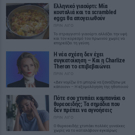
Ελληνικό γιαούρτι: Μία
κουταλιά και τα scrambled
eggs θα απογειωθούν
ΠΡΙΝ ΛΊΓΟ
Το στραγγιστό γιαούρτι αλλάζει την υφή
και τον κορεσμό του πρωινού χωρίς να
επηρεάζει τη γεύση.
Η νέα σχέση δεν έχει
συγκατοίκηση – Και η Charlize
Theron το επιβεβαιώνει
ΠΡΙΝ ΛΊΓΟ
«Δεν νομίζω ότι μπορώ να ξαναζήσω με
κάποιον» – Η εξομολόγηση της ηθοποιού
Πότε σου χτυπάει καμπανάκι ο
θυρεοειδής; Τα σημάδια που
δεν πρέπει να αγνοήσεις
ΠΡΙΝ ΛΊΓΟ
Ο θυρεοειδής χτυπάει πολλές γυναίκες
χωρίς να το καταλάβουν εγκαίρως