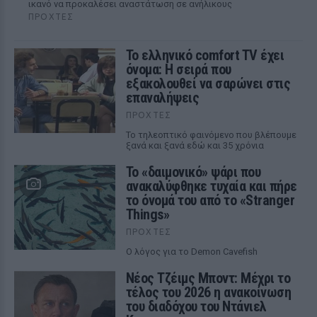
ικανό να προκαλέσει αναστάτωση σε ανήλικους
ΠΡΟΧΤΈΣ
Το ελληνικό comfort TV έχει
όνομα: Η σειρά που
εξακολουθεί να σαρώνει στις
επαναλήψεις
ΠΡΟΧΤΈΣ
Το τηλεοπτικό φαινόμενο που βλέπουμε
ξανά και ξανά εδώ και 35 χρόνια
Το «δαιμονικό» ψάρι που
ανακαλύφθηκε τυχαία και πήρε
το όνομά του από το «Stranger
Things»
ΠΡΟΧΤΈΣ
Ο λόγος για το Demon Cavefish
Νέος Τζέιμς Μποντ: Μέχρι το
τέλος του 2026 η ανακοίνωση
του διαδόχου του Ντάνιελ