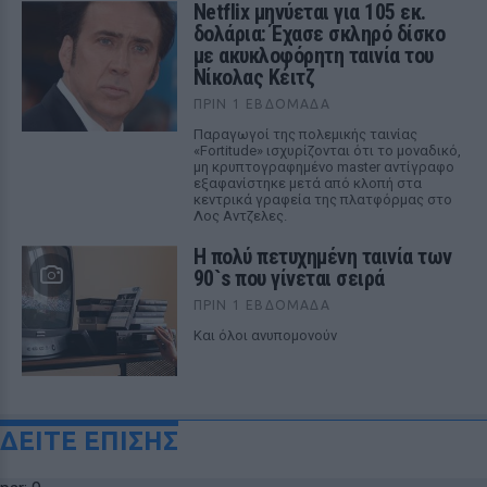
Netflix μηνύεται για 105 εκ.
δολάρια: Έχασε σκληρό δίσκο
με ακυκλοφόρητη ταινία του
Νίκολας Κέιτζ
ΠΡΙΝ 1 ΕΒΔΟΜΆΔΑ
Παραγωγοί της πολεμικής ταινίας
«Fortitude» ισχυρίζονται ότι το μοναδικό,
μη κρυπτογραφημένο master αντίγραφο
εξαφανίστηκε μετά από κλοπή στα
κεντρικά γραφεία της πλατφόρμας στο
Λος Αντζελες.
Η πολύ πετυχημένη ταινία των
90`s που γίνεται σειρά
ΠΡΙΝ 1 ΕΒΔΟΜΆΔΑ
Και όλοι ανυπομονούν
ΔΕΙΤΕ ΕΠΙΣΗΣ