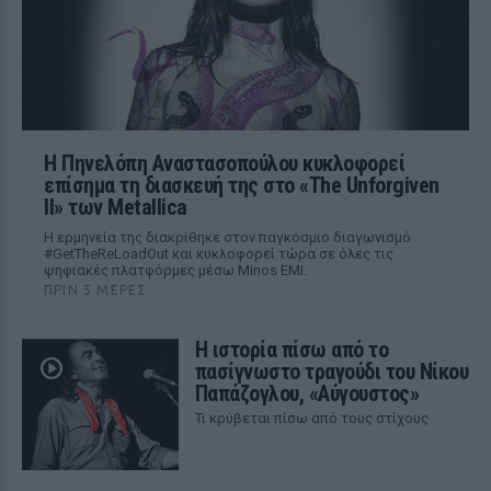
Η Πηνελόπη Αναστασοπούλου κυκλοφορεί
επίσημα τη διασκευή της στο «The Unforgiven
II» των Metallica
Η ερμηνεία της διακρίθηκε στον παγκόσμιο διαγωνισμό
#GetTheReLoadOut και κυκλοφορεί τώρα σε όλες τις
ψηφιακές πλατφόρμες μέσω Minos EMI.
ΠΡΙΝ 5 ΜΈΡΕΣ
Η ιστορία πίσω από το
πασίγνωστο τραγούδι του Νίκου
Παπάζογλου, «Αύγουστος»
Τι κρύβεται πίσω από τους στίχους