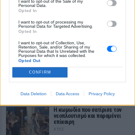
I want to opt-out of the Sale of my
Personal Data.
Opted In
I want to opt-out of processing my
Personal Data for Targeted Advertising.
Opted In
ΔΕΙΤΕ ΕΠΙΣΗΣ
I want to opt-out of Collection, Use,
Retention, Sale, and/or Sharing of my
ΣΤΗΝ ΙΔΙΑ ΚΑΤΗΓΟΡΙΑ
Personal Data that Is Unrelated with the
Purposes for which it was collected.
Opted Out
5 one‑hit wonders που έγιναν
ξανά διάσημοι από… ατύχημα
CONFIRM
ΣΉΜΕΡΑ
Η τύχη δεν προβλέπεται, αλλά όταν
χαμογελάσει, αποδεικνύει ότι ορισμένα
Data Deletion
Data Access
Privacy Policy
τραγούδια έχουν πολύ περισσότερες
«ζωές» από όσες νομίζαμε
Η κωμωδία που σατίρισε τον
νεοπλουτισμό και παραμένει
επίκαιρη
ΧΤΕΣ