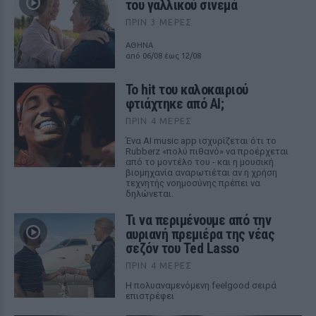
του γαλλικού σινεμά
ΠΡΙΝ 3 ΜΈΡΕΣ
ΑΘΗΝΑ
από 06/08 έως 12/08
Το hit του καλοκαιριού
φτιάχτηκε από AI;
ΠΡΙΝ 4 ΜΈΡΕΣ
Ένα AI music app ισχυρίζεται ότι το
Rubberz «πολύ πιθανό» να προέρχεται
από το μοντέλο του - και η μουσική
βιομηχανία αναρωτιέται αν η χρήση
τεχνητής νοημοσύνης πρέπει να
δηλώνεται.
Τι να περιμένουμε από την
αυριανή πρεμιέρα της νέας
σεζόν του Ted Lasso
ΠΡΙΝ 4 ΜΈΡΕΣ
Η πολυαναμενόμενη feelgood σειρά
επιστρέφει