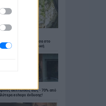
ε αυτό το σπήλαιο θα
ήσεις κυριολεκτικά μέσα στο
Η εμπειρία είναι μοναδική
ΤΕ
ιρινές εκπτώσεις έως - 70% από
αλύτερα eshops ένδυσης!