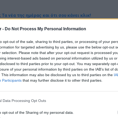
; Τα νέα της ημέρας και ότι σου κάνει κλικ!
r και στο Instagram
r -
Do Not Process My Personal Information
ΔΙΑΦΗΜΙΣΗ
to opt-out of the sale, sharing to third parties, or processing of your per
formation for targeted advertising by us, please use the below opt-out s
r selection. Please note that after your opt-out request is processed y
eing interest-based ads based on personal information utilized by us or
disclosed to third parties prior to your opt-out. You may separately opt-
losure of your personal information by third parties on the IAB’s list of
. This information may also be disclosed by us to third parties on the
IA
Participants
that may further disclose it to other third parties.
LIFESTY
Κατερί
l Data Processing Opt Outs
«Καλοκ
όλα τα
o opt-out of the Sharing of my personal data.