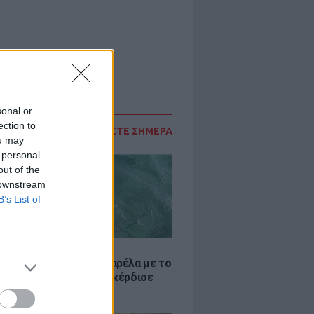
sonal or
ection to
ΔΙΑΒΑΣΤΕ ΣΗΜΕΡΑ
ou may
 personal
out of the
 downstream
B’s List of
LE
να Παπουτσάκη: Η πασαρέλα με το
αιρινά ραντεβού» που κέρδισε
 σχόλια