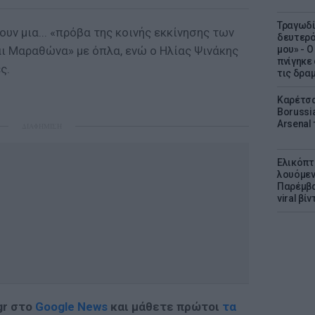
Τραγωδί
νουν μια... «πρόβα της κοινής εκκίνησης των
δευτερό
 Μαραθώνα» με όπλα, ενώ ο Ηλίας Ψινάκης
μου» - 
πνίγηκε
ς.
τις δρα
Καρέτσα
Borussi
Arsenal
ΔΙΑΦΗΜΙΣΗ
Ελικόπτ
λουόμεν
Παρέμβα
viral βί
gr στο
Google News
και μάθετε πρώτοι
τα