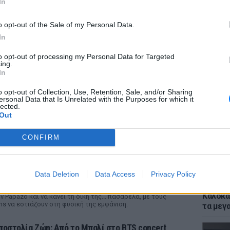
In
o opt-out of the Sale of my Personal Data.
In
to opt-out of processing my Personal Data for Targeted
ing.
ΕΥ ΖΗΝ
In
Μέσα σ
περπατ
o opt-out of Collection, Use, Retention, Sale, and/or Sharing
ersonal Data that Is Unrelated with the Purposes for which it
νερό – 
lected.
Out
ΡΙΑ
CONFIRM
ατερίνα Παπουτσάκη: Η πασαρέλα με το
Καλοκαιρινά ραντεβού» που κέρδισε όλα τα
χόλια
Data Deletion
Data Access
Privacy Policy
ΡΙΝ 8 ΏΡΕΣ
ΚΕΡΔΙΣ
ηθοποιός ανέβασε στο TikTok βίντεο να τραγουδά με
Καλοκα
ν Papazo και να κάνει τη δική της... πασαρέλα, με τους
ns να εστιάζουν στη φυσική της εμφάνιση.
τα μεγ
ποστολία Ζώη: Από το Μπαλί στο BTS concert