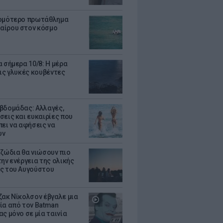
ομότερο πρωτάθλημα
ίρου στον κόσμο
α σήμερα 10/8: Η μέρα
τις γλυκές κουβέντες
βδομάδας: Αλλαγές,
σεις και ευκαιρίες που
πει να αφήσεις να
υν
 ζώδια θα νιώσουν πιο
ην ενέργεια της ολικής
ς του Αυγούστου
ζακ Νίκολσον έβγαλε μια
ία από τον Batman
ς μόνο σε μία ταινία