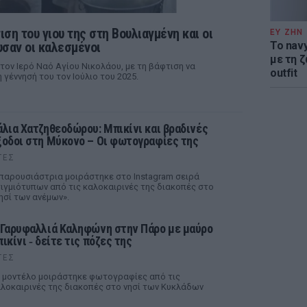
ση του γιου της στη Βουλιαγμένη και οι
ΕΥ ΖΗΝ
σαν οι καλεσμένοι
Το nav
με τη ζ
ον Ιερό Ναό Αγίου Νικολάου, με τη βάφτιση να
outfit
γέννησή του τον Ιούλιο του 2025.
άλια Χατζηθεοδώρου: Μπικίνι και βραδινές
ξοδοι στη Μύκονο – Οι φωτογραφίες της
ΤΕΣ
παρουσιάστρια μοιράστηκε στο Instagram σειρά
ιγμιότυπων από τις καλοκαιρινές της διακοπές στο
ησί των ανέμων».
 Γαρυφαλλιά Καληφώνη στην Πάρο με μαύρο
ικίνι ‑ δείτε τις πόζες της
ΤΕΣ
 μοντέλο μοιράστηκε φωτογραφίες από τις
λοκαιρινές της διακοπές στο νησί των Κυκλάδων