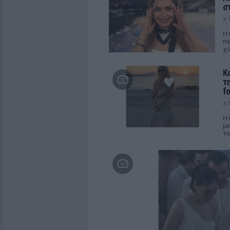
σ
Χ
Η 
πε
χι
Κ
τ
f
Χ
Η 
με
το