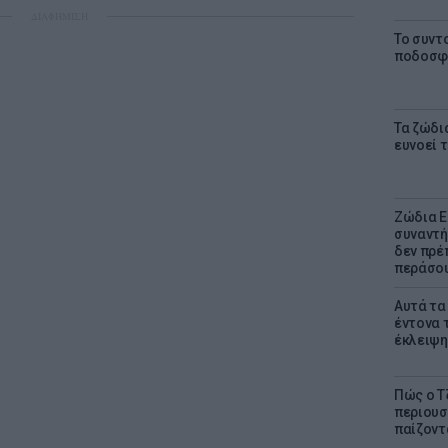
ΔΙΑΦΗΜΙΣΗ
Το συντ
ποδοσφα
Τα ζώδι
ευνοεί 
Ζώδια Ε
συναντή
δεν πρέ
περάσο
Αυτά τα
έντονα τ
έκλειψη
Πώς ο Τ
περιουσ
παίζοντα