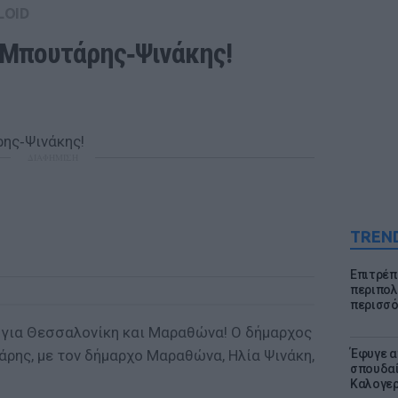
LOID
 Μπουτάρης‑Ψινάκης!
ΔΙΑΦΗΜΙΣΗ
TREN
Επιτρέπ
περιπολι
περισσό
 για Θεσσαλονίκη και Μαραθώνα! Ο δήμαρχος
ρης, με τον δήμαρχο Μαραθώνα, Ηλία Ψινάκη,
Έφυγε α
σπουδαί
Καλογε