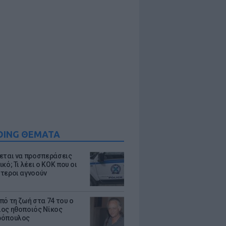
DING ΘΕΜΑΤΑ
εται να προσπεράσεις
κό; Τι λέει ο ΚΟΚ που οι
τεροι αγνοούν
πό τη ζωή στα 74 του ο
ος ηθοποιός Νίκος
ρόπουλος