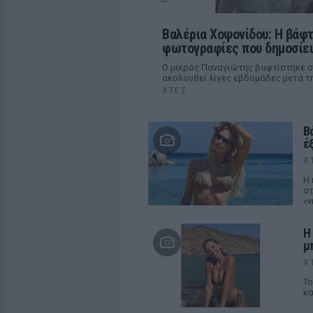
Βαλέρια Χοψονίδου: Η βάφτι
φωτογραφίες που δημοσίευ
Ο μικρός Παναγιώτης βαφτίστηκε στ
ακολουθεί λίγες εβδομάδες μετά τη 
ΧΤΕΣ
Β
έ
Χ
Η 
στ
«ν
Η
μπ
Χ
Το
κα