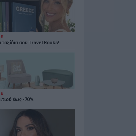
ΤΕ
 ταξίδια σου Travel Books!
ΤΕ
πιτιού έως -70%