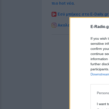
πιο hot νέα
.
Εσύ μπήκες στο E-Daily.gr
Ακολουθήστε το E-Radio.g
E-Radio.g
If you wish 
sensitive in
confirm you
continue se
information 
further disc
participants
Downstream 
Persona
I want t