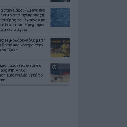
α στην Πάρο: «Έφυγε ένα
λεπτο από την προσοχή
Ο πατέρας του 4χρονου που
 σε beach bar περιγράφει
ματικές στιγμές
ς: Η γκολάρα-σόλο με τη
a Dortmund κόντρα στην
 του Τζόλη
ερο προσγειώνεται σε
ους στη Μήλο:
ση εισαγγελέα μετά το
ντεο