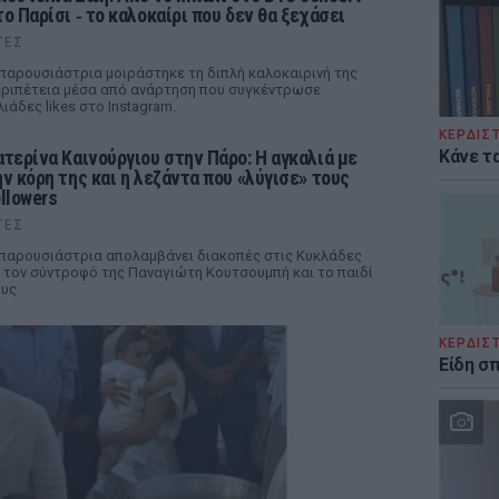
το Παρίσι ‑ το καλοκαίρι που δεν θα ξεχάσει
ΤΕΣ
παρουσιάστρια μοιράστηκε τη διπλή καλοκαιρινή της
ριπέτεια μέσα από ανάρτηση που συγκέντρωσε
λιάδες likes στο Instagram.
ΚΕΡΔΙΣ
ατερίνα Καινούργιου στην Πάρο: Η αγκαλιά με
Κάνε τα
ην κόρη της και η λεζάντα που «λύγισε» τους
ollowers
ΤΕΣ
παρουσιάστρια απολαμβάνει διακοπές στις Κυκλάδες
 τον σύντροφό της Παναγιώτη Κουτσουμπή και το παιδί
υς
ΚΕΡΔΙΣ
Είδη σ