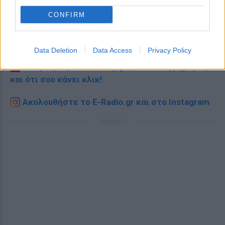
CONFIRM
Ακολουθήστε το E-Radio.gr στο
Google News
και μάθετε πρώτοι
τα πιο hot νέα
.
Data Deletion
Data Access
Privacy Policy
Εσύ μπήκες στο E-Daily.gr; Τα νέα της ημέρας
και ότι σου κάνει κλικ!
Ακολουθήστε το E-Radio.gr και στο Instagram
ΔΙΑΦΗΜΙΣΗ