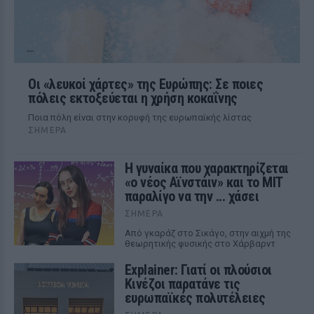
Οι «λευκοί χάρτες» της Ευρώπης: Σε ποιες
πόλεις εκτοξεύεται η χρήση κοκαΐνης
Ποια πόλη είναι στην κορυφή της ευρωπαϊκής λίστας
ΣΉΜΕΡΑ
Η γυναίκα που χαρακτηρίζεται
«ο νέος Αϊνστάιν» και το MIT
παραλίγο να την ... χάσει
ΣΉΜΕΡΑ
Από γκαράζ στο Σικάγο, στην αιχμή της
θεωρητικής φυσικής στο Χάρβαρντ
Explainer: Γιατί οι πλούσιοι
Κινέζοι παρατάνε τις
ευρωπαϊκές πολυτέλειες