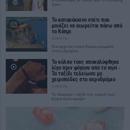
Η συγκάλυψη, οι ταινίες και το «Smoking
Gun»
Το κατακόκκινο σπίτι που
μοιάζει να αιωρείται πάνω από
το Κάπρι
ΣΉΜΕΡΑ
Ένα αρχιτεκτονικό θαύμα κρυμμένο
στους βράχους
Το κόλπο τους αποκαλύφθηκε
λίγο πριν φύγουν από το νησί ‑
Το ταξίδι τελείωσε με
χειροπέδες στο αεροδρόμιο
ΣΉΜΕΡΑ
Το «δωρεάν» ταξίδι που τελικά τους
βγήκε πολύ ακριβό