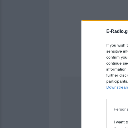
E-Radio.g
If you wish 
sensitive in
confirm you
continue se
information 
further disc
participants
Downstream 
Persona
I want t