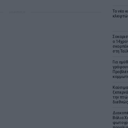
Το νέο 
ΔΙΑΦΗΜΙΣΗ
κλεφτώ
Σοκαρισ
ο 14χρον
σκορπάε
στη Ταϊ
Για αμύ
γράφουν
Προβλέπ
κομμωτήρ
Καύσιμα
ξεπερνά
την πτώ
διεθνώ
Διακοπέ
Βάλια Χ
φωτογρα
παραλί