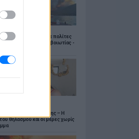
Σ
Πυροσβεστική διέσωσε πολίτες
γάλη φωτιά της Αττικοβοιωτίας -
νιστικά βίντεο
LE
να Σιαμπάνη ανέβασε
αφίες με τους γιους της – Η
 του θηλασμού και οι μέρες χωρίς
αμμα