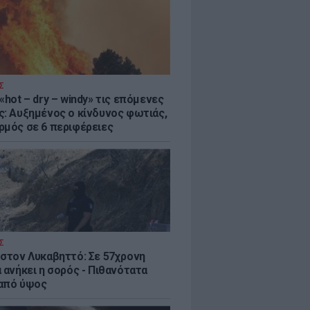
Σ
«hot – dry – windy» τις επόμενες
ς: Αυξημένος ο κίνδυνος φωτιάς,
ρμός σε 6 περιφέρειες
Σ
 στον Λυκαβηττό: Σε 57χρονη
 ανήκει η σορός - Πιθανότατα
από ύψος