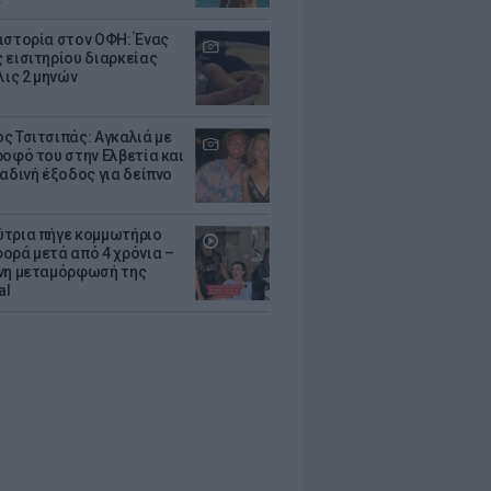
ιστορία στον ΟΦΗ: Ένας
 εισιτηρίου διαρκείας
λις 2 μηνών
ς Τσιτσιπάς: Αγκαλιά με
ροφό του στην Ελβετία και
ραδινή έξοδος για δείπνο
τρια πήγε κομμωτήριο
ορά μετά από 4 χρόνια –
νη μεταμόρφωσή της
al