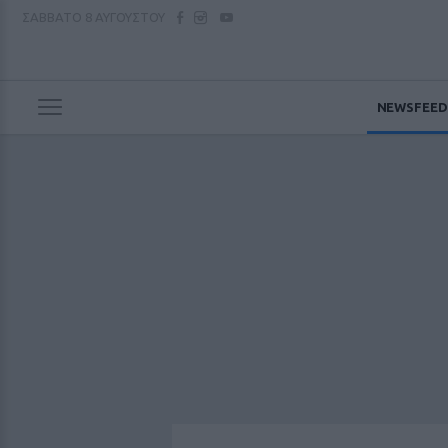
ΣΑΒΒΑΤΟ
8 ΑΥΓΟΥΣΤΟΥ
NEWSFEED