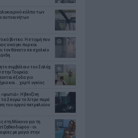
καλοκαιρινό κόλπο των
ν αυτοκινήτων
τικό βίντεο: Η στιγμή που
ος ανοίγει πυρ και
ι τον θάνατο σε σχολείο
λάνδη
θητο συμβόλαιο του Σαλάχ
 στην Τουρκία:
ονται έξοδα για
ια και... χαρτί υγείας
 «φωτιά»: Η βενζίνη
 τα 2 ευρώ το λίτρο παρά
ση του αργού πετρελαίου
ς
ς στη Μύκονο για τη
ατζηθεοδώρου - οι
φίες με μαγιό στην
α