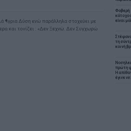
Φοβερή 
κάτοχος
λά ¶γρια Δύση ενώ παράλληλα στοχεύει με
είναι μό
ερα και τονίζει : «Δεν Ξεχνώ. Δεν Συγχωρώ
Στέφανο
τη σύντ
κοινή β
Νοσηλεύ
πρώτη φ
Η απίθα
έγινε vir