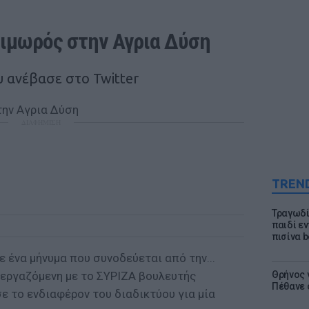
τιμωρός στην Αγρια Δύση
 ανέβασε στο Twitter
ΔΙΑΦΗΜΙΣΗ
TREN
Τραγωδί
παιδί ε
πισίνα b
ε ένα μήνυμα που συνοδεύεται από την...
εργαζόμενη με το ΣΥΡΙΖΑ βουλευτής
Θρήνος γ
Πέθανε 
ε το ενδιαφέρον του διαδικτύου για μία