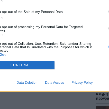
In
o opt-out of the Sale of my Personal Data.
gr στο
Google News
και μάθετε πρώτοι
τα
In
ΕΙΔΗΣΕΙ
to opt-out of processing my Personal Data for Targeted
Πώς η 
; Τα νέα της ημέρας και ότι σου κάνει κλικ!
ing.
στη με
In
Συγκλο
r και στο Instagram
o opt-out of Collection, Use, Retention, Sale, and/or Sharing
ersonal Data that Is Unrelated with the Purposes for which it
lected.
ΔΙΑΦΗΜΙΣΗ
Out
CONFIRM
LIFESTY
Data Deletion
Data Access
Privacy Policy
H Ιωάν
φωτογρ
στιγμή
πρόγρ