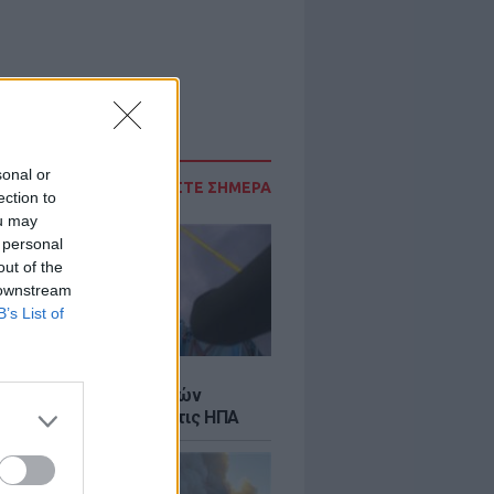
sonal or
ΔΙΑΒΑΣΤΕ ΣΗΜΕΡΑ
ection to
ou may
 personal
out of the
 downstream
B’s List of
Σ
κή μεταφορά 30 φαλαινών
γκα από τον Καναδά στις ΗΠΑ