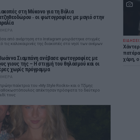
ιακοπές στη Μύκονο για τη Βάλια
ατζηθεοδώρου ‑ οι φωτογραφίες με μαγιό στην
αραλία
ΉΜΕΡΑ
σα από ανάρτηση στο Instagram μοιράστηκε στιγμές
ΕΙΔΗΣΕΙ
ό τις καλοκαιρινές της διακοπές στο νησί των ανέμων
Χάντερ
πατέρα
 Ιωάννα Σιαμπάνη ανέβασε φωτογραφίες με
χάρη, ο
ους γιους της – Η στιγμή του θηλασμού και οι
έρες χωρίς πρόγραμμα
ΉΜΕΡΑ
πρώην παίκτρια του «My Style Rocks» και ο Τζίμης
ταθοκωστόπουλος απέκτησαν πρόσφατα το δεύτερο
ιδί τους