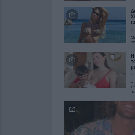
Δ
Χ
π
Σ
Μέ
απ
H
τ
μ
Σ
Η 
Σ
πα