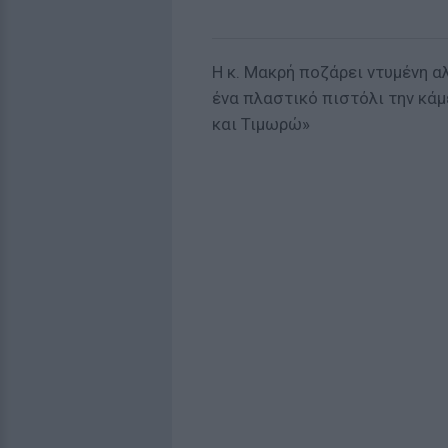
Η κ. Μακρή ποζάρει ντυμένη α
ένα πλαστικό πιστόλι την κάμ
και Τιμωρώ»