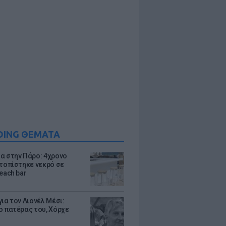
DING ΘΕΜΑΤΑ
α στην Πάρο: 4χρονο
ντοπίστηκε νεκρό σε
each bar
ια τον Λιονέλ Μέσι:
ο πατέρας του, Χόρχε