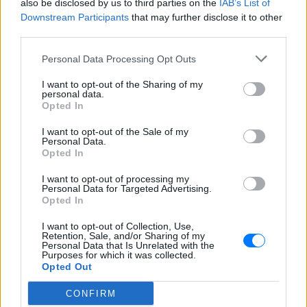
also be disclosed by us to third parties on the
IAB’s List of
Downstream Participants
that may further disclose it to other
Το σώμα σου σου στέλνει μηνύματα… το
θέμα είναι αν τα ακούς
third parties.
Personal Data Processing Opt Outs
Χαμηλός σίδηρος; Τα 4 σημάδια
που δεν πρέπει ποτέ να
I want to opt-out of the Sharing of my
αγνοήσετε
personal data.
Opted In
ΣΉΜΕΡΑ
Τι πρέπει να προσέχετε στον οργανισμό
I want to opt-out of the Sale of my
Personal Data.
Opted In
I want to opt-out of processing my
Personal Data for Targeted Advertising.
Opted In
I want to opt-out of Collection, Use,
Retention, Sale, and/or Sharing of my
Personal Data that Is Unrelated with the
Purposes for which it was collected.
Opted Out
Δεν είναι η ιδέα σου: Αυτός είναι ο λόγος που
CONFIRM
δεν αντέχεις το ποτό όπως παλιά