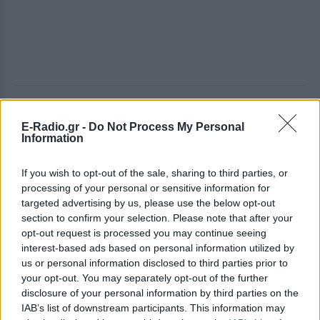
ΔΕΙΤΕ ΕΠΙΣΗΣ
E-Radio.gr -
Do Not Process My Personal
Information
ΣΤΗΝ ΙΔΙΑ ΚΑΤΗΓΟΡΙΑ
If you wish to opt-out of the sale, sharing to third parties, or
Γιατί τα κομπλιμέντα σε
processing of your personal or sensitive information for
φέρνουν σε δύσκολη θέση (και
targeted advertising by us, please use the below opt-out
τι λέει η ψυχολογία)
section to confirm your selection. Please note that after your
ΣΉΜΕΡΑ
opt-out request is processed you may continue seeing
interest-based ads based on personal information utilized by
Από πού ξεκινά η αμηχανία όταν σε
επαινούν
us or personal information disclosed to third parties prior to
your opt-out. You may separately opt-out of the further
3 σημάδια πως χρειάζεσαι
disclosure of your personal information by third parties on the
βιταμίνη D
IAB’s list of downstream participants. This information may
ΣΉΜΕΡΑ