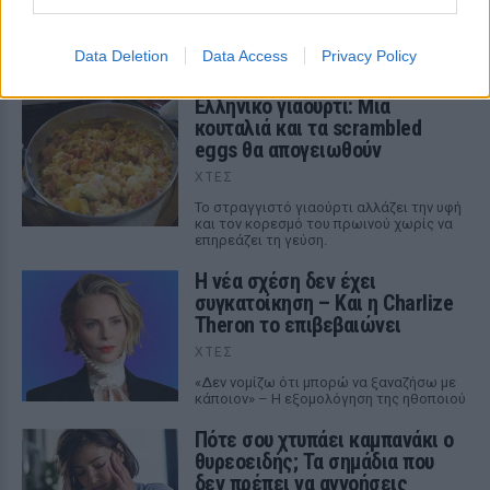
Τι αλλάζει στο σώμα σου και σε ‘ρίχνει’ το αλκοόλ
ΣΉΜΕΡΑ
Data Deletion
Data Access
Privacy Policy
Ελληνικό γιαούρτι: Μία
κουταλιά και τα scrambled
eggs θα απογειωθούν
ΧΤΕΣ
Το στραγγιστό γιαούρτι αλλάζει την υφή
και τον κορεσμό του πρωινού χωρίς να
επηρεάζει τη γεύση.
Η νέα σχέση δεν έχει
συγκατοίκηση – Και η Charlize
Theron το επιβεβαιώνει
ΧΤΕΣ
«Δεν νομίζω ότι μπορώ να ξαναζήσω με
κάποιον» – Η εξομολόγηση της ηθοποιού
Πότε σου χτυπάει καμπανάκι ο
θυρεοειδής; Τα σημάδια που
δεν πρέπει να αγνοήσεις