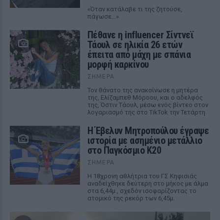
«Όταν κατάλαβε τι της ζητούσε,
πάγωσε...»
Πέθανε η influencer Σίντνεϊ
Τάουλ σε ηλικία 26 ετών
έπειτα από μάχη με σπάνια
μορφή καρκίνου
ΣΉΜΕΡΑ
Τον θάνατο της ανακοίνωσε η μητέρα
της, Ελίζαμπεθ Μόροου, και ο αδελφός
της, Όστιν Τάουλ, μέσω ενός βίντεο στον
λογαριασμό της στο TikTok την Τετάρτη
Η Έβελυν Μητροπούλου έγραψε
ιστορία με ασημένιο μετάλλιο
στο Παγκόσμιο Κ20
ΣΉΜΕΡΑ
Η 18χρονη αθλήτρια του ΓΣ Κηφισιάς
αναδείχθηκε δεύτερη στο μήκος με άλμα
στα 6,44μ., σχεδόν ισοφαρίζοντας το
ατομικό της ρεκόρ των 6,45μ.