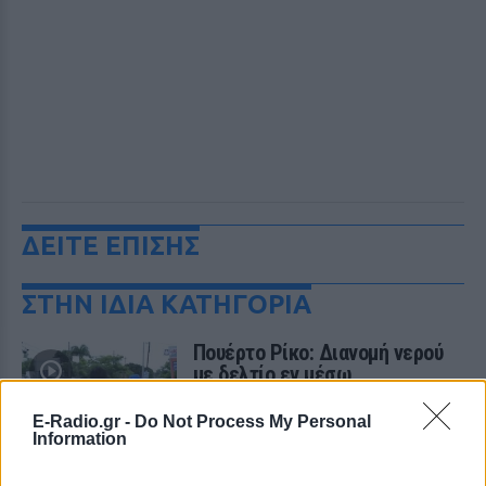
ΔΕΙΤΕ ΕΠΙΣΗΣ
ΣΤΗΝ ΙΔΙΑ ΚΑΤΗΓΟΡΙΑ
Πουέρτο Ρίκο: Διανομή νερού
με δελτίο εν μέσω
παρατεταμένης ξηρασίας
E-Radio.gr -
Do Not Process My Personal
ΣΉΜΕΡΑ
Information
Πώς διαχειρίζεται το Πουέρτο Ρίκο την
κρίση νερού και πώς επηρεάζεται η
καθημερινή ζωή των κατοίκων