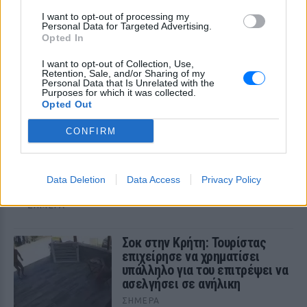
περιοχές
I want to opt-out of processing my
Personal Data for Targeted Advertising.
Opted In
I want to opt-out of Collection, Use,
Retention, Sale, and/or Sharing of my
Personal Data that Is Unrelated with the
Purposes for which it was collected.
Opted Out
Το φοβερό βίντεο της Αρσεναλ από την νέα
CONFIRM
εντυπωσιακή ασίστ του Χρήστου Τζόλη, δείτε
βίντεο
Η εκτέλεση κόρνερ του 24χρονου winger ήταν πραγματικά
Data Deletion
Data Access
Privacy Policy
εκπληκτική, με πολλά φάλτσα και δύσκολη για έλεγχο από
τον κίπερ Αλβαρο Βαγιές
ΣΉΜΕΡΑ
Σοκ στην Κρήτη: Τουρίστας
επιχείρησε να χρηματίσει
υπάλληλο για του επιτρέψει να
ασελγήσει σε ανήλικη
ΣΉΜΕΡΑ