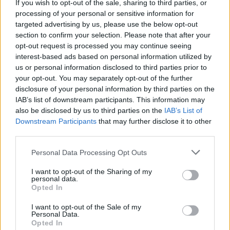
If you wish to opt-out of the sale, sharing to third parties, or
processing of your personal or sensitive information for
Σαρωτικοί έλεγχοι στις
targeted advertising by us, please use the below opt-out
παραλίες με drones – Ποιες
section to confirm your selection. Please note that after your
περιοχές είχαν τις
opt-out request is processed you may continue seeing
περισσότερες παραβάσεις
interest-based ads based on personal information utilized by
ΣΉΜΕΡΑ
us or personal information disclosed to third parties prior to
Οι έλεγχοι στις παραλίες συνεχίζονται με
your opt-out. You may separately opt-out of the further
drones, ψηφιακά εργαλεία και
disclosure of your personal information by third parties on the
καταγγελίες πολιτών, καθώς οι
IAB’s list of downstream participants. This information may
Κτηματικές Υπηρεσίες εντείνουν τις
αυτοψίες σε όλη τη χώρα
also be disclosed by us to third parties on the
IAB’s List of
Downstream Participants
that may further disclose it to other
Φωτιά στο Ρέθυμνο: Οι
third parties.
τέσσερις «ήρωες της
θάλασσας» που με τα σκάφη
Personal Data Processing Opt Outs
τους έσωσαν πάνω από 100
ανθρώπους
I want to opt-out of the Sharing of my
personal data.
ΣΉΜΕΡΑ
Opted In
Καθοριστική ήταν η συμβολή τεσσάρων
ιδιωτών στη μεγάλη επιχείρηση
I want to opt-out of the Sale of my
απομάκρυνσης πολιτών και επισκεπτών
Personal Data.
από τον Αγιο Παύλο και την Πρέβελη, την
Opted In
ώρα που η πυρκαγιά απειλούσε τις δύο