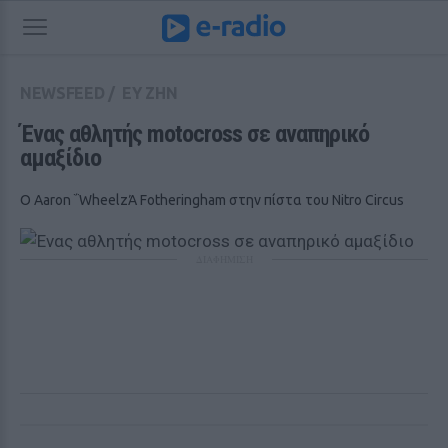
NEWSFEED
/
ΕΥ ΖΗΝ
Ένας αθλητής motocross σε αναπηρικό 
αμαξίδιο
Ο Aaron ΅WheelzΆ Fotheringham στην πίστα του Nitro Circus
ΔΙΑΦΗΜΙΣΗ