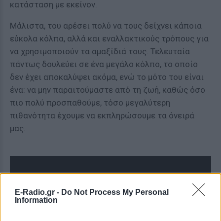
κατάσταση με εκείνον.
Μάλιστα, του αρέσει πολύ να τους δείχνει κάποια
εύκολα κόλπα, αλλά και εναλλακτικούς τρόπους για
να χρησιμοποιούν τα αμαξίδιά τους. Τελευταία
πάντως δουλεύει σε ένα μεγάλο κόλπο, το οποίο
δεν έχει αποκαλύψει ακόμα, ενώ το μότο του είναι
ένα: να μην παραιτούμαστε από τη ζωή, καθώς όσο
πιο πολύ προσπαθούμε, τόσο μεγαλύτερη
πιθανότητα έχουμε να εκπληρώσουμε τα όνειρά
μας.
E-Radio.gr -
Do Not Process My Personal
Information