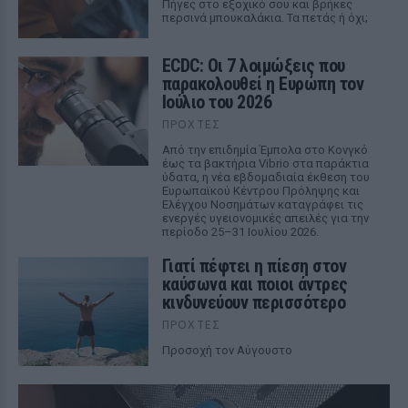
Πήγες στο εξοχικό σου και βρήκες
περσινά μπουκαλάκια. Τα πετάς ή όχι;
ECDC: Οι 7 λοιμώξεις που
παρακολουθεί η Ευρώπη τον
Ιούλιο του 2026
ΠΡΟΧΤΈΣ
Από την επιδημία Έμπολα στο Κονγκό
έως τα βακτήρια Vibrio στα παράκτια
ύδατα, η νέα εβδομαδιαία έκθεση του
Ευρωπαϊκού Κέντρου Πρόληψης και
Ελέγχου Νοσημάτων καταγράφει τις
ενεργές υγειονομικές απειλές για την
περίοδο 25–31 Ιουλίου 2026.
Γιατί πέφτει η πίεση στον
καύσωνα και ποιοι άντρες
κινδυνεύουν περισσότερο
ΠΡΟΧΤΈΣ
Προσοχή τον Αύγουστο