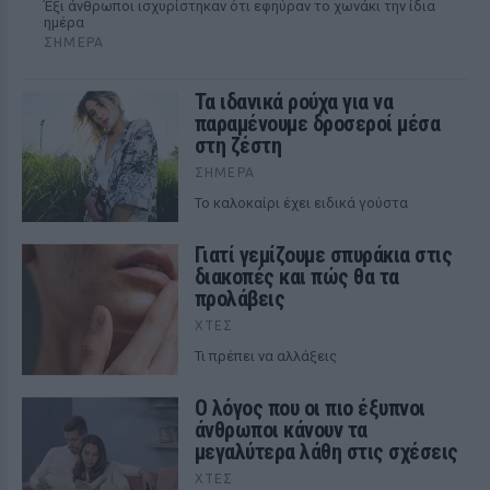
Έξι άνθρωποι ισχυρίστηκαν ότι εφηύραν το χωνάκι την ίδια
ημέρα
ΣΉΜΕΡΑ
Τα ιδανικά ρούχα για να
παραμένουμε δροσεροί μέσα
στη ζέστη
ΣΉΜΕΡΑ
To καλοκαίρι έχει ειδικά γούστα
Γιατί γεμίζουμε σπυράκια στις
διακοπές και πώς θα τα
προλάβεις
ΧΤΕΣ
Τι πρέπει να αλλάξεις
Ο λόγος που οι πιο έξυπνοι
άνθρωποι κάνουν τα
μεγαλύτερα λάθη στις σχέσεις
ΧΤΕΣ