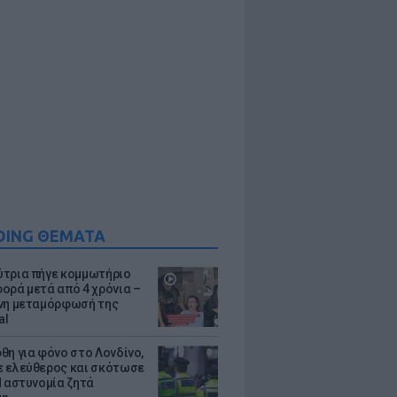
DING ΘΕΜΑΤΑ
τρια πήγε κομμωτήριο
ορά μετά από 4 χρόνια –
νη μεταμόρφωσή της
al
θη για φόνο στο Λονδίνο,
 ελεύθερος και σκότωσε
Η αστυνομία ζητά