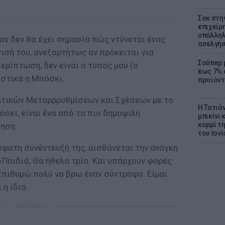
Σοκ στη
επιχείρ
υπάλληλ
αν δεν θα έχει σημασία πώς ντύνεται ένας
ασελγήσ
νισή του, ανεξαρτήτως αν πρόκειται για
Σούπερ 
περίπτωση, δεν είναι ο τύπος μου (ο
έως 7% 
ιστικά η Μπόσκι.
προϊόντ
ατικών Μεταρρρυθμίσεων και Σχέσεων με το
Η Τατιά
σκι, είναι ένα από τα πιο δημοφιλή
μπικίνι
κορμί τ
ηση.
του Ιονί
ατη συνέντευξή της, αισθάνεται την ανάγκη
 «Παιδιά; Θα ήθελα τρία. Και υπάρχουν φορές
Επιθυμώ πολύ να βρω έναν σύντροφο. Είμαι
 η ίδια.
ΔΙΑΦΗΜΙΣΗ