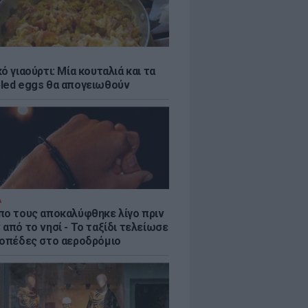
ό γιαούρτι: Μία κουταλιά και τα
led eggs θα απογειωθούν
Α
πο τους αποκαλύφθηκε λίγο πριν
από το νησί - Το ταξίδι τελείωσε
ροπέδες στο αεροδρόμιο