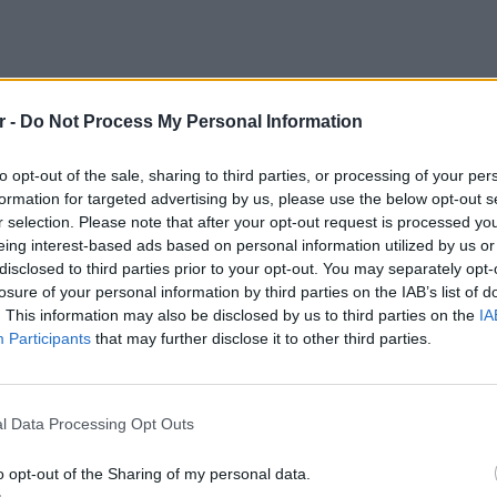
r -
Do Not Process My Personal Information
to opt-out of the sale, sharing to third parties, or processing of your per
formation for targeted advertising by us, please use the below opt-out s
r selection. Please note that after your opt-out request is processed y
eing interest-based ads based on personal information utilized by us or
disclosed to third parties prior to your opt-out. You may separately opt-
losure of your personal information by third parties on the IAB’s list of
. This information may also be disclosed by us to third parties on the
IA
Participants
that may further disclose it to other third parties.
ΕΙΔΗΣΕΙ
Νέο χω
αλλαγές
l Data Processing Opt Outs
δόμησ
o opt-out of the Sharing of my personal data.
τίζει με το βλέμμα της, αποκάλυψε ότι