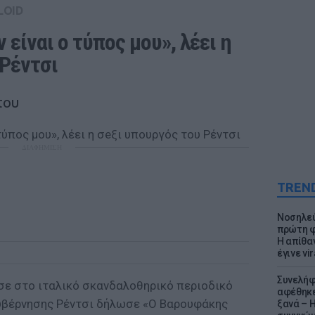
LOID
είναι ο τύπος μου», λέει η 
 Ρέντσι
του
ΔΙΑΦΗΜΙΣΗ
TREN
Νοσηλεύ
πρώτη φ
Η απίθα
έγινε vir
Συνελήφ
ε στο ιταλικό σκανδαλοθηρικό περιοδικό
αφέθηκε
 κυβέρνησης Ρέντσι δήλωσε «Ο Βαρουφάκης
ξανά – 