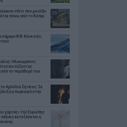
μη
κόκκινο σπίτι που μοιάζει
είται πάνω από το Κάπρι
 σήμερα 8/8: Κάνε κάτι
ετικό
ίαλος: Ηλικιωμένος
όταν κοιτάζοντας
 από το παράθυρό του
τα Αχλάδια Σητείας: Σε
ξέλιξη η πυρκαγιά στην
κοί χάρτες» της Ευρώπης:
ς πόλεις εκτοξεύεται η
οκαΐνης