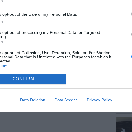
In
αι... καλή νοικοκυρά.
υς ρυθμούς, τρως άστατα. Δεν έχω χρόνο για
o opt-out of the Sale of my Personal Data.
 ήρεμος περίπατος, μια ταινία στον
In
χω αλλάξει τις συνήθειές μου. Σιδερώνω,
to opt-out of processing my Personal Data for Targeted
ΘΕΜΑΤ
νω ψώνια στο σούπερ μάρκετ. Αν με βοηθάει
ing.
Ο μονα
In
ίπε η Μπόσκι.
έχει πα
o opt-out of Collection, Use, Retention, Sale, and/or Sharing
ersonal Data that Is Unrelated with the Purposes for which it
ΔΙΑΦΗΜΙΣΗ
lected.
Out
CONFIRM
POP CU
Data Deletion
Data Access
Privacy Policy
5 one-h
διάσημ