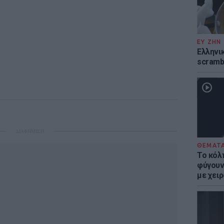
ΕΥ ΖΗΝ
Ελληνικ
scramb
ΔΙΑΦΗΜΙΣΗ
ΘΕΜΑΤ
Το κόλ
φύγουν 
με χει