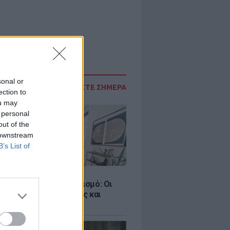
sonal or
ΔΙΑΒΑΣΤΕ ΣΗΜΕΡΑ
ection to
ou may
 personal
out of the
 downstream
B’s List of
Σ
ροταξικό για τον τουρισμό: Οι
 σε Airbnb, επενδύσεις και
η