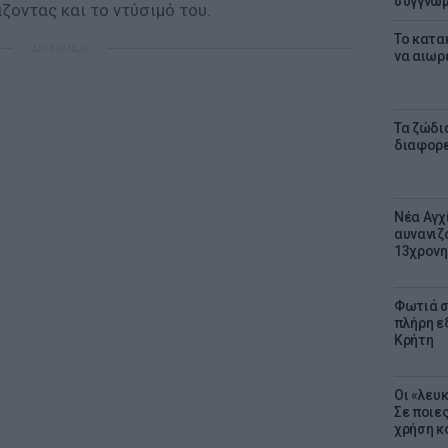
συγγνώ
άζοντας και το ντύσιμό του.
Το κατα
ΔΙΑΦΗΜΙΣΗ
να αιωρ
Τα ζώδια
διαφορ
Νέα Αγχ
αυνανιζ
13χρονη
Φωτιά σ
πλήρη ε
Κρήτη
Οι «λευ
Σε ποιε
χρήση κ