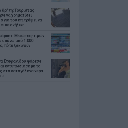
ν Κρήτη: Τουρίστας
ησε να χρηματίσει
ο για του επιτρέψει να
ει σε ανήλικη
μάρκετ: Μειώσεις τιμών
σε πάνω από 1.000
α, πότε ξεκινούν
να Στεφανίδου φόρεσε
 και εντυπωσίασε με το
ης στα καταγάλανα νερά
ου