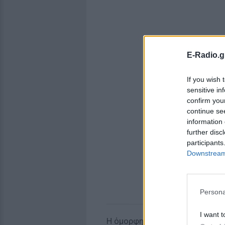
E-Radio.g
If you wish 
sensitive in
confirm you
continue se
information 
further disc
participants
Downstream 
Persona
I want t
Η όμορφη υπουργός, που μαγνη